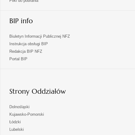
Pliki do pobrania
BIP info
Biuletyn Informacji Publicznej NFZ
Instrukcja obsługi BIP
Redakcja BIP NFZ
otwiera
Portal BIP
się
w
nowej
karcie
Strony Oddziałów
otwiera
Dolnośląski
się
otwiera
Kujawsko-Pomorski
w
się
otwiera
Łódzki
nowej
w
się
otwiera
Lubelski
karcie
nowej
w
się