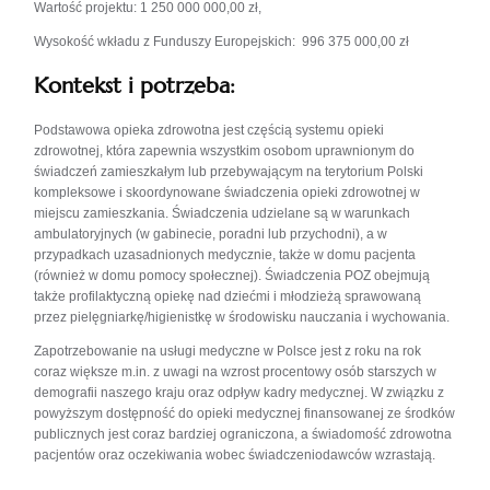
Wartość projektu: 1 250 000 000,00 zł,
Wysokość wkładu z Funduszy Europejskich: 996 375 000,00 zł
Kontekst i potrzeba:
Podstawowa opieka zdrowotna jest częścią systemu opieki
zdrowotnej, która zapewnia wszystkim osobom uprawnionym do
świadczeń zamieszkałym lub przebywającym na terytorium Polski
kompleksowe i skoordynowane świadczenia opieki zdrowotnej w
miejscu zamieszkania. Świadczenia udzielane są w warunkach
ambulatoryjnych (w gabinecie, poradni lub przychodni), a w
przypadkach uzasadnionych medycznie, także w domu pacjenta
(również w domu pomocy społecznej). Świadczenia POZ obejmują
także profilaktyczną opiekę nad dziećmi i młodzieżą sprawowaną
przez pielęgniarkę/higienistkę w środowisku nauczania i wychowania.
Zapotrzebowanie na usługi medyczne w Polsce jest z roku na rok
coraz większe m.in. z uwagi na wzrost procentowy osób starszych w
demografii naszego kraju oraz odpływ kadry medycznej. W związku z
powyższym dostępność do opieki medycznej finansowanej ze środków
publicznych jest coraz bardziej ograniczona, a świadomość zdrowotna
pacjentów oraz oczekiwania wobec świadczeniodawców wzrastają.