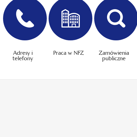
Adresy i
Praca w NFZ
Zamówienia
telefony
publiczne
otwiera
otwiera
się
się
w
w