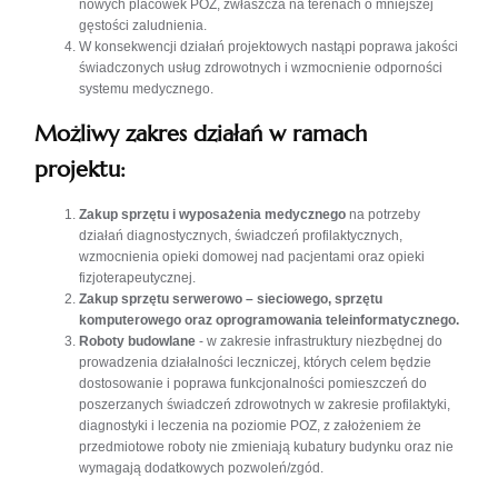
nowych placówek POZ, zwłaszcza na terenach o mniejszej
gęstości zaludnienia.
W konsekwencji działań projektowych nastąpi poprawa jakości
świadczonych usług zdrowotnych i wzmocnienie odporności
systemu medycznego.
Możliwy zakres działań w ramach
projektu:
Zakup sprzętu i wyposażenia medycznego
na potrzeby
działań diagnostycznych, świadczeń profilaktycznych,
wzmocnienia opieki domowej nad pacjentami oraz opieki
fizjoterapeutycznej.
Zakup sprzętu serwerowo – sieciowego, sprzętu
komputerowego oraz oprogramowania teleinformatycznego.
Roboty budowlane
- w zakresie infrastruktury niezbędnej do
prowadzenia działalności leczniczej, których celem będzie
dostosowanie i poprawa funkcjonalności pomieszczeń do
poszerzanych świadczeń zdrowotnych w zakresie profilaktyki,
diagnostyki i leczenia na poziomie POZ, z założeniem że
przedmiotowe roboty nie zmieniają kubatury budynku oraz nie
wymagają dodatkowych pozwoleń/zgód.