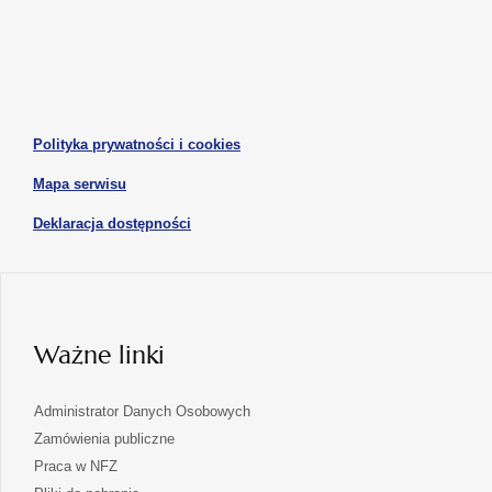
otwiera
otwiera
nowej
nowej
się
się
karcie
karcie
w
w
otwiera
nowej
nowej
się
karcie
karcie
w
otwiera
Polityka prywatności i cookies
nowej
się
karcie
otwiera
Mapa serwisu
w
się
nowej
otwiera
Deklaracja dostępności
w
karcie
się
nowej
karcie
w
nowej
karcie
Ważne linki
Administrator Danych Osobowych
Zamówienia publiczne
Praca w NFZ