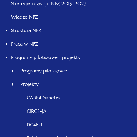
otwiera
Strategia rozwoju NFZ 2019-2023
się
Władze NFZ
w
nowej
Struktura NFZ
karcie
Praca w NFZ
Programy pilotażowe i projekty
Programy pilotażowe
Projekty
CARE4Diabetes
CIRCE-JA
DC4EU