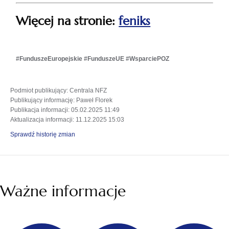
otwiera
Więcej na stronie:
feniks
się
w
#FunduszeEuropejskie #FunduszeUE #WsparciePOZ
nowej
Podmiot publikujący
: Centrala NFZ
karcie
Publikujący informację
: Paweł Florek
Publikacja informacji
: 05.02.2025 11:49
Aktualizacja informacji
: 11.12.2025 15:03
Sprawdź historię zmian
Ważne informacje