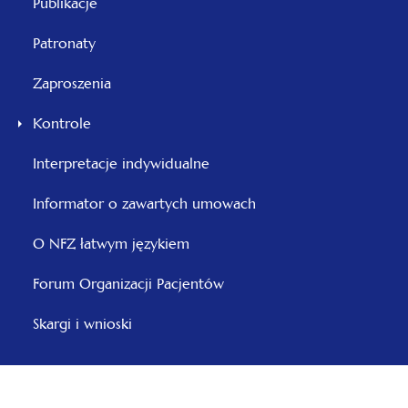
Publikacje
Patronaty
Zaproszenia
Kontrole
otwiera
Interpretacje indywidualne
się
Informator o zawartych umowach
w
nowej
O NFZ łatwym językiem
karcie
otwiera
Forum Organizacji Pacjentów
się
Skargi i wnioski
w
nowej
karcie