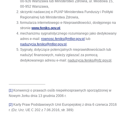
00-926 Warszawa lub Ministerstwo Zdrowia, ul. Miodowa 15,
00-952 Warszawa,
skrzynki nadawczej e-PUAP Ministerstwa Funduszy i Polityki
Regionalnej lub Ministerstwa Zdrowia,
formularza internetowego e-Nieprawidłowości, dostępnego na
otwiera
stronie
www.feniks.gov.pl
,
się
mechanizmu sygnalistycznego rozumianego jako dedykowany
w
adres e-mail:
rownosc.feniks@mfipr.gov.pl
lub
nowej
naduzycia.feniks@mfipr.gov.pl
.
karcie
Sygnały, dotyczące potencjalnych nieprawidłowościach lub
nadużyć finansowych, należy zgłaszać za pomocą
dedykowanego adresu e-mail:
naduzycia.feniks@nfz.gov.pl
.
[1]
Konwencji o prawach osób niepełnosprawnych sporządzonej w
Nowym Jorku dnia 13 grudnia 2006 r.
[2]
Karty Praw Podstawowych Unii Europejskiej z dnia 6 czerwca 2016
r. (Dz. Urz. UE C 202 z 7.06.2016, str. 389)