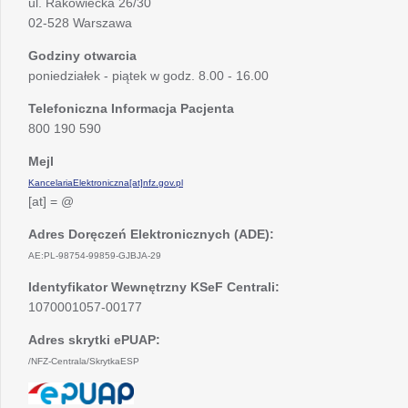
ul. Rakowiecka 26/30
02-528 Warszawa
Godziny otwarcia
poniedziałek - piątek w godz. 8.00 - 16.00
Telefoniczna Informacja Pacjenta
800 190 590
Mejl
KancelariaElektroniczna[at]nfz.gov.pl
[at] = @
Adres Doręczeń Elektronicznych (ADE):
AE:PL-98754-99859-GJBJA-29
Identyfikator Wewnętrzny KSeF Centrali:
1070001057-00177
Adres skrytki ePUAP:
/NFZ-Centrala/SkrytkaESP
otwiera