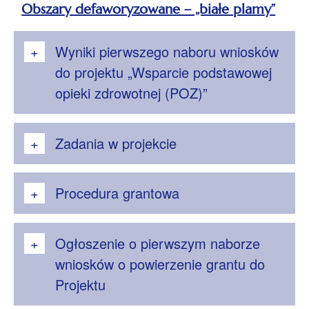
otwie
Obszary defaworyzowane – „białe plamy”
się
Wyniki pierwszego naboru wniosków
w
do projektu „Wsparcie podstawowej
nowe
opieki zdrowotnej (POZ)”
karci
Zadania w projekcie
Procedura grantowa
Ogłoszenie o pierwszym naborze
wniosków o powierzenie grantu do
Projektu