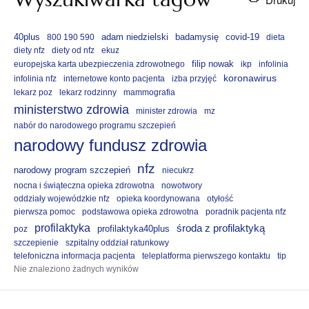
40plus
adam niedzielski
badamysię
covid-19
800 190 590
dieta
diety nfz
diety od nfz
ekuz
filip nowak
europejska karta ubezpieczenia zdrowotnego
ikp
infolinia
koronawirus
infolinia nfz
internetowe konto pacjenta
izba przyjęć
lekarz poz
lekarz rodzinny
mammografia
ministerstwo zdrowia
minister zdrowia
mz
nabór do narodowego programu szczepień
narodowy fundusz zdrowia
nfz
narodowy program szczepień
niecukrz
nocna i świąteczna opieka zdrowotna
nowotwory
oddziały wojewódzkie nfz
opieka koordynowana
otyłość
pierwsza pomoc
podstawowa opieka zdrowotna
poradnik pacjenta nfz
profilaktyka
środa z profilaktyką
profilaktyka40plus
poz
szczepienie
szpitalny oddział ratunkowy
telefoniczna informacja pacjenta
teleplatforma pierwszego kontaktu
tip
Nie znaleziono żadnych wyników