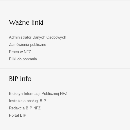
w
nowej
karcie
Ważne linki
Administrator Danych Osobowych
Zamówienia publiczne
Praca w NFZ
Pliki do pobrania
BIP info
Biuletyn Informacji Publicznej NFZ
Instrukcja obsługi BIP
Redakcja BIP NFZ
otwiera
Portal BIP
się
w