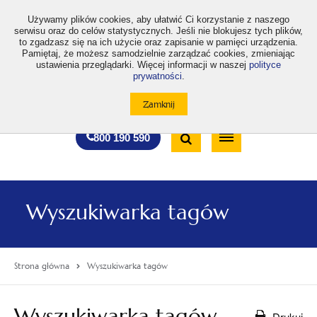
>
Używamy plików cookies, aby ułatwić Ci korzystanie z naszego
serwisu oraz do celów statystycznych. Jeśli nie blokujesz tych plików,
to zgadzasz się na ich użycie oraz zapisanie w pamięci urządzenia.
Pamiętaj, że możesz samodzielnie zarządzać cookies, zmieniając
ustawienia przeglądarki. Więcej informacji w naszej
polityce
prywatności
.
otwiera
otwiera
otwiera
otwiera
otwiera
otwiera
A
A+
A++
A
A
się
się
się
się
się
się
w
w
w
w
w
w
Standardowa
Średnia
Duża
nowej
nowej
nowej
nowej
nowej
nowej
Wyszukiwarka
karcie
karcie
karcie
karcie
karcie
karcie
wielkość
wielkość
wielkość
Bezpłatna
Otwórz
800 190 590
czcionki
czcionki
czcionki
infolinia
/
Zamknij
wyszukiwarkę
Wyszukiwarka tagów
Strona główna
Wyszukiwarka tagów
Wyszukiwarka tagów
Drukuj