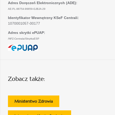
Adres Doręczeń Elektronicznych (ADE):
AE:PL-98754-99859-GJBJA-29
Identyfikator Wewnętrzny KSeF Centrali:
1070001057-00177
Adres skrytki ePUAP:
/NFZ-Centrala/SkrytkaESP
otwiera
się
w
nowej
karcie
Zobacz także:
otwiera
Ministerstwo Zdrowia
się
w