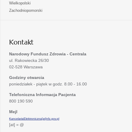
się
otwiera
Wielkopolski
karcie
nowej
w
się
otwiera
Zachodniopomorski
karcie
nowej
w
się
karcie
nowej
w
karcie
nowej
karcie
Kontakt
Narodowy Fundusz Zdrowia - Centrala
ul. Rakowiecka 26/30
02-528 Warszawa
Godziny otwarcia
poniedziałek - piątek w godz. 8.00 - 16.00
Telefoniczna Informacja Pacjenta
800 190 590
Mejl
KancelariaElektroniczna[at]nfz.gov.pl
[at] = @