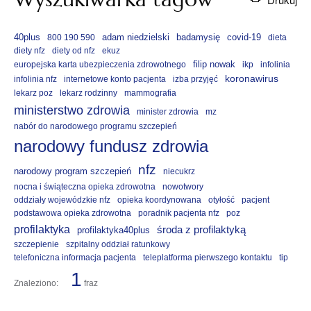
40plus
adam niedzielski
badamysię
covid-19
800 190 590
dieta
diety nfz
diety od nfz
ekuz
filip nowak
europejska karta ubezpieczenia zdrowotnego
ikp
infolinia
koronawirus
infolinia nfz
internetowe konto pacjenta
izba przyjęć
lekarz poz
lekarz rodzinny
mammografia
ministerstwo zdrowia
minister zdrowia
mz
nabór do narodowego programu szczepień
narodowy fundusz zdrowia
nfz
narodowy program szczepień
niecukrz
nocna i świąteczna opieka zdrowotna
nowotwory
oddziały wojewódzkie nfz
opieka koordynowana
otyłość
pacjent
podstawowa opieka zdrowotna
poradnik pacjenta nfz
poz
profilaktyka
środa z profilaktyką
profilaktyka40plus
szczepienie
szpitalny oddział ratunkowy
telefoniczna informacja pacjenta
teleplatforma pierwszego kontaktu
tip
1
Znaleziono:
fraz