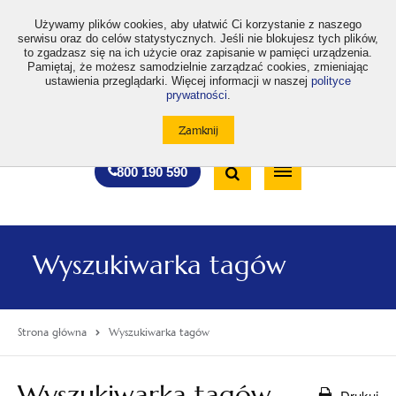
>
Używamy plików cookies, aby ułatwić Ci korzystanie z naszego
serwisu oraz do celów statystycznych. Jeśli nie blokujesz tych plików,
to zgadzasz się na ich użycie oraz zapisanie w pamięci urządzenia.
Pamiętaj, że możesz samodzielnie zarządzać cookies, zmieniając
ustawienia przeglądarki. Więcej informacji w naszej
polityce
prywatności
.
otwiera
otwiera
otwiera
otwiera
otwiera
otwiera
A
A+
A++
A
A
się
się
się
się
się
się
w
w
w
w
w
w
Standardowa
Średnia
Duża
nowej
nowej
nowej
nowej
nowej
nowej
Wyszukiwarka
karcie
karcie
karcie
karcie
karcie
karcie
wielkość
wielkość
wielkość
Bezpłatna
Otwórz
800 190 590
czcionki
czcionki
czcionki
infolinia
/
Zamknij
wyszukiwarkę
Wyszukiwarka tagów
Strona główna
Wyszukiwarka tagów
Wyszukiwarka tagów
Drukuj