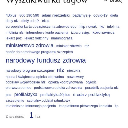
40plus
adam niedzielski
badamysię
covid-19
800 190 590
dieta
diety nfz
diety od nfz
ekuz
filip nowak
europejska karta ubezpieczenia zdrowotnego
ikp
infolinia
koronawirus
infolinia nfz
internetowe konto pacjenta
izba przyjęć
lekarz poz
lekarz rodzinny
mammografia
ministerstwo zdrowia
minister zdrowia
mz
nabór do narodowego programu szczepień
narodowy fundusz zdrowia
nfz
narodowy program szczepień
niecukrz
nocna i świąteczna opieka zdrowotna
nowotwory
oddziały wojewódzkie nfz
opieka koordynowana
otyłość
pierwsza pomoc
podstawowa opieka zdrowotna
poradnik pacjenta nfz
profilaktyka
środa z profilaktyką
profilaktyka40plus
poz
szczepienie
szpitalny oddział ratunkowy
telefoniczna informacja pacjenta
teleplatforma pierwszego kontaktu
tip
1
Znaleziono:
fraz