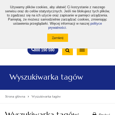
>
Używamy plików cookies, aby ułatwić Ci korzystanie z naszego
serwisu oraz do celów statystycznych. Jeśli nie blokujesz tych plików,
to zgadzasz się na ich użycie oraz zapisanie w pamięci urządzenia.
Pamiętaj, że możesz samodzielnie zarządzać cookies, zmieniając
ustawienia przeglądarki. Więcej informacji w naszej
polityce
prywatności
.
otwiera
otwiera
otwiera
otwiera
otwiera
otwiera
A
A+
A++
A
A
się
się
się
się
się
się
w
w
w
w
w
w
Standardowa
Średnia
Duża
nowej
nowej
nowej
nowej
nowej
nowej
Wyszukiwarka
karcie
karcie
karcie
karcie
karcie
karcie
wielkość
wielkość
wielkość
Bezpłatna
Otwórz
800 190 590
czcionki
czcionki
czcionki
infolinia
/
Zamknij
wyszukiwarkę
Wyszukiwarka tagów
Strona główna
Wyszukiwarka tagów
Wyszukiwarka tagów
Drukuj