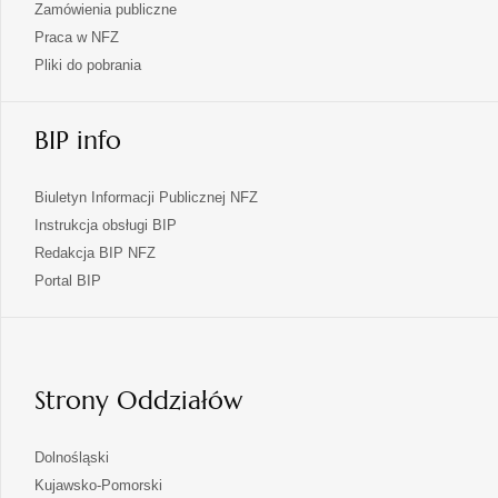
Zamówienia publiczne
Praca w NFZ
Pliki do pobrania
BIP info
Biuletyn Informacji Publicznej NFZ
Instrukcja obsługi BIP
Redakcja BIP NFZ
otwiera
Portal BIP
się
w
nowej
karcie
Strony Oddziałów
otwiera
Dolnośląski
się
otwiera
Kujawsko-Pomorski