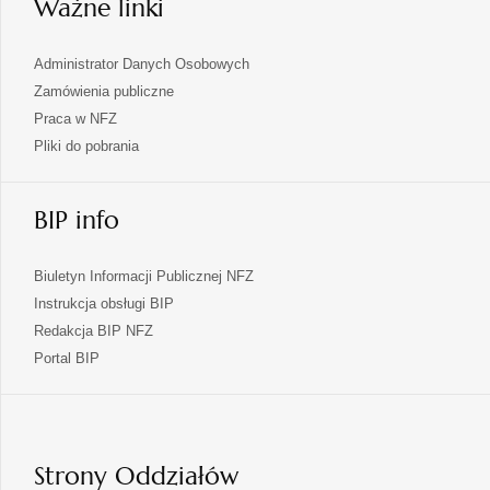
Ważne linki
Administrator Danych Osobowych
Zamówienia publiczne
Praca w NFZ
Pliki do pobrania
BIP info
Biuletyn Informacji Publicznej NFZ
Instrukcja obsługi BIP
Redakcja BIP NFZ
otwiera
Portal BIP
się
w
nowej
karcie
Strony Oddziałów