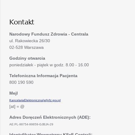
w
karcie
nowej
karcie
Kontakt
Narodowy Fundusz Zdrowia - Centrala
ul. Rakowiecka 26/30
02-528 Warszawa
Godziny otwarcia
poniedziałek - piątek w godz. 8.00 - 16.00
Telefoniczna Informacja Pacjenta
800 190 590
Mejl
KancelariaElektroniczna[at]nfz.gov.pl
[at] = @
Adres Doręczeń Elektronicznych (ADE):
AE:PL-98754-99859-GJBJA-29
Identyfikator Wewnętrzny KSeF Centrali: