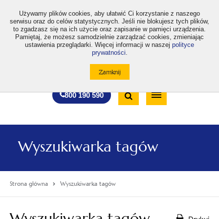
>
Używamy plików cookies, aby ułatwić Ci korzystanie z naszego
serwisu oraz do celów statystycznych. Jeśli nie blokujesz tych plików,
to zgadzasz się na ich użycie oraz zapisanie w pamięci urządzenia.
Pamiętaj, że możesz samodzielnie zarządzać cookies, zmieniając
ustawienia przeglądarki. Więcej informacji w naszej
polityce
prywatności
.
otwiera
otwiera
otwiera
otwiera
otwiera
otwiera
A
A+
A++
A
A
się
się
się
się
się
się
w
w
w
w
w
w
Standardowa
Średnia
Duża
nowej
nowej
nowej
nowej
nowej
nowej
Wyszukiwarka
karcie
karcie
karcie
karcie
karcie
karcie
wielkość
wielkość
wielkość
Bezpłatna
Otwórz
800 190 590
czcionki
czcionki
czcionki
infolinia
/
Zamknij
wyszukiwarkę
Wyszukiwarka tagów
Strona główna
Wyszukiwarka tagów
Wyszukiwarka tagów
Drukuj