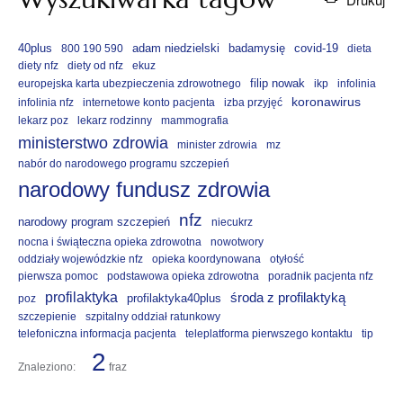
40plus
adam niedzielski
badamysię
covid-19
800 190 590
dieta
diety nfz
diety od nfz
ekuz
filip nowak
europejska karta ubezpieczenia zdrowotnego
ikp
infolinia
koronawirus
infolinia nfz
internetowe konto pacjenta
izba przyjęć
lekarz poz
lekarz rodzinny
mammografia
ministerstwo zdrowia
minister zdrowia
mz
nabór do narodowego programu szczepień
narodowy fundusz zdrowia
nfz
narodowy program szczepień
niecukrz
nocna i świąteczna opieka zdrowotna
nowotwory
oddziały wojewódzkie nfz
opieka koordynowana
otyłość
pierwsza pomoc
podstawowa opieka zdrowotna
poradnik pacjenta nfz
profilaktyka
środa z profilaktyką
profilaktyka40plus
poz
szczepienie
szpitalny oddział ratunkowy
telefoniczna informacja pacjenta
teleplatforma pierwszego kontaktu
tip
2
Znaleziono:
fraz