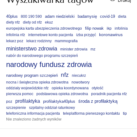
40plus
adam niedzielski
badamysię
covid-19
800 190 590
dieta
diety nfz
diety od nfz
ekuz
filip nowak
europejska karta ubezpieczenia zdrowotnego
ikp
infolinia
koronawirus
infolinia nfz
internetowe konto pacjenta
izba przyjęć
lekarz poz
lekarz rodzinny
mammografia
ministerstwo zdrowia
minister zdrowia
mz
nabór do narodowego programu szczepień
narodowy fundusz zdrowia
nfz
narodowy program szczepień
niecukrz
nocna i świąteczna opieka zdrowotna
nowotwory
oddziały wojewódzkie nfz
opieka koordynowana
otyłość
pierwsza pomoc
podstawowa opieka zdrowotna
poradnik pacjenta nfz
profilaktyka
środa z profilaktyką
profilaktyka40plus
poz
szczepienie
szpitalny oddział ratunkowy
telefoniczna informacja pacjenta
teleplatforma pierwszego kontaktu
tip
Nie znaleziono żadnych wyników