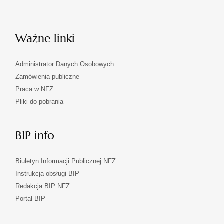
w
nowej
karcie
Ważne linki
Administrator Danych Osobowych
Zamówienia publiczne
Praca w NFZ
Pliki do pobrania
BIP info
Biuletyn Informacji Publicznej NFZ
Instrukcja obsługi BIP
Redakcja BIP NFZ
otwiera
Portal BIP
się
w