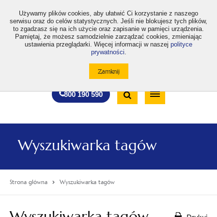
>
Używamy plików cookies, aby ułatwić Ci korzystanie z naszego
serwisu oraz do celów statystycznych. Jeśli nie blokujesz tych plików,
to zgadzasz się na ich użycie oraz zapisanie w pamięci urządzenia.
Pamiętaj, że możesz samodzielnie zarządzać cookies, zmieniając
ustawienia przeglądarki. Więcej informacji w naszej
polityce
prywatności
.
otwiera
otwiera
otwiera
otwiera
otwiera
otwiera
A
A+
A++
A
A
się
się
się
się
się
się
w
w
w
w
w
w
Standardowa
Średnia
Duża
nowej
nowej
nowej
nowej
nowej
nowej
Wyszukiwarka
karcie
karcie
karcie
karcie
karcie
karcie
wielkość
wielkość
wielkość
Bezpłatna
Otwórz
800 190 590
czcionki
czcionki
czcionki
infolinia
/
Zamknij
wyszukiwarkę
Wyszukiwarka tagów
Strona główna
Wyszukiwarka tagów
Wyszukiwarka tagów
Drukuj