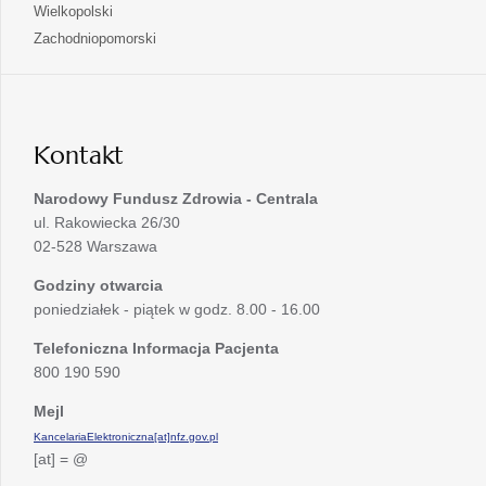
się
otwiera
Wielkopolski
karcie
nowej
w
się
otwiera
Zachodniopomorski
karcie
nowej
w
się
karcie
nowej
w
karcie
nowej
karcie
Kontakt
Narodowy Fundusz Zdrowia - Centrala
ul. Rakowiecka 26/30
02-528 Warszawa
Godziny otwarcia
poniedziałek - piątek w godz. 8.00 - 16.00
Telefoniczna Informacja Pacjenta
800 190 590
Mejl
KancelariaElektroniczna[at]nfz.gov.pl
[at] = @