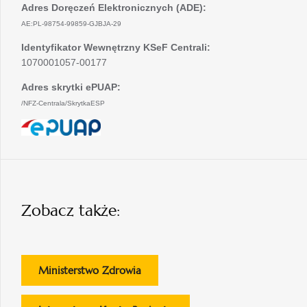
Adres Doręczeń Elektronicznych (ADE):
AE:PL-98754-99859-GJBJA-29
Identyfikator Wewnętrzny KSeF Centrali:
1070001057-00177
Adres skrytki ePUAP:
/NFZ-Centrala/SkrytkaESP
otwiera
się
w
nowej
karcie
Zobacz także:
otwiera
Ministerstwo Zdrowia
się
w