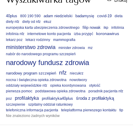
40plus
adam niedzielski
badamysię
covid-19
800 190 590
dieta
diety nfz
diety od nfz
ekuz
filip nowak
europejska karta ubezpieczenia zdrowotnego
ikp
infolinia
koronawirus
infolinia nfz
internetowe konto pacjenta
izba przyjęć
lekarz poz
lekarz rodzinny
mammografia
ministerstwo zdrowia
minister zdrowia
mz
nabór do narodowego programu szczepień
narodowy fundusz zdrowia
nfz
narodowy program szczepień
niecukrz
nocna i świąteczna opieka zdrowotna
nowotwory
oddziały wojewódzkie nfz
opieka koordynowana
otyłość
pierwsza pomoc
podstawowa opieka zdrowotna
poradnik pacjenta nfz
profilaktyka
środa z profilaktyką
profilaktyka40plus
poz
szczepienie
szpitalny oddział ratunkowy
telefoniczna informacja pacjenta
teleplatforma pierwszego kontaktu
tip
Nie znaleziono żadnych wyników