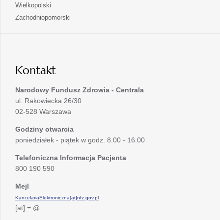
się
otwiera
Wielkopolski
karcie
nowej
w
się
otwiera
Zachodniopomorski
karcie
nowej
w
się
karcie
nowej
w
karcie
nowej
karcie
Kontakt
Narodowy Fundusz Zdrowia - Centrala
ul. Rakowiecka 26/30
02-528 Warszawa
Godziny otwarcia
poniedziałek - piątek w godz. 8.00 - 16.00
Telefoniczna Informacja Pacjenta
800 190 590
Mejl
KancelariaElektroniczna[at]nfz.gov.pl
[at] = @