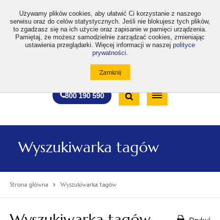
>
Używamy plików cookies, aby ułatwić Ci korzystanie z naszego
serwisu oraz do celów statystycznych. Jeśli nie blokujesz tych plików,
to zgadzasz się na ich użycie oraz zapisanie w pamięci urządzenia.
Pamiętaj, że możesz samodzielnie zarządzać cookies, zmieniając
ustawienia przeglądarki. Więcej informacji w naszej
polityce
prywatności
.
otwiera
otwiera
otwiera
otwiera
otwiera
otwiera
A
A+
A++
A
A
się
się
się
się
się
się
w
w
w
w
w
w
Standardowa
Średnia
Duża
nowej
nowej
nowej
nowej
nowej
nowej
Wyszukiwarka
karcie
karcie
karcie
karcie
karcie
karcie
wielkość
wielkość
wielkość
Bezpłatna
Otwórz
800 190 590
czcionki
czcionki
czcionki
infolinia
/
Zamknij
wyszukiwarkę
Wyszukiwarka tagów
Strona główna
Wyszukiwarka tagów
Wyszukiwarka tagów
Drukuj