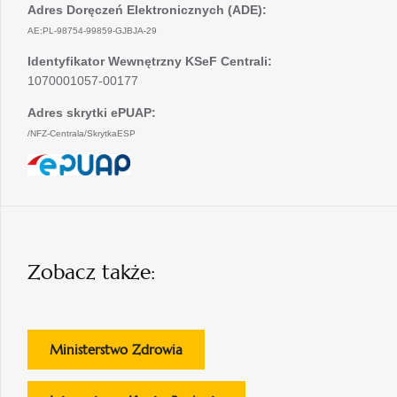
Adres Doręczeń Elektronicznych (ADE):
AE:PL-98754-99859-GJBJA-29
Identyfikator Wewnętrzny KSeF Centrali:
1070001057-00177
Adres skrytki ePUAP:
/NFZ-Centrala/SkrytkaESP
otwiera
się
w
nowej
karcie
Zobacz także:
otwiera
Ministerstwo Zdrowia
się
w