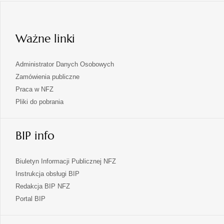
w
nowej
karcie
Ważne linki
Administrator Danych Osobowych
Zamówienia publiczne
Praca w NFZ
Pliki do pobrania
BIP info
Biuletyn Informacji Publicznej NFZ
Instrukcja obsługi BIP
Redakcja BIP NFZ
otwiera
Portal BIP
się
w