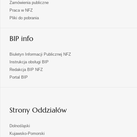
Zamówienia publiczne
Praca w NFZ
Pliki do pobrania
BIP info
Biuletyn Informacji Publicznej NFZ
Instrukcja obsługi BIP
Redakcja BIP NFZ
otwiera
Portal BIP
się
w
nowej
karcie
Strony Oddziałów
otwiera
Dolnośląski
się
otwiera
Kujawsko-Pomorski