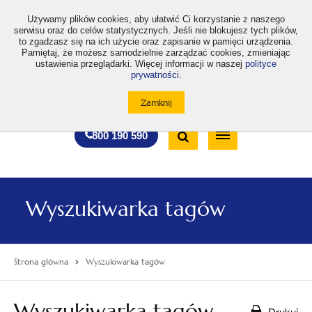
>
Używamy plików cookies, aby ułatwić Ci korzystanie z naszego
serwisu oraz do celów statystycznych. Jeśli nie blokujesz tych plików,
to zgadzasz się na ich użycie oraz zapisanie w pamięci urządzenia.
Pamiętaj, że możesz samodzielnie zarządzać cookies, zmieniając
ustawienia przeglądarki. Więcej informacji w naszej
polityce
prywatności
.
otwiera
otwiera
otwiera
otwiera
otwiera
otwiera
A
A+
A++
A
A
się
się
się
się
się
się
w
w
w
w
w
w
Standardowa
Średnia
Duża
nowej
nowej
nowej
nowej
nowej
nowej
Wyszukiwarka
karcie
karcie
karcie
karcie
karcie
karcie
wielkość
wielkość
wielkość
Bezpłatna
Otwórz
800 190 590
czcionki
czcionki
czcionki
infolinia
/
Zamknij
wyszukiwarkę
Wyszukiwarka tagów
Strona główna
Wyszukiwarka tagów
Wyszukiwarka tagów
Drukuj