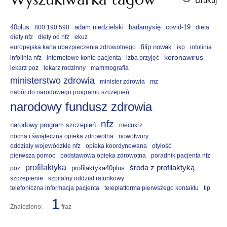
40plus
adam niedzielski
badamysię
covid-19
800 190 590
dieta
diety nfz
diety od nfz
ekuz
filip nowak
europejska karta ubezpieczenia zdrowotnego
ikp
infolinia
koronawirus
infolinia nfz
internetowe konto pacjenta
izba przyjęć
lekarz poz
lekarz rodzinny
mammografia
ministerstwo zdrowia
minister zdrowia
mz
nabór do narodowego programu szczepień
narodowy fundusz zdrowia
nfz
narodowy program szczepień
niecukrz
nocna i świąteczna opieka zdrowotna
nowotwory
oddziały wojewódzkie nfz
opieka koordynowana
otyłość
pierwsza pomoc
podstawowa opieka zdrowotna
poradnik pacjenta nfz
profilaktyka
środa z profilaktyką
profilaktyka40plus
poz
szczepienie
szpitalny oddział ratunkowy
telefoniczna informacja pacjenta
teleplatforma pierwszego kontaktu
tip
1
Znaleziono:
fraz