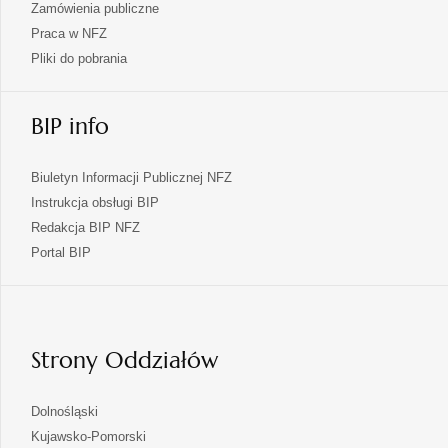
Zamówienia publiczne
Praca w NFZ
Pliki do pobrania
BIP info
Biuletyn Informacji Publicznej NFZ
Instrukcja obsługi BIP
Redakcja BIP NFZ
otwiera
Portal BIP
się
w
nowej
karcie
Strony Oddziałów
otwiera
Dolnośląski
się
otwiera
Kujawsko-Pomorski