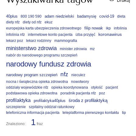
40plus
adam niedzielski
badamysię
covid-19
800 190 590
dieta
diety nfz
diety od nfz
ekuz
filip nowak
europejska karta ubezpieczenia zdrowotnego
ikp
infolinia
koronawirus
infolinia nfz
internetowe konto pacjenta
izba przyjęć
lekarz poz
lekarz rodzinny
mammografia
ministerstwo zdrowia
minister zdrowia
mz
nabór do narodowego programu szczepień
narodowy fundusz zdrowia
nfz
narodowy program szczepień
niecukrz
nocna i świąteczna opieka zdrowotna
nowotwory
oddziały wojewódzkie nfz
opieka koordynowana
otyłość
pacjent
podstawowa opieka zdrowotna
poradnik pacjenta nfz
poz
profilaktyka
środa z profilaktyką
profilaktyka40plus
szczepienie
szpitalny oddział ratunkowy
telefoniczna informacja pacjenta
teleplatforma pierwszego kontaktu
tip
1
Znaleziono:
fraz