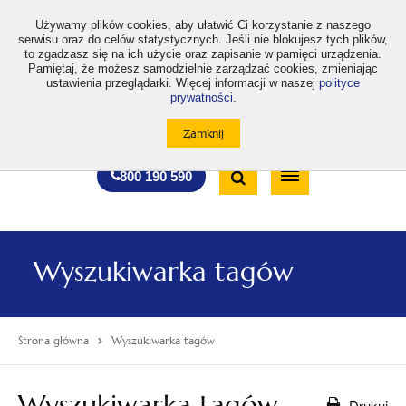
>
Używamy plików cookies, aby ułatwić Ci korzystanie z naszego
serwisu oraz do celów statystycznych. Jeśli nie blokujesz tych plików,
to zgadzasz się na ich użycie oraz zapisanie w pamięci urządzenia.
Pamiętaj, że możesz samodzielnie zarządzać cookies, zmieniając
ustawienia przeglądarki. Więcej informacji w naszej
polityce
prywatności
.
otwiera
otwiera
otwiera
otwiera
otwiera
otwiera
A
A+
A++
A
A
się
się
się
się
się
się
w
w
w
w
w
w
Standardowa
Średnia
Duża
nowej
nowej
nowej
nowej
nowej
nowej
Wyszukiwarka
karcie
karcie
karcie
karcie
karcie
karcie
wielkość
wielkość
wielkość
Bezpłatna
Otwórz
800 190 590
czcionki
czcionki
czcionki
infolinia
/
Zamknij
wyszukiwarkę
Wyszukiwarka tagów
Strona główna
Wyszukiwarka tagów
Wyszukiwarka tagów
Drukuj