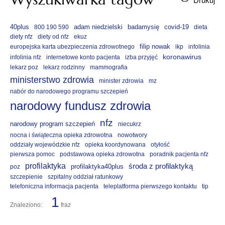
40plus
adam niedzielski
badamysię
covid-19
800 190 590
dieta
diety nfz
diety od nfz
ekuz
filip nowak
europejska karta ubezpieczenia zdrowotnego
ikp
infolinia
koronawirus
infolinia nfz
internetowe konto pacjenta
izba przyjęć
lekarz poz
lekarz rodzinny
mammografia
ministerstwo zdrowia
minister zdrowia
mz
nabór do narodowego programu szczepień
narodowy fundusz zdrowia
nfz
narodowy program szczepień
niecukrz
nocna i świąteczna opieka zdrowotna
nowotwory
oddziały wojewódzkie nfz
opieka koordynowana
otyłość
pierwsza pomoc
podstawowa opieka zdrowotna
poradnik pacjenta nfz
profilaktyka
środa z profilaktyką
profilaktyka40plus
poz
szczepienie
szpitalny oddział ratunkowy
telefoniczna informacja pacjenta
teleplatforma pierwszego kontaktu
tip
1
Znaleziono:
fraz