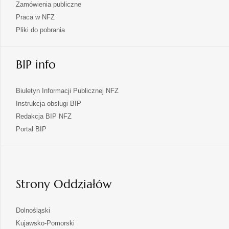
Zamówienia publiczne
Praca w NFZ
Pliki do pobrania
BIP info
Biuletyn Informacji Publicznej NFZ
Instrukcja obsługi BIP
Redakcja BIP NFZ
otwiera
Portal BIP
się
w
nowej
karcie
Strony Oddziałów
otwiera
Dolnośląski
się
otwiera
Kujawsko-Pomorski