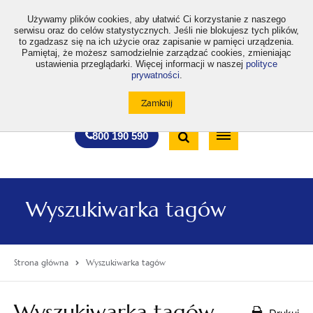
>
Używamy plików cookies, aby ułatwić Ci korzystanie z naszego
serwisu oraz do celów statystycznych. Jeśli nie blokujesz tych plików,
to zgadzasz się na ich użycie oraz zapisanie w pamięci urządzenia.
Pamiętaj, że możesz samodzielnie zarządzać cookies, zmieniając
ustawienia przeglądarki. Więcej informacji w naszej
polityce
prywatności
.
otwiera
otwiera
otwiera
otwiera
otwiera
otwiera
A
A+
A++
A
A
się
się
się
się
się
się
w
w
w
w
w
w
Standardowa
Średnia
Duża
nowej
nowej
nowej
nowej
nowej
nowej
Wyszukiwarka
karcie
karcie
karcie
karcie
karcie
karcie
wielkość
wielkość
wielkość
Bezpłatna
Otwórz
800 190 590
czcionki
czcionki
czcionki
infolinia
/
Zamknij
wyszukiwarkę
Wyszukiwarka tagów
Strona główna
Wyszukiwarka tagów
Wyszukiwarka tagów
Drukuj