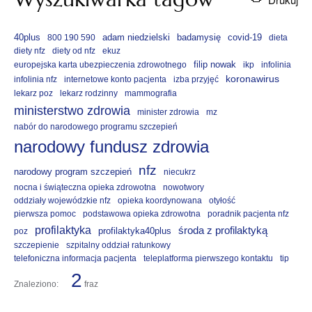
40plus
adam niedzielski
badamysię
covid-19
800 190 590
dieta
diety nfz
diety od nfz
ekuz
filip nowak
europejska karta ubezpieczenia zdrowotnego
ikp
infolinia
koronawirus
infolinia nfz
internetowe konto pacjenta
izba przyjęć
lekarz poz
lekarz rodzinny
mammografia
ministerstwo zdrowia
minister zdrowia
mz
nabór do narodowego programu szczepień
narodowy fundusz zdrowia
nfz
narodowy program szczepień
niecukrz
nocna i świąteczna opieka zdrowotna
nowotwory
oddziały wojewódzkie nfz
opieka koordynowana
otyłość
pierwsza pomoc
podstawowa opieka zdrowotna
poradnik pacjenta nfz
profilaktyka
środa z profilaktyką
profilaktyka40plus
poz
szczepienie
szpitalny oddział ratunkowy
telefoniczna informacja pacjenta
teleplatforma pierwszego kontaktu
tip
2
Znaleziono:
fraz