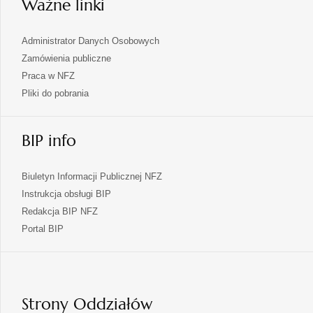
Ważne linki
Administrator Danych Osobowych
Zamówienia publiczne
Praca w NFZ
Pliki do pobrania
BIP info
Biuletyn Informacji Publicznej NFZ
Instrukcja obsługi BIP
Redakcja BIP NFZ
otwiera
Portal BIP
się
w
nowej
karcie
Strony Oddziałów