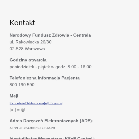
w
karcie
nowej
karcie
Kontakt
Narodowy Fundusz Zdrowia - Centrala
ul. Rakowiecka 26/30
02-528 Warszawa
Godziny otwarcia
poniedziałek - piątek w godz. 8.00 - 16.00
Telefoniczna Informacja Pacjenta
800 190 590
Mejl
KancelariaElektroniczna[at]nfz.gov.pl
[at] = @
Adres Doręczeń Elektronicznych (ADE):
AE:PL-98754-99859-GJBJA-29
Identyfikator Wewnętrzny KSeF Centrali: