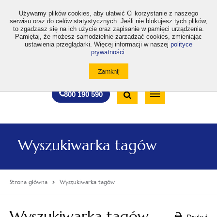
>
Używamy plików cookies, aby ułatwić Ci korzystanie z naszego
serwisu oraz do celów statystycznych. Jeśli nie blokujesz tych plików,
to zgadzasz się na ich użycie oraz zapisanie w pamięci urządzenia.
Pamiętaj, że możesz samodzielnie zarządzać cookies, zmieniając
ustawienia przeglądarki. Więcej informacji w naszej
polityce
prywatności
.
otwiera
otwiera
otwiera
otwiera
otwiera
otwiera
A
A+
A++
A
A
się
się
się
się
się
się
w
w
w
w
w
w
Standardowa
Średnia
Duża
nowej
nowej
nowej
nowej
nowej
nowej
Wyszukiwarka
karcie
karcie
karcie
karcie
karcie
karcie
wielkość
wielkość
wielkość
Bezpłatna
Otwórz
800 190 590
czcionki
czcionki
czcionki
infolinia
/
Zamknij
wyszukiwarkę
Wyszukiwarka tagów
Strona główna
Wyszukiwarka tagów
Wyszukiwarka tagów
Drukuj