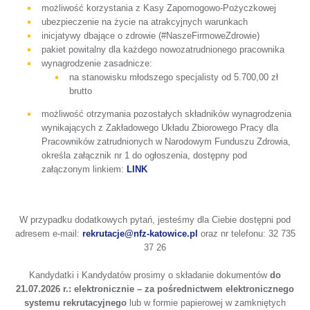
możliwość korzystania z Kasy Zapomogowo-Pożyczkowej
ubezpieczenie na życie na atrakcyjnych warunkach
inicjatywy dbające o zdrowie (#NaszeFirmoweZdrowie)
pakiet powitalny dla każdego nowozatrudnionego pracownika
wynagrodzenie zasadnicze:
na stanowisku młodszego specjalisty od 5.700,00 zł
brutto
możliwość otrzymania pozostałych składników wynagrodzenia
wynikających z Zakładowego Układu Zbiorowego Pracy dla
Pracowników zatrudnionych w Narodowym Funduszu Zdrowia,
określa załącznik nr 1 do ogłoszenia, dostępny pod
załączonym linkiem:
LINK
W przypadku dodatkowych pytań, jesteśmy dla Ciebie dostępni pod
adresem e-mail:
rekrutacje@nfz-katowice.pl
oraz nr telefonu: 32 735
37 26
Kandydatki i Kandydatów prosimy o składanie dokumentów
do
21.07.2026 r.:
elektronicznie – za pośrednictwem elektronicznego
systemu rekrutacyjnego
lub w formie papierowej w zamkniętych