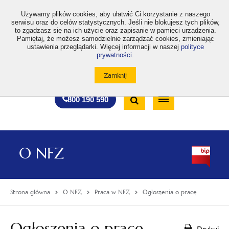
>
Używamy plików cookies, aby ułatwić Ci korzystanie z naszego
serwisu oraz do celów statystycznych. Jeśli nie blokujesz tych plików,
to zgadzasz się na ich użycie oraz zapisanie w pamięci urządzenia.
Pamiętaj, że możesz samodzielnie zarządzać cookies, zmieniając
ustawienia przeglądarki. Więcej informacji w naszej
polityce
prywatności
.
otwiera
otwiera
otwiera
otwiera
otwiera
otwiera
A
A+
A++
A
A
się
się
się
się
się
się
w
w
w
w
w
w
Standardowa
Średnia
Duża
nowej
nowej
nowej
nowej
nowej
nowej
Wyszukiwarka
karcie
karcie
karcie
karcie
karcie
karcie
wielkość
wielkość
wielkość
Bezpłatna
Otwórz
800 190 590
czcionki
czcionki
czcionki
infolinia
/
Zamknij
wyszukiwarkę
O NFZ
Strona główna
O NFZ
Praca w NFZ
Ogłoszenia o pracę
Ogłoszenia o pracę
Drukuj