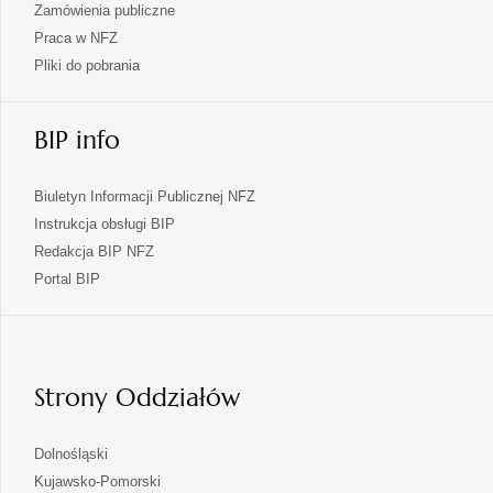
Zamówienia publiczne
Praca w NFZ
Pliki do pobrania
BIP info
Biuletyn Informacji Publicznej NFZ
Instrukcja obsługi BIP
Redakcja BIP NFZ
otwiera
Portal BIP
się
w
nowej
karcie
Strony Oddziałów
otwiera
Dolnośląski
się
otwiera
Kujawsko-Pomorski