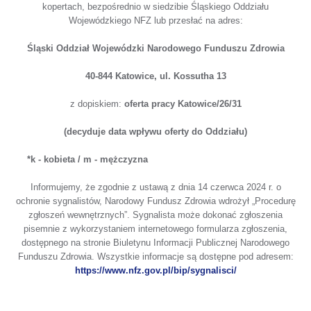
kopertach, bezpośrednio w siedzibie Śląskiego Oddziału
Wojewódzkiego NFZ lub przesłać na adres:
Śląski Oddział Wojewódzki Narodowego Funduszu Zdrowia
40-844 Katowice, ul. Kossutha 13
z dopiskiem:
oferta pracy Katowice/26/31
(decyduje data wpływu oferty do Oddziału)
*k - kobieta / m - mężczyzna
Informujemy, że zgodnie z ustawą z dnia 14 czerwca 2024 r. o
ochronie sygnalistów, Narodowy Fundusz Zdrowia wdrożył „Procedurę
zgłoszeń wewnętrznych”. Sygnalista może dokonać zgłoszenia
pisemnie z wykorzystaniem internetowego formularza zgłoszenia,
dostępnego na stronie Biuletynu Informacji Publicznej Narodowego
Funduszu Zdrowia. Wszystkie informacje są dostępne pod adresem:
otwiera
https://www.nfz.gov.pl/bip/sygnalisci/
się
w