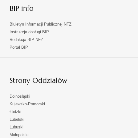
BIP info
Biuletyn Informacji Publicznej NFZ
Instrukcja obsługi BIP
Redakcja BIP NFZ
otwiera
Portal BIP
się
w
nowej
karcie
Strony Oddziałów
otwiera
Dolnośląski
się
otwiera
Kujawsko-Pomorski
w
się
otwiera
Łódzki
nowej
w
się
otwiera
Lubelski
karcie
nowej
w
się
otwiera
Lubuski
karcie
nowej
w
się
otwiera
Małopolski
karcie
nowej