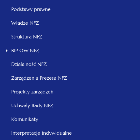
Menu
Podstawy prawne
otwiera
Władze NFZ
się
otwiera
Struktura NFZ
w
się
nowej
BIP OW NFZ
w
karcie
nowej
Działalność NFZ
karcie
otwiera
Zarządzenia Prezesa NFZ
się
otwiera
Projekty zarządzeń
w
się
nowej
otwiera
Uchwały Rady NFZ
w
karcie
się
nowej
Komunikaty
w
karcie
nowej
Interpretacje indywidualne
karcie