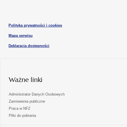
w
w
otwiera
nowej
nowej
się
karcie
karcie
w
otwiera
Polityka prywatności i cookies
nowej
się
karcie
otwiera
Mapa serwisu
w
się
nowej
otwiera
Deklaracja dostępności
w
karcie
się
nowej
karcie
w
nowej
karcie
Ważne linki
Administrator Danych Osobowych
Zamówienia publiczne
Praca w NFZ
Pliki do pobrania