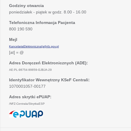
Godziny otwarcia
poniedziałek - piątek w godz. 8.00 - 16.00
Telefoniczna Informacja Pacjenta
800 190 590
Mejl
KancelariaElektroniczna[at]nfz.gov.pl
[at] = @
Adres Doręczeń Elektronicznych (ADE):
AE:PL-98754-99859-GJBJA-29
Identyfikator Wewnętrzny KSeF Centrali:
1070001057-00177
Adres skrytki ePUAP:
/NFZ-Centrala/SkrytkaESP
otwiera
się
w