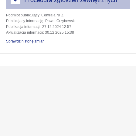
Podmiot publikujący
: Centrala NFZ
Publikujący informację
: Paweł Grzybowski
Publikacja informacji
: 27.12.2024 12:57
Aktualizacja informacji
: 30.12.2025 15:38
Sprawdź historię zmian
otwiera
otwiera
się
się
w
w
otwiera
otwiera
nowej
nowej
się
się
karcie
karcie