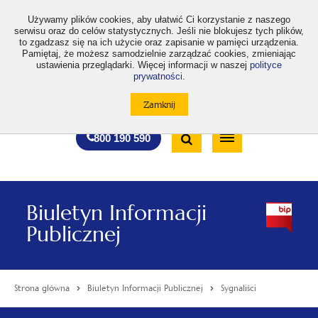
>
Używamy plików cookies, aby ułatwić Ci korzystanie z naszego
serwisu oraz do celów statystycznych. Jeśli nie blokujesz tych plików,
to zgadzasz się na ich użycie oraz zapisanie w pamięci urządzenia.
Pamiętaj, że możesz samodzielnie zarządzać cookies, zmieniając
ustawienia przeglądarki. Więcej informacji w naszej
polityce
prywatności
.
otwiera
otwiera
otwiera
otwiera
otwiera
otwiera
A
A+
A++
A
A
się
się
się
się
się
się
w
w
w
w
w
w
Standardowa
Średnia
Duża
nowej
nowej
nowej
nowej
nowej
nowej
Wyszukiwarka
karcie
karcie
karcie
karcie
karcie
karcie
wielkość
wielkość
wielkość
Bezpłatna
Otwórz
800 190 590
czcionki
czcionki
czcionki
infolinia
/
Zamknij
wyszukiwarkę
Biuletyn Informacji
Publicznej
Strona główna
Biuletyn Informacji Publicznej
Sygnaliści