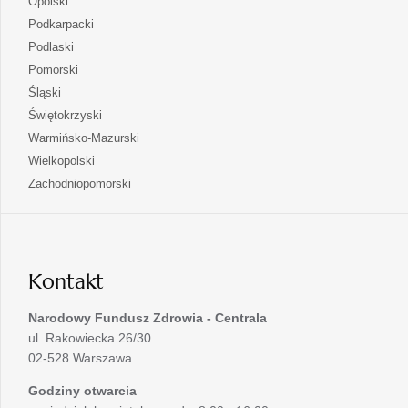
otwiera
Opolski
karcie
nowej
w
się
otwiera
Podkarpacki
karcie
nowej
w
się
otwiera
Podlaski
karcie
nowej
w
się
otwiera
Pomorski
karcie
nowej
w
się
otwiera
Śląski
karcie
nowej
w
się
otwiera
Świętokrzyski
karcie
nowej
w
się
otwiera
Warmińsko-Mazurski
karcie
nowej
w
się
otwiera
Wielkopolski
karcie
nowej
w
się
otwiera
Zachodniopomorski
karcie
nowej
w
się
karcie
nowej
w
karcie
nowej
karcie
Kontakt
Narodowy Fundusz Zdrowia - Centrala
ul. Rakowiecka 26/30
02-528 Warszawa
Godziny otwarcia