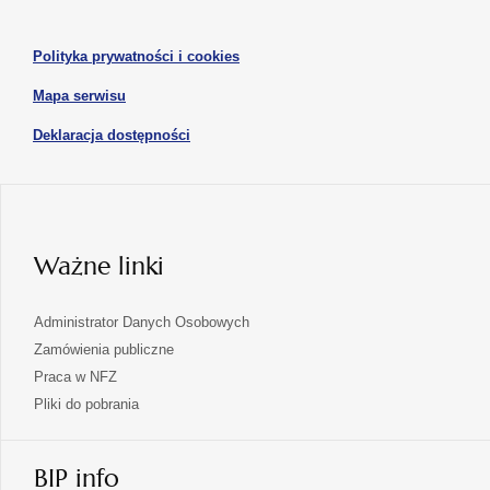
się
karcie
karcie
w
otwiera
Polityka prywatności i cookies
nowej
się
karcie
otwiera
Mapa serwisu
w
się
nowej
otwiera
Deklaracja dostępności
w
karcie
się
nowej
karcie
w
nowej
karcie
Ważne linki
Administrator Danych Osobowych
Zamówienia publiczne
Praca w NFZ
Pliki do pobrania
BIP info