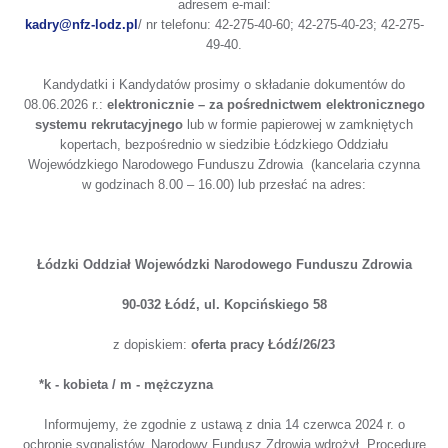
adresem e-mail:
kadry@nfz-lodz.pl
/ nr telefonu: 42-275-40-60; 42-275-40-23; 42-275-
49-40.
Kandydatki i Kandydatów prosimy o składanie dokumentów do
08.06.2026 r.:
elektronicznie – za pośrednictwem elektronicznego
systemu rekrutacyjnego
lub w formie papierowej w zamkniętych
kopertach, bezpośrednio w siedzibie Łódzkiego Oddziału
Wojewódzkiego Narodowego Funduszu Zdrowia (kancelaria czynna
w godzinach 8.00 – 16.00) lub przesłać na adres:
Łódzki Oddział Wojewódzki Narodowego Funduszu Zdrowia
90-032 Łódź, ul. Kopcińskiego 58
z dopiskiem:
oferta pracy Łódź/26/23
*k - kobieta / m - mężczyzna
Informujemy, że zgodnie z ustawą z dnia 14 czerwca 2024 r. o
ochronie sygnalistów, Narodowy Fundusz Zdrowia wdrożył „Procedurę