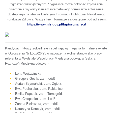
zgłoszeń wewnętrznych”. Sygnalista może dokonać zgłoszenia
pisemnie z wykorzystaniem internetowego formularza zgłoszenia,
dostępnego na stronie Biuletynu Informacji Publicznej Narodowego
Funduszu Zdrowia. Wszystkie informacje są dostępne pod adresem:
otwiera
https://www.nfz.gov.pl/bip/sygnalisci/
się
w
nowej
karcie
Kandydaci, którzy zgłosili się i spełniają wymagania formalne zawarte
w Ogłoszeniu Nr Łódź/26/23 o naborze na wolne stanowisko pracy
referenta w Wydziale Współpracy Międzynarodowej, w Sekcja
Rozliczeń Międzynarodowych:
Lena Wojtasińska
Grzegorz Gosik, zam. Łódź.
Adrian Szymański, zam. Zgierz.
Ewa Puchalska, zam. Pabianice.
Emilia Frączek, zam. Tarnogród.
Ewa Chłopecka, zam. Łódź.
Żaneta Bielawska, zam. Łódź.
Katarzyna Korczyk, zam. Łódź.