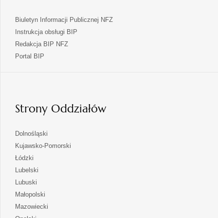
Biuletyn Informacji Publicznej NFZ
Instrukcja obsługi BIP
Redakcja BIP NFZ
otwiera
Portal BIP
się
w
nowej
karcie
Strony Oddziałów
otwiera
Dolnośląski
się
otwiera
Kujawsko-Pomorski
w
się
otwiera
Łódzki
nowej
w
się
otwiera
Lubelski
karcie
nowej
w
się
otwiera
Lubuski
karcie
nowej
w
się
otwiera
Małopolski
karcie
nowej
w
się
otwiera
Mazowiecki
karcie
nowej
w
się