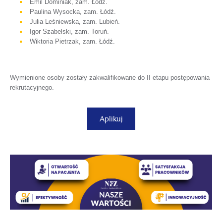
Emil Dominiak, zam. Łódź.
Paulina Wysocka, zam. Łódź.
Julia Leśniewska, zam. Lubień.
Igor Szabelski, zam. Toruń.
Wiktoria Pietrzak, zam. Łódź.
Wymienione osoby zostały zakwalifikowane do II etapu postępowania
rekrutacyjnego.
otwiera
Aplikuj
się
w
nowej
karcie