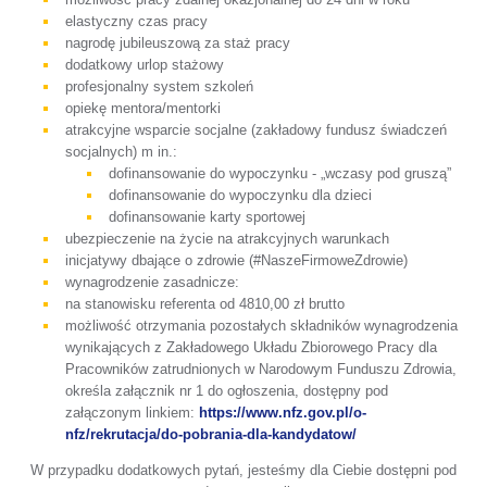
elastyczny czas pracy
nagrodę jubileuszową za staż pracy
dodatkowy urlop stażowy
profesjonalny system szkoleń
opiekę mentora/mentorki
atrakcyjne wsparcie socjalne (zakładowy fundusz świadczeń
socjalnych) m in.:
dofinansowanie do wypoczynku - „wczasy pod gruszą”
dofinansowanie do wypoczynku dla dzieci
dofinansowanie karty sportowej
ubezpieczenie na życie na atrakcyjnych warunkach
inicjatywy dbające o zdrowie (#NaszeFirmoweZdrowie)
wynagrodzenie zasadnicze:
na stanowisku referenta od 4810,00 zł brutto
możliwość otrzymania pozostałych składników wynagrodzenia
wynikających z Zakładowego Układu Zbiorowego Pracy dla
Pracowników zatrudnionych w Narodowym Funduszu Zdrowia,
określa załącznik nr 1 do ogłoszenia, dostępny pod
załączonym linkiem:
https://www.nfz.gov.pl/o-
nfz/rekrutacja/do-pobrania-dla-kandydatow/
W przypadku dodatkowych pytań, jesteśmy dla Ciebie dostępni pod