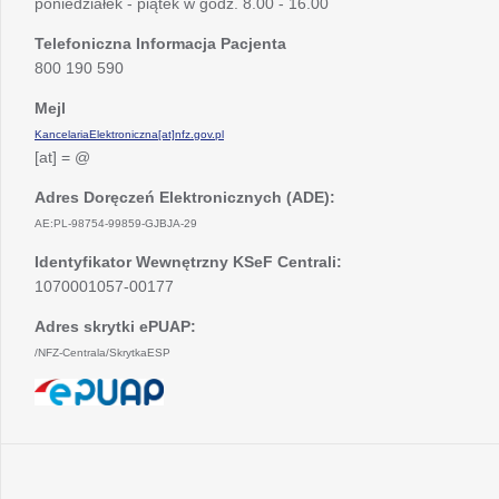
poniedziałek - piątek w godz. 8.00 - 16.00
Telefoniczna Informacja Pacjenta
800 190 590
Mejl
KancelariaElektroniczna[at]nfz.gov.pl
[at] = @
Adres Doręczeń Elektronicznych (ADE):
AE:PL-98754-99859-GJBJA-29
Identyfikator Wewnętrzny KSeF Centrali:
1070001057-00177
Adres skrytki ePUAP:
/NFZ-Centrala/SkrytkaESP
otwiera
się
w
nowej
karcie