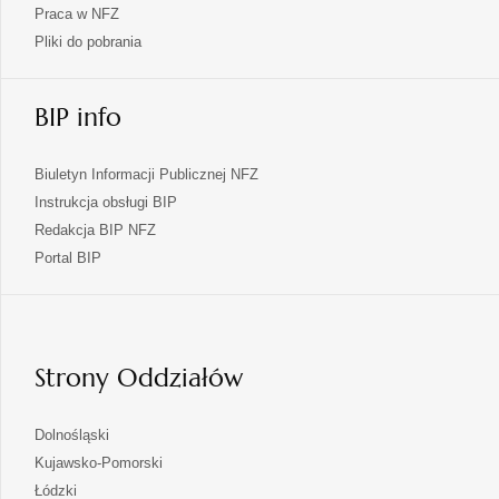
Praca w NFZ
Pliki do pobrania
BIP info
Biuletyn Informacji Publicznej NFZ
Instrukcja obsługi BIP
Redakcja BIP NFZ
otwiera
Portal BIP
się
w
nowej
karcie
Strony Oddziałów
otwiera
Dolnośląski
się
otwiera
Kujawsko-Pomorski
w
się
otwiera
Łódzki
nowej