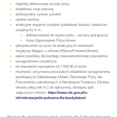
nagrodę jubileuszową za staż pracy
dodatkowy urlop stażowy
profesjonalny system szkoleń
opieka mentora
atrakcyjne wsparcie socjalne (zakładowy fundusz świadczeń
socjalnych) m in.:
dofinansowanie do wypoczynku - „wczasy pod gruszą”
Kasa Zapomogowo Pożyczkowa
ubezpieczenie na życie na atrakcyjnych warunkach
inicjatywy dbające o zdrowie (#NaszeFirmoweZdrowie)
pakiet powitalny dla każdego nowozatrudnionego pracownika
wynagrodzenie zasadnicze:
na stanowisku:specjalista od 7 500,00 zł brutto
możliwość otrzymania pozostałych składników wynagrodzenia
wynikających Zakładowego Układu Zbiorowego Pracy dla
Pracowników zatrudnionych w Narodowym Funduszu Zdrowia,
określa załącznik nr 1 do ogłoszenia, dostępny pod
załączonym linkiem:
https://www.nfz.gov.pl/o-
nfz/rekrutacja/do-pobrania-dla-kandydatow/
W przypadku dodatkowych pytań, jesteśmy dla Ciebie dostępni pod