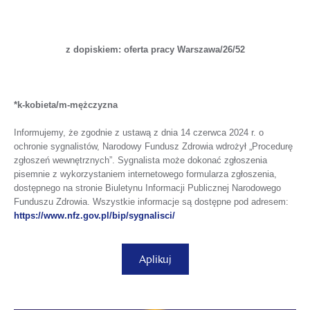
z dopiskiem: oferta pracy Warszawa/26/52
*k-kobieta/m-mężczyzna
Informujemy, że zgodnie z ustawą z dnia 14 czerwca 2024 r. o
ochronie sygnalistów, Narodowy Fundusz Zdrowia wdrożył „Procedurę
zgłoszeń wewnętrznych”. Sygnalista może dokonać zgłoszenia
pisemnie z wykorzystaniem internetowego formularza zgłoszenia,
dostępnego na stronie Biuletynu Informacji Publicznej Narodowego
Funduszu Zdrowia. Wszystkie informacje są dostępne pod adresem:
otwiera
https://www.nfz.gov.pl/bip/sygnalisci/
się
w
nowej
otwiera
Aplikuj
karcie
się
w
nowej