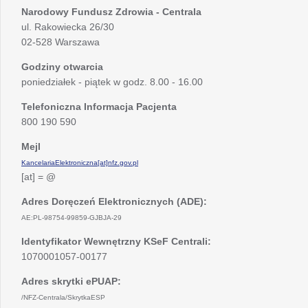
Narodowy Fundusz Zdrowia - Centrala
ul. Rakowiecka 26/30
02-528 Warszawa
Godziny otwarcia
poniedziałek - piątek w godz. 8.00 - 16.00
Telefoniczna Informacja Pacjenta
800 190 590
Mejl
KancelariaElektroniczna[at]nfz.gov.pl
[at] = @
Adres Doręczeń Elektronicznych (ADE):
AE:PL-98754-99859-GJBJA-29
Identyfikator Wewnętrzny KSeF Centrali:
1070001057-00177
Adres skrytki ePUAP:
/NFZ-Centrala/SkrytkaESP