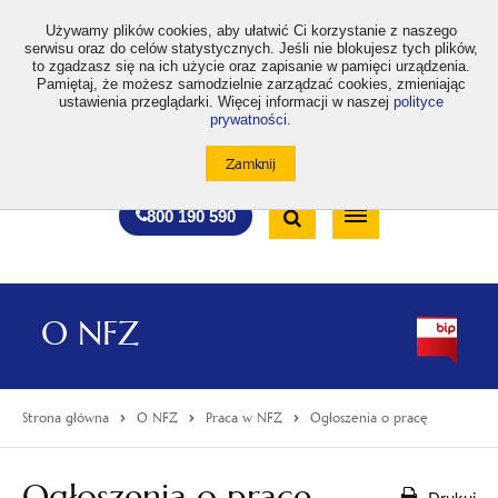
>
Używamy plików cookies, aby ułatwić Ci korzystanie z naszego
serwisu oraz do celów statystycznych. Jeśli nie blokujesz tych plików,
to zgadzasz się na ich użycie oraz zapisanie w pamięci urządzenia.
Pamiętaj, że możesz samodzielnie zarządzać cookies, zmieniając
ustawienia przeglądarki. Więcej informacji w naszej
polityce
prywatności
.
otwiera
otwiera
otwiera
otwiera
otwiera
otwiera
A
A+
A++
A
A
się
się
się
się
się
się
w
w
w
w
w
w
Standardowa
Średnia
Duża
nowej
nowej
nowej
nowej
nowej
nowej
Wyszukiwarka
karcie
karcie
karcie
karcie
karcie
karcie
wielkość
wielkość
wielkość
Bezpłatna
Otwórz
800 190 590
czcionki
czcionki
czcionki
infolinia
/
Zamknij
wyszukiwarkę
O NFZ
Strona główna
O NFZ
Praca w NFZ
Ogłoszenia o pracę
Ogłoszenia o pracę
Drukuj