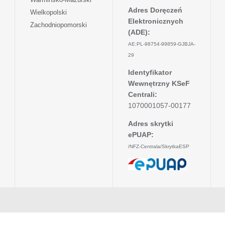
nowej
w
się
Adres Doręczeń
otwiera
Wielkopolski
karcie
nowej
w
Elektronicznych
się
otwiera
Zachodniopomorski
karcie
nowej
w
(ADE):
się
karcie
nowej
w
AE:PL-98754-99859-GJBJA-
karcie
nowej
29
karcie
Identyfikator
Wewnętrzny KSeF
Centrali:
1070001057-00177
Adres skrytki
ePUAP:
/NFZ-Centrala/SkrytkaESP
otwiera
się
w
nowej
karcie