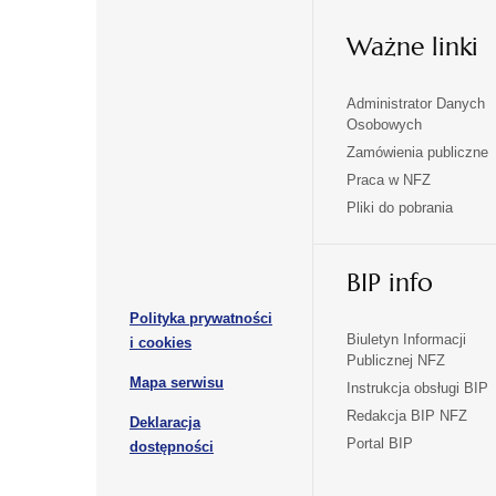
Ważne linki
Administrator Danych
otwiera
otwiera
Osobowych
się
się
Zamówienia publiczne
w
w
Praca w NFZ
otwiera
otwiera
nowej
nowej
Pliki do pobrania
się
się
karcie
karcie
w
w
otwiera
nowej
nowej
BIP info
się
karcie
karcie
w
Polityka prywatności
nowej
otwiera
Biuletyn Informacji
i cookies
karcie
Publicznej NFZ
się
otwiera
Mapa serwisu
w
Instrukcja obsługi BIP
się
nowej
Redakcja BIP NFZ
Deklaracja
w
karcie
otwiera
Portal BIP
otwiera
nowej
dostępności
się
karcie
się
w
w