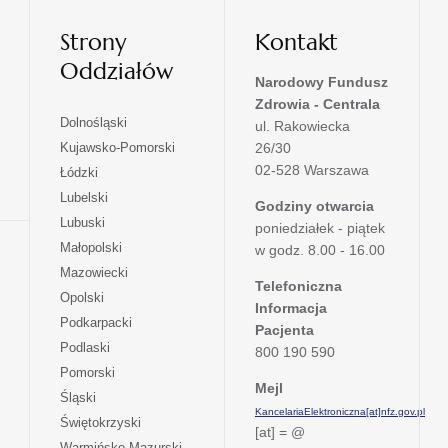
Strony
Kontakt
Oddziałów
Narodowy Fundusz
Zdrowia - Centrala
otwiera
Dolnośląski
ul. Rakowiecka
się
otwiera
Kujawsko-Pomorski
26/30
w
się
02-528 Warszawa
otwiera
Łódzki
nowej
w
się
otwiera
Lubelski
karcie
nowej
Godziny otwarcia
w
się
otwiera
Lubuski
karcie
poniedziałek - piątek
nowej
w
się
otwiera
Małopolski
karcie
w godz. 8.00 - 16.00
nowej
w
się
otwiera
Mazowiecki
karcie
nowej
w
Telefoniczna
się
otwiera
Opolski
karcie
nowej
Informacja
w
się
otwiera
Podkarpacki
karcie
nowej
Pacjenta
w
się
otwiera
Podlaski
karcie
800 190 590
nowej
w
się
otwiera
Pomorski
karcie
nowej
w
Mejl
się
otwiera
Śląski
karcie
nowej
w
KancelariaElektroniczna[at]nfz.gov.pl
się
otwiera
Świętokrzyski
karcie
nowej
[at] = @
w
się
otwiera
Warmińsko-Mazurski
karcie