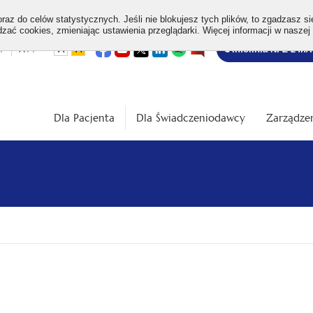
az do celów statystycznych. Jeśli nie blokujesz tych plików, to zgadzasz si
ać cookies, zmieniając ustawienia przeglądarki. Więcej informacji w naszej
Bezpłatna
otwiera
otwiera
otwiera
otwiera
otwiera
otwiera
+
A++
A
A
Infolinia NFZ 24h/
się
się
się
się
się
się
w
w
w
w
w
w
infolinia
dardowa
Średnia
Duża
nowej
nowej
nowej
nowej
nowej
nowej
karcie
karcie
karcie
karcie
karcie
karcie
ość
wielkość
wielkość
ki
czcionki
czcionki
Dla Pacjenta
Dla Świadczeniodawcy
Zarządzen