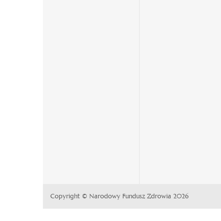
nowej
nowej
karcie
karcie
Copyright © Narodowy Fundusz Zdrowia 2026