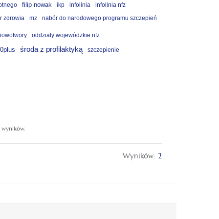
filip nowak
otnego
ikp
infolinia
infolinia nfz
r zdrowia
mz
nabór do narodowego programu szczepień
nowotwory
oddziały wojewódzkie nfz
środa z profilaktyką
40plus
szczepienie
e wyników.
Wyników:
2