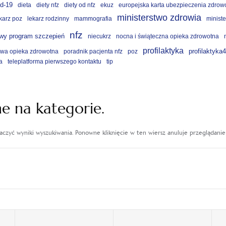
id-19
dieta
diety nfz
diety od nfz
ekuz
europejska karta ubezpieczenia zdrow
ministerstwo zdrowia
karz poz
lekarz rodzinny
mammografia
ministe
nfz
wy program szczepień
niecukrz
nocna i świąteczna opieka zdrowotna
profilaktyka
profilaktyka
wa opieka zdrowotna
poradnik pacjenta nfz
poz
a
teleplatforma pierwszego kontaktu
tip
ne na kategorie.
baczyć wyniki wyszukiwania. Ponowne kliknięcie w ten wiersz anuluje przeglądani