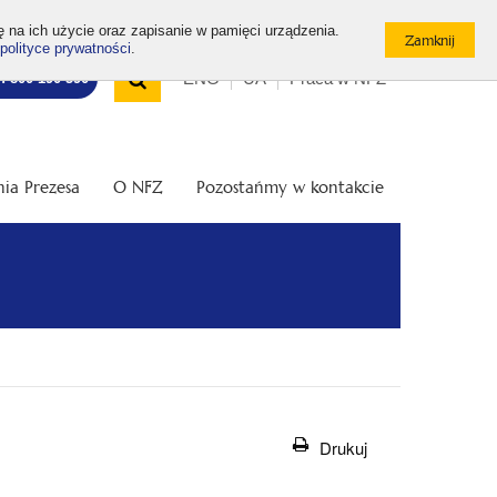
ę na ich użycie oraz zapisanie w pamięci urządzenia.
polityce prywatności
.
Wyszukiwarka
Top
Otwórz
ENG
UA
Praca w NFZ
7: 800 190 590
/
menu
Zamknij
wyszukiwarkę
ia Prezesa
O NFZ
Pozostańmy w kontakcie
Drukuj