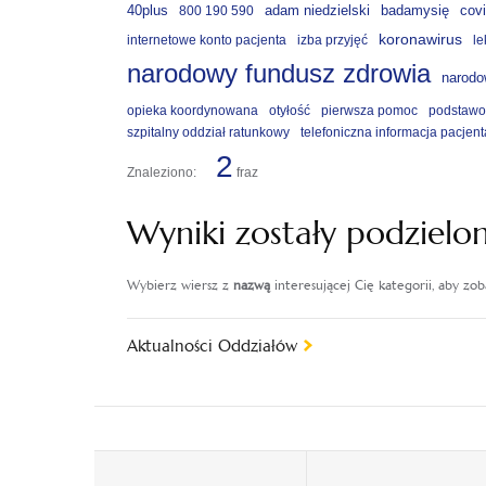
40plus
adam niedzielski
badamysię
cov
800 190 590
koronawirus
internetowe konto pacjenta
izba przyjęć
le
narodowy fundusz zdrowia
narodo
opieka koordynowana
otyłość
pierwsza pomoc
podstawo
szpitalny oddział ratunkowy
telefoniczna informacja pacjent
2
Znaleziono:
fraz
Wyniki zostały podzielo
Wybierz wiersz z
nazwą
interesującej Cię kategorii, aby zo
Aktualności Oddziałów