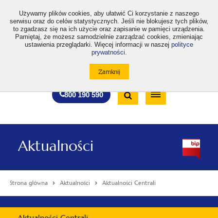
>
Używamy plików cookies, aby ułatwić Ci korzystanie z naszego
serwisu oraz do celów statystycznych. Jeśli nie blokujesz tych plików,
to zgadzasz się na ich użycie oraz zapisanie w pamięci urządzenia.
Pamiętaj, że możesz samodzielnie zarządzać cookies, zmieniając
ustawienia przeglądarki. Więcej informacji w naszej
polityce
prywatności
.
otwiera
otwiera
otwiera
otwiera
otwiera
otwiera
A
A+
A++
A
A
się
się
się
się
się
się
w
w
w
w
w
w
Standardowa
Średnia
Duża
nowej
nowej
nowej
nowej
nowej
nowej
Wyszukiwarka
karcie
karcie
karcie
karcie
karcie
karcie
wielkość
wielkość
wielkość
Bezpłatna
Otwórz
800 190 590
czcionki
czcionki
czcionki
infolinia
/
Zamknij
wyszukiwarkę
Aktualności
Strona główna
Aktualności
Aktualności Centrali
Menu
Aktualności Centrali