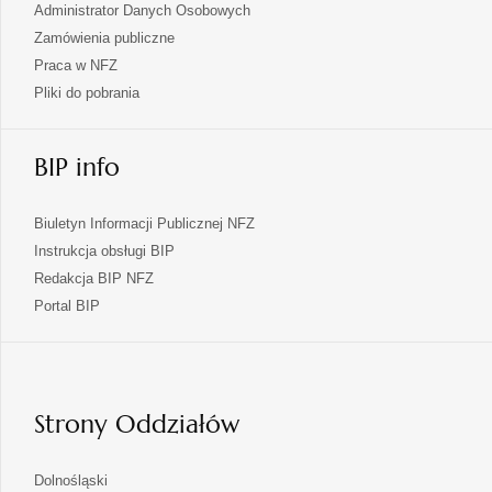
Administrator Danych Osobowych
Zamówienia publiczne
Praca w NFZ
Pliki do pobrania
BIP info
Biuletyn Informacji Publicznej NFZ
Instrukcja obsługi BIP
Redakcja BIP NFZ
otwiera
Portal BIP
się
w
nowej
karcie
Strony Oddziałów
otwiera
Dolnośląski