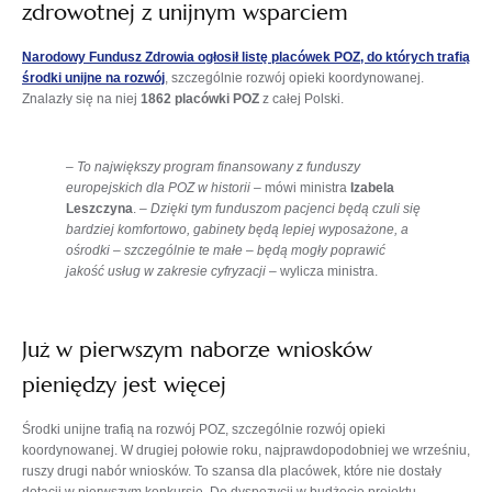
zdrowotnej z unijnym wsparciem
Narodowy Fundusz Zdrowia ogłosił listę placówek POZ, do których trafią
środki unijne na rozwój
, szczególnie rozwój opieki koordynowanej.
Znalazły się na niej
1862 placówki POZ
z całej Polski.
–
To największy program finansowany z funduszy
europejskich dla POZ w historii
– mówi ministra
Izabela
Leszczyna
.
–
Dzięki tym funduszom pacjenci będą czuli się
bardziej komfortowo, gabinety będą lepiej wyposażone, a
ośrodki – szczególnie te małe – będą mogły poprawić
jakość usług w zakresie cyfryzacji
– wylicza ministra.
Już w pierwszym naborze wniosków
pieniędzy jest więcej
Środki unijne trafią na rozwój POZ, szczególnie rozwój opieki
koordynowanej. W drugiej połowie roku, najprawdopodobniej we wrześniu,
ruszy drugi nabór wniosków. To szansa dla placówek, które nie dostały