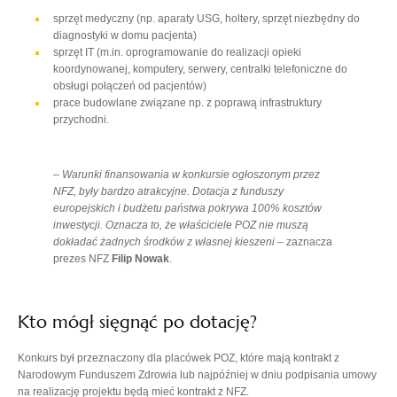
sprzęt medyczny (np. aparaty USG, holtery, sprzęt niezbędny do
diagnostyki w domu pacjenta)
sprzęt IT (m.in. oprogramowanie do realizacji opieki
koordynowanej, komputery, serwery, centralki telefoniczne do
obsługi połączeń od pacjentów)
prace budowlane związane np. z poprawą infrastruktury
przychodni.
–
Warunki finansowania w konkursie ogłoszonym przez
NFZ, były bardzo atrakcyjne. Dotacja z funduszy
europejskich i budżetu państwa pokrywa 100% kosztów
inwestycji. Oznacza to, że właściciele POZ nie muszą
dokładać żadnych środków z własnej kieszeni
– zaznacza
prezes NFZ
Filip Nowak
.
Kto mógł sięgnąć po dotację?
Konkurs był przeznaczony dla placówek POZ, które mają kontrakt z
Narodowym Funduszem Zdrowia lub najpóźniej w dniu podpisania umowy
na realizację projektu będą mieć kontrakt z NFZ.