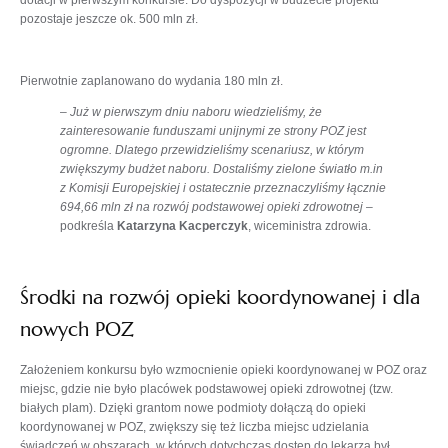
dotacji w pierwszym konkursie. Do dyspozycji w budżecie projektu
pozostaje jeszcze ok. 500 mln zł.
Pierwotnie zaplanowano do wydania 180 mln zł.
–
Już w pierwszym dniu naboru wiedzieliśmy, że
zainteresowanie funduszami unijnymi ze strony POZ jest
ogromne. Dlatego przewidzieliśmy scenariusz, w którym
zwiększymy budżet naboru. Dostaliśmy zielone światło m.in
z Komisji Europejskiej i ostatecznie przeznaczyliśmy łącznie
694,66 mln zł na rozwój podstawowej opieki zdrowotnej
–
podkreśla
Katarzyna Kacperczyk
, wiceministra zdrowia.
Środki na rozwój opieki koordynowanej i dla
nowych POZ
Założeniem konkursu było wzmocnienie opieki koordynowanej w POZ oraz
miejsc, gdzie nie było placówek podstawowej opieki zdrowotnej (tzw.
białych plam). Dzięki grantom nowe podmioty dołączą do opieki
koordynowanej w POZ, zwiększy się też liczba miejsc udzielania
świadczeń w obszarach, w których dotychczas dostęp do lekarza był