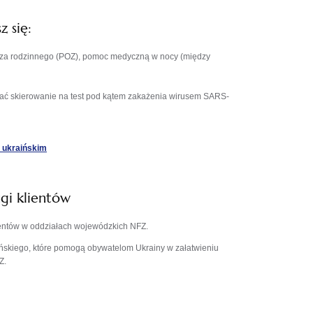
 się:
arza rodzinnego (POZ), pomoc medyczną w nocy (między
mać skierowanie na test pod kątem zakażenia wirusem SARS-
otwiera
 ukraińskim
się
w
nowej
gi klientów
karcie
ientów w oddziałach wojewódzkich NFZ.
ńskiego, które pomogą obywatelom Ukrainy w załatwieniu
Z.