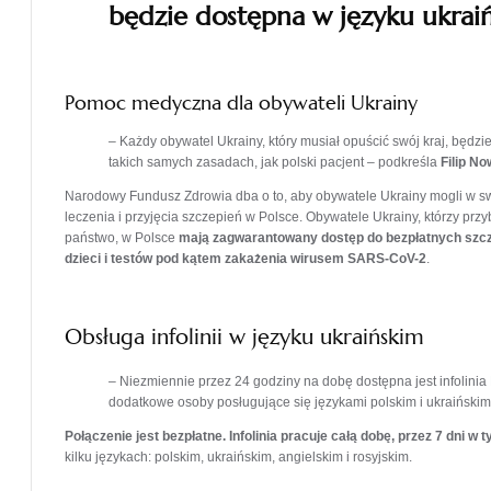
będzie dostępna w języku ukrai
Pomoc medyczna dla obywateli Ukrainy
– Każdy obywatel Ukrainy, który musiał opuścić swój kraj, będ
takich samych zasadach, jak polski pacjent – podkreśla
Filip N
Narodowy Fundusz Zdrowia dba o to, aby obywatele Ukrainy mogli w sw
leczenia i przyjęcia szczepień w Polsce. Obywatele Ukrainy, którzy przyb
państwo, w Polsce
mają
zagwarantowany dostęp do bezpłatnych
szc
dzieci i testów pod kątem zakażenia wirusem SARS-CoV-2
.
Obsługa infolinii w języku ukraińskim
– Niezmiennie przez 24 godziny na dobę dostępna jest infolini
dodatkowe osoby posługujące się językami polskim i ukraińskim
Połączenie jest bezpłatne. Infolinia pracuje całą dobę, przez 7 dni w 
kilku językach: polskim, ukraińskim, angielskim i rosyjskim.