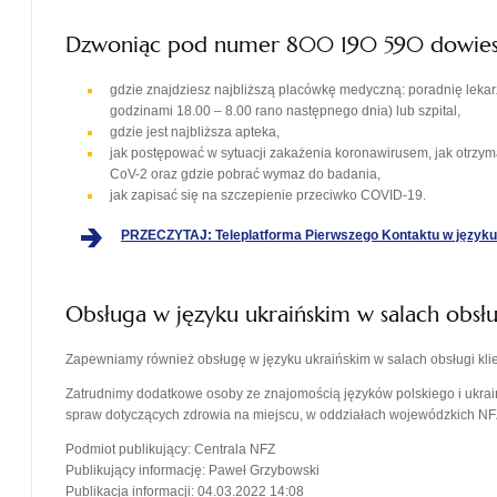
Dzwoniąc pod numer 800 190 590 dowiesz
gdzie znajdziesz najbliższą placówkę medyczną: poradnię lek
godzinami 18.00 – 8.00 rano następnego dnia) lub szpital,
gdzie jest najbliższa apteka,
jak postępować w sytuacji zakażenia koronawirusem, jak otrzy
CoV-2 oraz gdzie pobrać wymaz do badania,
jak zapisać się na szczepienie przeciwko COVID-19.
PRZECZYTAJ:
Teleplatforma Pierwszego Kontaktu w języku
Obsługa w języku ukraińskim w salach obsłu
Zapewniamy również obsługę w języku ukraińskim w salach obsługi kl
Zatrudnimy dodatkowe osoby ze znajomością języków polskiego i ukrai
spraw dotyczących zdrowia na miejscu, w oddziałach wojewódzkich NF
Podmiot publikujący
: Centrala NFZ
Publikujący informację
: Paweł Grzybowski
Publikacja informacji
: 04.03.2022 14:08