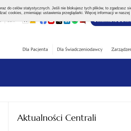
az do celów statystycznych. Jeśli nie blokujesz tych plików, to zgadzasz si
ać cookies, zmieniając ustawienia przeglądarki. Więcej informacji w naszej
Bezpłatna
otwiera
otwiera
otwiera
otwiera
otwiera
otwiera
+
A++
A
A
Infolinia NFZ 24h/
się
się
się
się
się
się
w
w
w
w
w
w
infolinia
dardowa
Średnia
Duża
nowej
nowej
nowej
nowej
nowej
nowej
karcie
karcie
karcie
karcie
karcie
karcie
ość
wielkość
wielkość
ki
czcionki
czcionki
Dla Pacjenta
Dla Świadczeniodawcy
Zarządzen
Aktualności Centrali