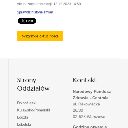
Aktualizacja informacji
: 13.12.2023 14:50
Sprawdź historię zmian
Wszystkie aktualności
Strony
Kontakt
Oddziałów
Narodowy Fundusz
Zdrowia - Centrala
otwiera
Dolnośląski
ul. Rakowiecka
się
otwiera
Kujawsko-Pomorski
26/30
w
się
02-528 Warszawa
otwiera
Łódzki
nowej
w
się
otwiera
Lubelski
karcie
nowej
Godziny otwarcia
w