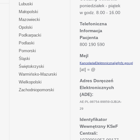
się
otwiera
Lubuski
karcie
poniedziałek - piątek
nowej
w
się
otwiera
Małopolski
karcie
w godz. 8.00 - 16.00
nowej
w
się
otwiera
Mazowiecki
karcie
nowej
w
Telefoniczna
się
otwiera
Opolski
karcie
nowej
Informacja
w
się
otwiera
Podkarpacki
karcie
nowej
Pacjenta
w
się
otwiera
Podlaski
karcie
800 190 590
nowej
w
się
otwiera
Pomorski
karcie
nowej
w
Mejl
się
otwiera
Śląski
karcie
nowej
w
KancelariaElektroniczna[at]nfz.gov.pl
się
otwiera
Świętokrzyski
karcie
nowej
[at] = @
w
się
otwiera
Warmińsko-Mazurski
karcie
nowej
w
się
Adres Doręczeń
otwiera
Wielkopolski
karcie
nowej
w
Elektronicznych
się
otwiera
Zachodniopomorski
karcie
nowej
w
(ADE):
się
karcie
nowej
w
AE:PL-98754-99859-GJBJA-
karcie
nowej
29
karcie
Identyfikator
Wewnętrzny KSeF
Centrali: