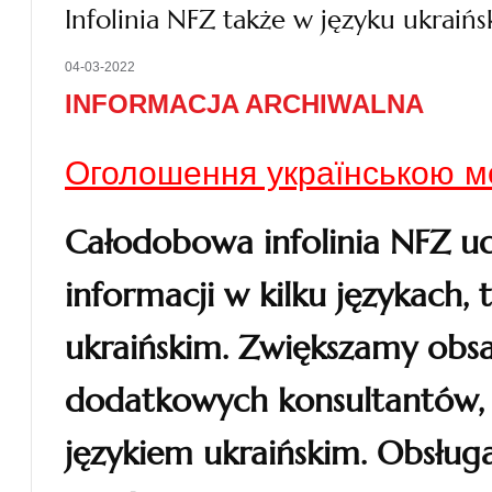
Infolinia NFZ także w języku ukraiń
04-03-2022
INFORMACJA ARCHIWALNA
Оголошення українською 
Całodobowa infolinia NFZ u
informacji w kilku językach,
ukraińskim. Zwiększamy obsad
dodatkowych konsultantów, k
językiem ukraińskim.
Obsługa