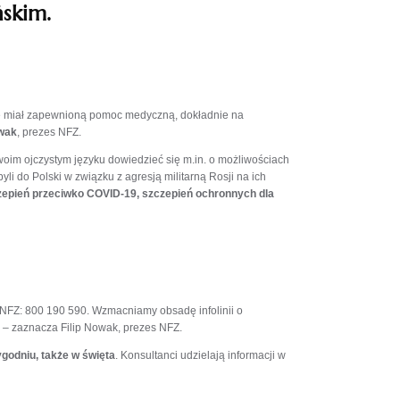
ńskim.
zie miał zapewnioną pomoc medyczną, dokładnie na
owak
, prezes NFZ.
oim ojczystym języku dowiedzieć się m.in. o możliwościach
yli do Polski w związku z agresją militarną Rosji na ich
zepień przeciwko COVID-19, szczepień ochronnych dla
a NFZ: 800 190 590. Wzmacniamy obsadę infolinii o
 – zaznacza Filip Nowak, prezes NFZ.
tygodniu, także w święta
. Konsultanci udzielają informacji w