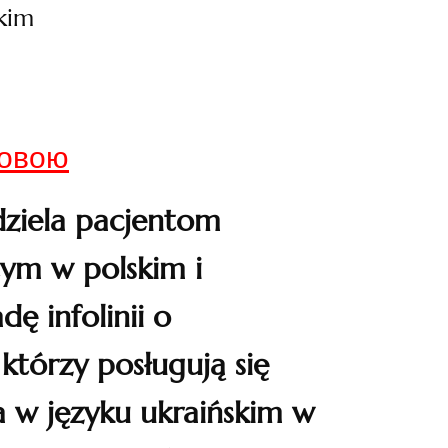
skim
мовою
dziela pacjentom
 tym w polskim i
ę infolinii o
tórzy posługują się
 w języku ukraińskim
w