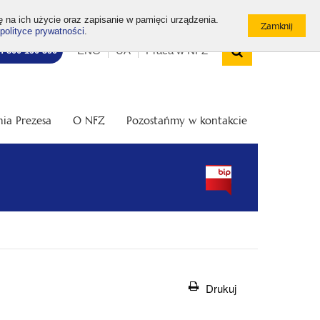
ę na ich użycie oraz zapisanie w pamięci urządzenia.
polityce prywatności
.
Wyszukiw
Top
Otwórz
ENG
UA
Praca w NFZ
7: 800 190 590
/
menu
Zamknij
wyszukiwarkę
ia Prezesa
O NFZ
Pozostańmy w kontakcie
Drukuj