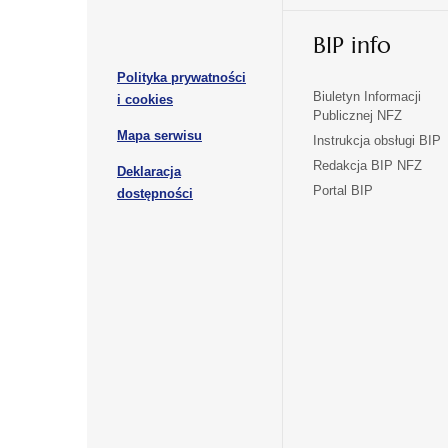
w
w
otwiera
nowej
nowej
BIP info
się
karcie
karcie
w
Polityka prywatności
nowej
otwiera
Biuletyn Informacji
i cookies
karcie
Publicznej NFZ
się
otwiera
Mapa serwisu
w
Instrukcja obsługi BIP
się
nowej
Redakcja BIP NFZ
Deklaracja
w
karcie
otwiera
Portal BIP
otwiera
nowej
dostępności
się
karcie
się
w
w
nowej
nowej
karcie
karcie