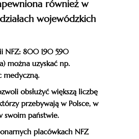
zapewniona również w
ddziałach wojewódzkich
ii NFZ: 800 190 590
ta)
można uzyskać np.
c medyczną.
zwoli obsłużyć większą liczbę
którzy przebywają w Polsce, w
w swoim państwie.
cjonarnych placówkach NFZ