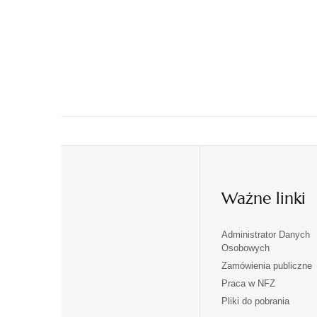
Ważne linki
Administrator Danych
otwiera
otwiera
Osobowych
się
się
Zamówienia publiczne
w
w
Praca w NFZ
otwiera
otwiera
nowej
nowej
Pliki do pobrania
się
się
karcie
karcie