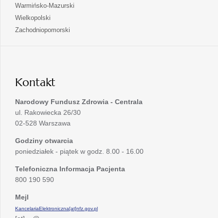
się
otwiera
Warmińsko-Mazurski
karcie
nowej
w
się
otwiera
Wielkopolski
karcie
nowej
w
się
otwiera
Zachodniopomorski
karcie
nowej
w
się
karcie
nowej
w
karcie
nowej
karcie
Kontakt
Narodowy Fundusz Zdrowia - Centrala
ul. Rakowiecka 26/30
02-528 Warszawa
Godziny otwarcia
poniedziałek - piątek w godz. 8.00 - 16.00
Telefoniczna Informacja Pacjenta
800 190 590
Mejl
KancelariaElektroniczna[at]nfz.gov.pl