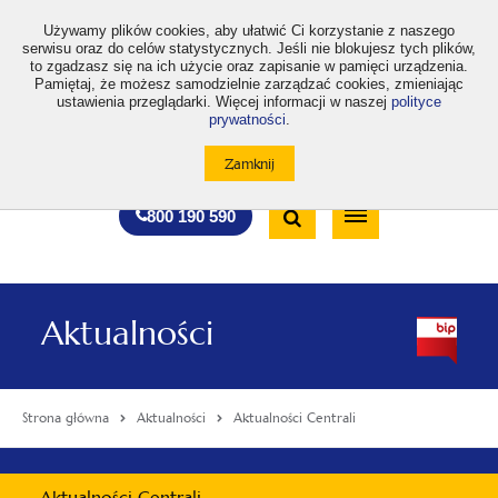
>
Używamy plików cookies, aby ułatwić Ci korzystanie z naszego
serwisu oraz do celów statystycznych. Jeśli nie blokujesz tych plików,
to zgadzasz się na ich użycie oraz zapisanie w pamięci urządzenia.
Pamiętaj, że możesz samodzielnie zarządzać cookies, zmieniając
ustawienia przeglądarki. Więcej informacji w naszej
polityce
prywatności
.
otwiera
otwiera
otwiera
otwiera
otwiera
otwiera
A
A+
A++
A
A
się
się
się
się
się
się
w
w
w
w
w
w
Standardowa
Średnia
Duża
nowej
nowej
nowej
nowej
nowej
nowej
Wyszukiwarka
karcie
karcie
karcie
karcie
karcie
karcie
wielkość
wielkość
wielkość
Bezpłatna
Otwórz
800 190 590
czcionki
czcionki
czcionki
infolinia
/
Zamknij
wyszukiwarkę
Aktualności
Strona główna
Aktualności
Aktualności Centrali
Menu
Aktualności Centrali