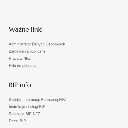
się
nowej
karcie
w
nowej
karcie
Ważne linki
Administrator Danych Osobowych
Zamówienia publiczne
Praca w NFZ
Pliki do pobrania
BIP info
Biuletyn Informacji Publicznej NFZ
Instrukcja obsługi BIP
Redakcja BIP NFZ
otwiera
Portal BIP
się