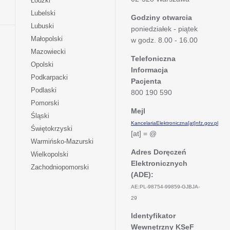
Łódzki
nowej
w
się
otwiera
Lubelski
karcie
nowej
Godziny otwarcia
w
się
otwiera
Lubuski
karcie
poniedziałek - piątek
nowej
w
się
otwiera
Małopolski
karcie
w godz. 8.00 - 16.00
nowej
w
się
otwiera
Mazowiecki
karcie
nowej
w
Telefoniczna
się
otwiera
Opolski
karcie
nowej
Informacja
w
się
otwiera
Podkarpacki
karcie
nowej
Pacjenta
w
się
otwiera
Podlaski
karcie
800 190 590
nowej
w
się
otwiera
Pomorski
karcie
nowej
w
Mejl
się
otwiera
Śląski
karcie
nowej
w
KancelariaElektroniczna[at]nfz.gov.pl
się
otwiera
Świętokrzyski
karcie
nowej
[at] = @
w
się
otwiera
Warmińsko-Mazurski
karcie
nowej
w
się
Adres Doręczeń
otwiera
Wielkopolski
karcie
nowej
w
Elektronicznych
się
otwiera
Zachodniopomorski
karcie
nowej
w
(ADE):
się
karcie
nowej
w
AE:PL-98754-99859-GJBJA-
karcie
nowej
29
karcie
Identyfikator
Wewnętrzny KSeF