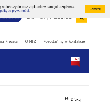
ę na ich użycie oraz zapisanie w pamięci urządzenia.
polityce prywatności
.
Wyszukiw
Top
Otwórz
ENG
UA
Praca w NFZ
7: 800 190 590
/
menu
Zamknij
wyszukiwarkę
ia Prezesa
O NFZ
Pozostańmy w kontakcie
Drukuj