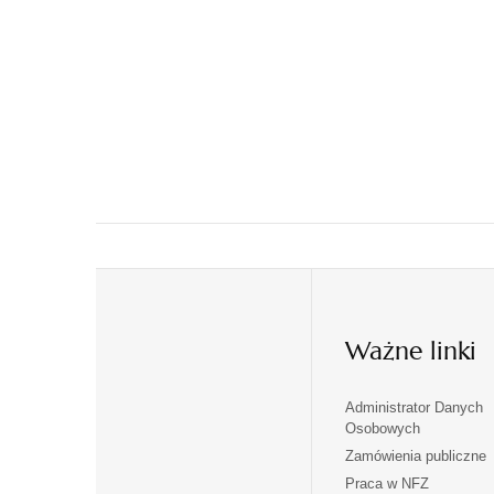
Ważne linki
Administrator Danych
otwiera
otwiera
Osobowych
się
się
Zamówienia publiczne
w
w
Praca w NFZ
otwiera
otwiera