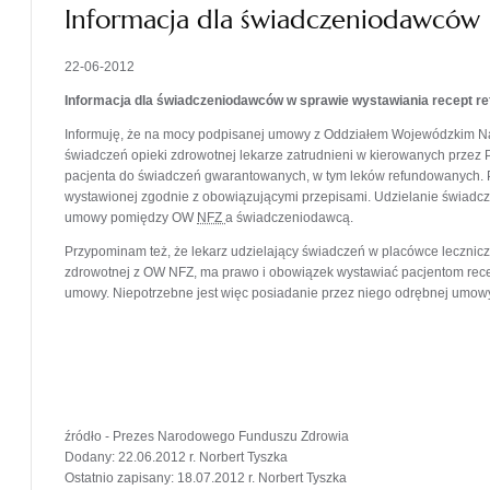
Informacja dla świadczeniodawców
22-06-2012
Informacja dla świadczeniodawców w sprawie wystawiania recept 
Informuję, że na mocy podpisanej umowy z Oddziałem Wojewódzkim N
świadczeń opieki zdrowotnej lekarze zatrudnieni w kierowanych przez
pacjenta do świadczeń gwarantowanych, w tym leków refundowanych. P
wystawionej zgodnie z obowiązującymi przepisami. Udzielanie świadc
umowy pomiędzy OW
NFZ
a świadczeniodawcą.
Przypominam też, że lekarz udzielający świadczeń w placówce lecznicz
zdrowotnej z OW NFZ, ma prawo i obowiązek wystawiać pacjentom rece
umowy. Niepotrzebne jest więc posiadanie przez niego odrębnej umowy
źródło - Prezes Narodowego Funduszu Zdrowia
Dodany: 22.06.2012 r. Norbert Tyszka
Ostatnio zapisany: 18.07.2012 r. Norbert Tyszka