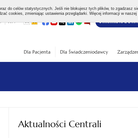
az do celów statystycznych. Jeśli nie blokujesz tych plików, to zgadzasz si
ać cookies, zmieniając ustawienia przeglądarki. Więcej informacji w naszej
Bezpłatna
otwiera
otwiera
otwiera
otwiera
otwiera
otwiera
+
A++
A
A
Infolinia NFZ 24h/
się
się
się
się
się
się
w
w
w
w
w
w
infolinia
dardowa
Średnia
Duża
nowej
nowej
nowej
nowej
nowej
nowej
karcie
karcie
karcie
karcie
karcie
karcie
ość
wielkość
wielkość
ki
czcionki
czcionki
Dla Pacjenta
Dla Świadczeniodawcy
Zarządzen
Aktualności Centrali