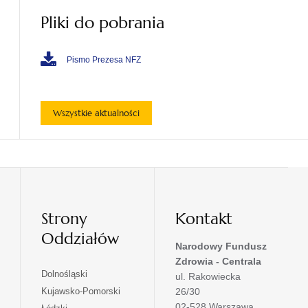
Pliki do pobrania
Pismo Prezesa NFZ
Wszystkie aktualności
Strony
Kontakt
Oddziałów
Narodowy Fundusz
Zdrowia - Centrala
otwiera
Dolnośląski
ul. Rakowiecka
się
otwiera
Kujawsko-Pomorski
26/30
w
się
02-528 Warszawa
otwiera