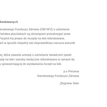
refundowanych
arodowego Funduszu Zdrowia (OW NFZ) o udzielanie
 Państwa placówkach są obowiązani przestrzegać praw
acjent ma prawo do recepty na leki refundowane,
zeń w sposób niepełny lub nieprawidłowy narusza warunki
ej, która zawarła umowę o udzielanie świadczeń opieki
pty na leki i wyroby medyczne refundowane w ramach tej
 upoważniającej do wystawiania recept na leki.
p.o Prezesa
Narodowego Funduszu Zdrowia
Zbigniew Teter