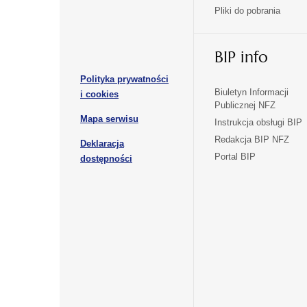
nowej
nowej
Pliki do pobrania
się
się
karcie
karcie
w
w
otwiera
nowej
nowej
BIP info
się
karcie
karcie
w
Polityka prywatności
nowej
otwiera
Biuletyn Informacji
i cookies
karcie
Publicznej NFZ
się
otwiera
Mapa serwisu
w
Instrukcja obsługi BIP
się
nowej
Redakcja BIP NFZ
Deklaracja
w
karcie
otwiera
Portal BIP
otwiera
nowej
dostępności
się
karcie
się
w
w
nowej
nowej
karcie
karcie