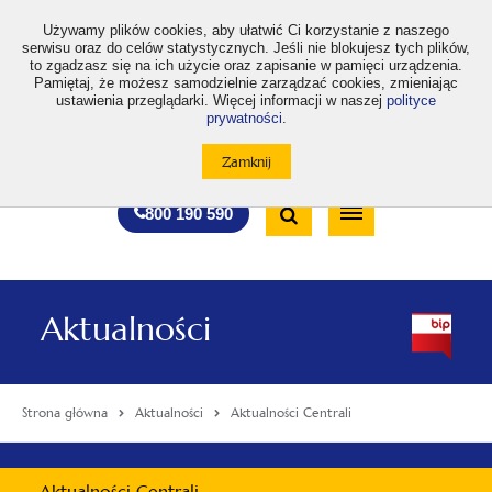
>
Używamy plików cookies, aby ułatwić Ci korzystanie z naszego
serwisu oraz do celów statystycznych. Jeśli nie blokujesz tych plików,
to zgadzasz się na ich użycie oraz zapisanie w pamięci urządzenia.
Pamiętaj, że możesz samodzielnie zarządzać cookies, zmieniając
ustawienia przeglądarki. Więcej informacji w naszej
polityce
prywatności
.
otwiera
otwiera
otwiera
otwiera
otwiera
otwiera
A
A+
A++
A
A
się
się
się
się
się
się
w
w
w
w
w
w
Standardowa
Średnia
Duża
nowej
nowej
nowej
nowej
nowej
nowej
Wyszukiwarka
karcie
karcie
karcie
karcie
karcie
karcie
wielkość
wielkość
wielkość
Bezpłatna
Otwórz
800 190 590
czcionki
czcionki
czcionki
infolinia
/
Zamknij
wyszukiwarkę
Aktualności
Strona główna
Aktualności
Aktualności Centrali
Menu
Aktualności Centrali