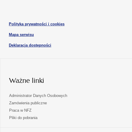
w
w
otwiera
nowej
nowej
się
karcie
karcie
w
otwiera
Polityka prywatności i cookies
nowej
się
karcie
otwiera
Mapa serwisu
w
się
nowej
otwiera
Deklaracja dostępności
w
karcie
się
nowej
karcie
w
nowej
karcie
Ważne linki
Administrator Danych Osobowych
Zamówienia publiczne
Praca w NFZ
Pliki do pobrania