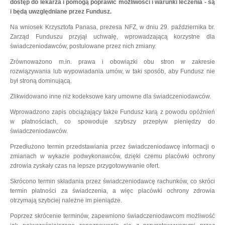
dostęp do lekarza i pomogą poprawić możliwości i warunki leczenia - są
i będą uwzględniane przez Fundusz.
Na wniosek Krzysztofa Panasa, prezesa NFZ, w dniu 29. października br.
Zarząd Funduszu przyjął uchwałę, wprowadzającą korzystne dla
świadczeniodawców, postulowane przez nich zmiany.
Zrównoważono m.in. prawa i obowiązki obu stron w zakresie
rozwiązywania lub wypowiadania umów, w taki sposób, aby Fundusz nie
był stroną dominującą.
Zlikwidowano inne niż kodeksowe kary umowne dla świadczeniodawców.
Wprowadzono zapis obciążający także Fundusz karą z powodu opóźnień
w płatnościach, co spowoduje szybszy przepływ pieniędzy do
świadczeniodawców.
Przedłużono termin przedstawiania przez świadczeniodawcę informacji o
zmianach w wykazie podwykonawców, dzięki czemu placówki ochrony
zdrowia zyskały czas na lepsze przygotowywanie ofert.
Skrócono termin składania przez świadczeniodawcę rachunków, co skróci
termin płatności za świadczenia, a więc placówki ochrony zdrowia
otrzymają szybciej należne im pieniądze.
Poprzez skrócenie terminów, zapewniono świadczeniodawcom możliwość