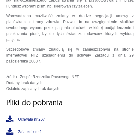
jak najwcześniejszego zapoznawania się z przygotowywanymi przez
Fundusz wzorami pism, np. skierowań czy zaleceń.
Wprowadzono możliwość zmiany w drodze negocjacji umowy z
placówkami ochrony zdrowia. Pozwoli to na uwzględnienie skutków
swobodnego wyboru przez pacjenta placówki, w której podjął leczenie i
przekazania pieniędzy do tych świadczeniodawców, których wybiorą
pacjenci.
Szczegółowe zmiany znajdują się w zamieszczonym na stronie
internetowej
NFZ
uzasadnieniu do uchwały Zarządu z dnia 29
października 2003 r.
źródło - Zespół Rzecznika Prasowego NFZ
Dodany: brak danych
Ostatnio zapisany: brak danych
Pliki do pobrania
Uchwała nr 267
Załącznik nr 1