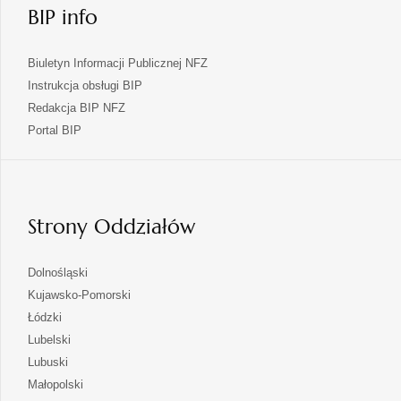
BIP info
Biuletyn Informacji Publicznej NFZ
Instrukcja obsługi BIP
Redakcja BIP NFZ
otwiera
Portal BIP
się
w
nowej
karcie
Strony Oddziałów
otwiera
Dolnośląski
się
otwiera
Kujawsko-Pomorski
w
się
otwiera
Łódzki
nowej
w
się
otwiera
Lubelski
karcie
nowej
w
się
otwiera
Lubuski
karcie
nowej
w
się
otwiera
Małopolski
karcie
nowej
w
się