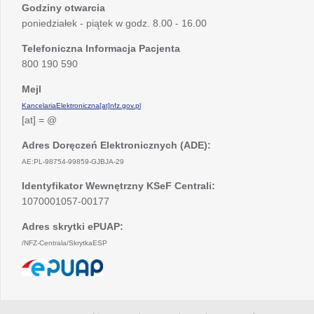
Godziny otwarcia
poniedziałek - piątek w godz. 8.00 - 16.00
Telefoniczna Informacja Pacjenta
800 190 590
Mejl
KancelariaElektroniczna[at]nfz.gov.pl
[at] = @
Adres Doręczeń Elektronicznych (ADE):
AE:PL-98754-99859-GJBJA-29
Identyfikator Wewnętrzny KSeF Centrali:
1070001057-00177
Adres skrytki ePUAP:
/NFZ-Centrala/SkrytkaESP
otwiera
się
w
nowej