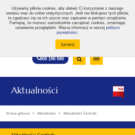
>
Używamy plików cookies, aby ułatwić Ci korzystanie z naszego
serwisu oraz do celów statystycznych. Jeśli nie blokujesz tych plików,
to zgadzasz się na ich użycie oraz zapisanie w pamięci urządzenia.
Pamiętaj, że możesz samodzielnie zarządzać cookies, zmieniając
ustawienia przeglądarki. Więcej informacji w naszej
polityce
prywatności
.
otwiera
otwiera
otwiera
otwiera
otwiera
otwiera
A
A+
A++
A
A
się
się
się
się
się
się
w
w
w
w
w
w
Standardowa
Średnia
Duża
nowej
nowej
nowej
nowej
nowej
nowej
Wyszukiwarka
karcie
karcie
karcie
karcie
karcie
karcie
wielkość
wielkość
wielkość
Bezpłatna
Otwórz
800 190 590
czcionki
czcionki
czcionki
infolinia
/
Zamknij
wyszukiwarkę
Aktualności
Strona główna
Aktualności
Aktualności Centrali
Menu
Aktualności Centrali