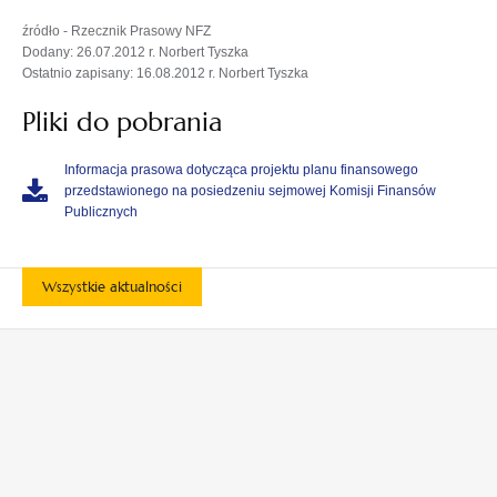
źródło - Rzecznik Prasowy NFZ
Dodany: 26.07.2012 r. Norbert Tyszka
Ostatnio zapisany: 16.08.2012 r. Norbert Tyszka
Pliki do pobrania
Informacja prasowa dotycząca projektu planu finansowego
przedstawionego na posiedzeniu sejmowej Komisji Finansów
Publicznych
Wszystkie aktualności
otwiera
otwiera