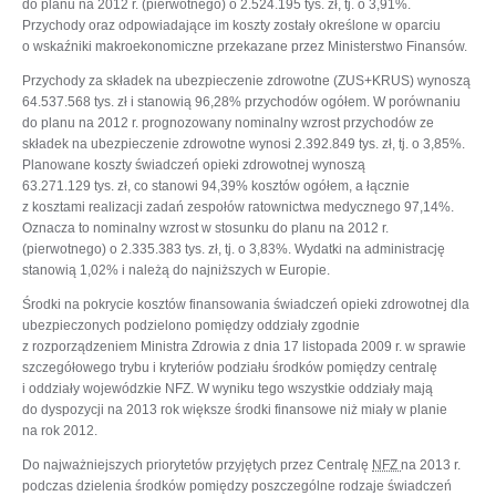
do planu na 2012 r. (pierwotnego) o 2.524.195 tys. zł, tj. o 3,91%.
Przychody oraz odpowiadające im koszty zostały określone w oparciu
o wskaźniki makroekonomiczne przekazane przez Ministerstwo Finansów.
Przychody za składek na ubezpieczenie zdrowotne (ZUS+KRUS) wynoszą
64.537.568 tys. zł i stanowią 96,28% przychodów ogółem. W porównaniu
do planu na 2012 r. prognozowany nominalny wzrost przychodów ze
składek na ubezpieczenie zdrowotne wynosi 2.392.849 tys. zł, tj. o 3,85%.
Planowane koszty świadczeń opieki zdrowotnej wynoszą
63.271.129 tys. zł, co stanowi 94,39% kosztów ogółem, a łącznie
z kosztami realizacji zadań zespołów ratownictwa medycznego 97,14%.
Oznacza to nominalny wzrost w stosunku do planu na 2012 r.
(pierwotnego) o 2.335.383 tys. zł, tj. o 3,83%. Wydatki na administrację
stanowią 1,02% i należą do najniższych w Europie.
Środki na pokrycie kosztów finansowania świadczeń opieki zdrowotnej dla
ubezpieczonych podzielono pomiędzy oddziały zgodnie
z rozporządzeniem Ministra Zdrowia z dnia 17 listopada 2009 r. w sprawie
szczegółowego trybu i kryteriów podziału środków pomiędzy centralę
i oddziały wojewódzkie NFZ. W wyniku tego wszystkie oddziały mają
do dyspozycji na 2013 rok większe środki finansowe niż miały w planie
na rok 2012.
Do najważniejszych priorytetów przyjętych przez Centralę
NFZ
na 2013 r.
podczas dzielenia środków pomiędzy poszczególne rodzaje świadczeń