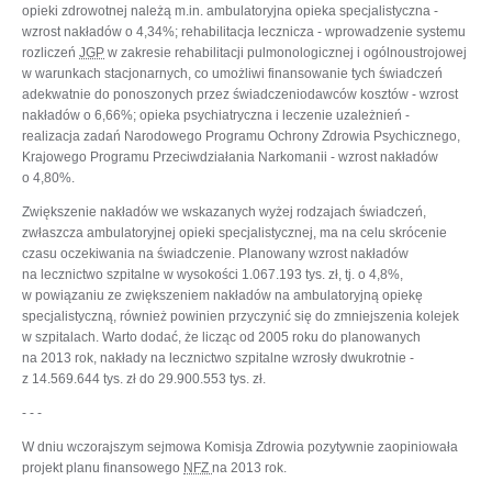
opieki zdrowotnej należą m.in. ambulatoryjna opieka specjalistyczna -
wzrost nakładów o 4,34%; rehabilitacja lecznicza - wprowadzenie systemu
rozliczeń
JGP
w zakresie rehabilitacji pulmonologicznej i ogólnoustrojowej
w warunkach stacjonarnych, co umożliwi finansowanie tych świadczeń
adekwatnie do ponoszonych przez świadczeniodawców kosztów - wzrost
nakładów o 6,66%; opieka psychiatryczna i leczenie uzależnień -
realizacja zadań Narodowego Programu Ochrony Zdrowia Psychicznego,
Krajowego Programu Przeciwdziałania Narkomanii - wzrost nakładów
o 4,80%.
Zwiększenie nakładów we wskazanych wyżej rodzajach świadczeń,
zwłaszcza ambulatoryjnej opieki specjalistycznej, ma na celu skrócenie
czasu oczekiwania na świadczenie. Planowany wzrost nakładów
na lecznictwo szpitalne w wysokości 1.067.193 tys. zł, tj. o 4,8%,
w powiązaniu ze zwiększeniem nakładów na ambulatoryjną opiekę
specjalistyczną, również powinien przyczynić się do zmniejszenia kolejek
w szpitalach. Warto dodać, że licząc od 2005 roku do planowanych
na 2013 rok, nakłady na lecznictwo szpitalne wzrosły dwukrotnie -
z 14.569.644 tys. zł do 29.900.553 tys. zł.
- - -
W dniu wczorajszym sejmowa Komisja Zdrowia pozytywnie zaopiniowała
projekt planu finansowego
NFZ
na 2013 rok.