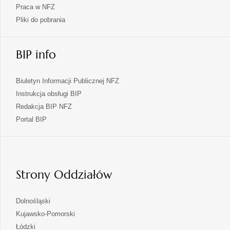
Praca w NFZ
Pliki do pobrania
BIP info
Biuletyn Informacji Publicznej NFZ
Instrukcja obsługi BIP
Redakcja BIP NFZ
otwiera
Portal BIP
się
w
nowej
karcie
Strony Oddziałów
otwiera
Dolnośląski
się
otwiera
Kujawsko-Pomorski
w
się
otwiera
Łódzki
nowej