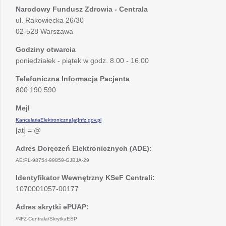
Narodowy Fundusz Zdrowia - Centrala
ul. Rakowiecka 26/30
02-528 Warszawa
Godziny otwarcia
poniedziałek - piątek w godz. 8.00 - 16.00
Telefoniczna Informacja Pacjenta
800 190 590
Mejl
KancelariaElektroniczna[at]nfz.gov.pl
[at] = @
Adres Doręczeń Elektronicznych (ADE):
AE:PL-98754-99859-GJBJA-29
Identyfikator Wewnętrzny KSeF Centrali:
1070001057-00177
Adres skrytki ePUAP:
/NFZ-Centrala/SkrytkaESP