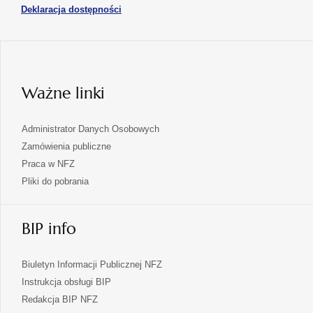
otwiera
Deklaracja dostępności
w
karcie
się
nowej
karcie
w
nowej
karcie
Ważne linki
Administrator Danych Osobowych
Zamówienia publiczne
Praca w NFZ
Pliki do pobrania
BIP info
Biuletyn Informacji Publicznej NFZ
Instrukcja obsługi BIP
Redakcja BIP NFZ