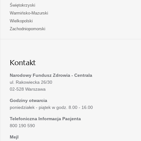
w
się
otwiera
Świętokrzyski
karcie
nowej
w
się
otwiera
Warmińsko-Mazurski
karcie
nowej
w
się
otwiera
Wielkopolski
karcie
nowej
w
się
otwiera
Zachodniopomorski
karcie
nowej
w
się
karcie
nowej
w
karcie
nowej
karcie
Kontakt
Narodowy Fundusz Zdrowia - Centrala
ul. Rakowiecka 26/30
02-528 Warszawa
Godziny otwarcia
poniedziałek - piątek w godz. 8.00 - 16.00
Telefoniczna Informacja Pacjenta
800 190 590
Mejl