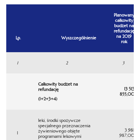
Planowany
całkowity
budżet na
refundację
na 2019
Lp.
Wyszczególnienie
rok
1
2
3
Całkowity budżet na
13 513
refundację
855,00
(1+2+3+4)
leki, środki spożywcze
specjalnego przeznaczenia
3 981
żywieniowego objęte
1
987,00
programami lekowymi