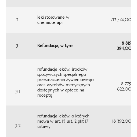
leki stosowane w
2
712 574,00
chemioterapii
8 819
3
Refundacja, w tym:
294,00
refundacja leków, środków
spożywczych specjalnego
przeznaczenia żywieniowego
8 779
oraz wyrobów medycznych
622,00
dostępnych w aptece na
3.1
receptę
refundacja leków, o których
mowa w art. 15 ust. 2 pkt 17
18 392,00
3.2
ustawy