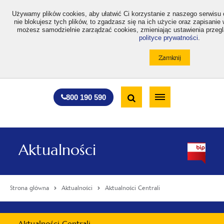
>
Używamy plików cookies, aby ułatwić Ci korzystanie z naszego serwisu 
nie blokujesz tych plików, to zgadzasz się na ich użycie oraz zapisanie
możesz samodzielnie zarządzać cookies, zmieniając ustawienia przeglą
polityce prywatności
.
otwiera
otwiera
otwiera
otwiera
otwiera
otwiera
A
A+
A++
A
A
się
się
się
się
się
się
w
w
w
w
w
w
Standardowa
Średnia
Duża
nowej
nowej
nowej
nowej
nowej
nowej
Wyszukiwarka
karcie
karcie
karcie
karcie
karcie
karcie
wielkość
wielkość
wielkość
Bezpłatna
Otwórz
800 190 590
czcionki
czcionki
czcionki
infolinia
/
Zamknij
wyszukiwarkę
Aktualności
Strona główna
Aktualności
Aktualności Centrali
Menu
Aktualności Centrali