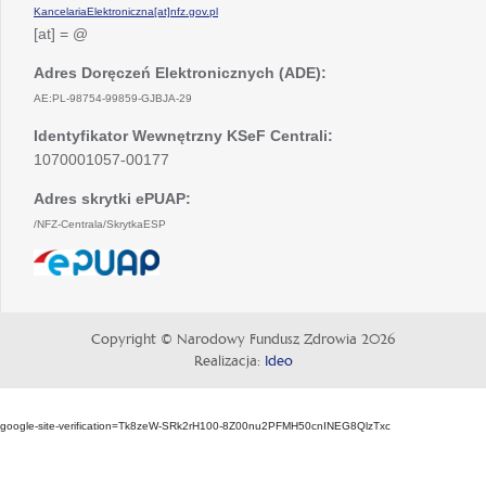
KancelariaElektroniczna[at]nfz.gov.pl
[at] = @
Adres Doręczeń Elektronicznych (ADE):
AE:PL-98754-99859-GJBJA-29
Identyfikator Wewnętrzny KSeF Centrali:
1070001057-00177
Adres skrytki ePUAP:
/NFZ-Centrala/SkrytkaESP
otwiera
się
w
nowej
Copyright © Narodowy Fundusz Zdrowia 2026
karcie
Realizacja:
Ideo
google-site-verification=Tk8zeW-SRk2rH100-8Z00nu2PFMH50cnINEG8QlzTxc