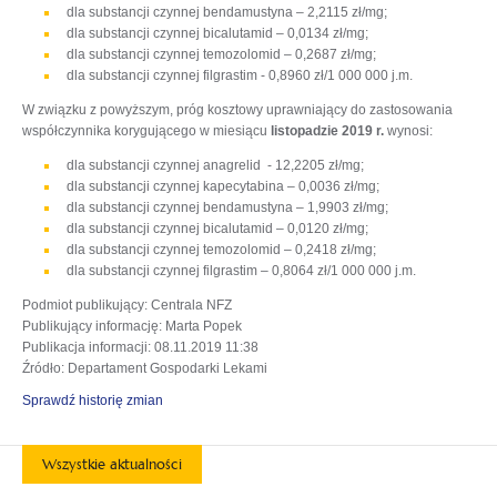
dla substancji czynnej bendamustyna – 2,2115 zł/mg;
dla substancji czynnej bicalutamid – 0,0134 zł/mg;
dla substancji czynnej temozolomid – 0,2687 zł/mg;
dla substancji czynnej filgrastim - 0,8960 zł/1 000 000 j.m.
W związku z powyższym, próg kosztowy uprawniający do zastosowania
współczynnika korygującego w miesiącu
listopadzie 2019 r.
wynosi:
dla substancji czynnej anagrelid - 12,2205 zł/mg;
dla substancji czynnej kapecytabina – 0,0036 zł/mg;
dla substancji czynnej bendamustyna – 1,9903 zł/mg;
dla substancji czynnej bicalutamid – 0,0120 zł/mg;
dla substancji czynnej temozolomid – 0,2418 zł/mg;
dla substancji czynnej filgrastim – 0,8064 zł/1 000 000 j.m.
Podmiot publikujący
: Centrala NFZ
Publikujący informację
: Marta Popek
Publikacja informacji
: 08.11.2019 11:38
Źródło
: Departament Gospodarki Lekami
Sprawdź historię zmian
Wszystkie aktualności