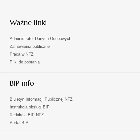
nowej
karcie
Ważne linki
Administrator Danych Osobowych
Zamówienia publiczne
Praca w NFZ
Pliki do pobrania
BIP info
Biuletyn Informacji Publicznej NFZ
Instrukcja obsługi BIP
Redakcja BIP NFZ
otwiera
Portal BIP
się
w