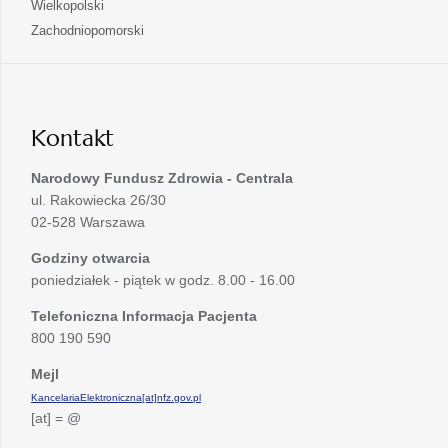
otwiera
Wielkopolski
karcie
nowej
w
się
otwiera
Zachodniopomorski
karcie
nowej
w
się
karcie
nowej
w
karcie
nowej
karcie
Kontakt
Narodowy Fundusz Zdrowia - Centrala
ul. Rakowiecka 26/30
02-528 Warszawa
Godziny otwarcia
poniedziałek - piątek w godz. 8.00 - 16.00
Telefoniczna Informacja Pacjenta
800 190 590
Mejl
KancelariaElektroniczna[at]nfz.gov.pl
[at] = @