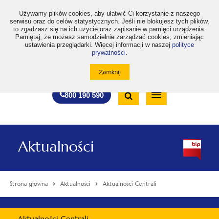
>
Używamy plików cookies, aby ułatwić Ci korzystanie z naszego
serwisu oraz do celów statystycznych. Jeśli nie blokujesz tych plików,
to zgadzasz się na ich użycie oraz zapisanie w pamięci urządzenia.
Pamiętaj, że możesz samodzielnie zarządzać cookies, zmieniając
ustawienia przeglądarki. Więcej informacji w naszej
polityce
prywatności
.
otwiera
otwiera
otwiera
otwiera
otwiera
otwiera
A
A+
A++
A
A
się
się
się
się
się
się
w
w
w
w
w
w
Standardowa
Średnia
Duża
nowej
nowej
nowej
nowej
nowej
nowej
Wyszukiwarka
karcie
karcie
karcie
karcie
karcie
karcie
wielkość
wielkość
wielkość
Bezpłatna
Otwórz
800 190 590
czcionki
czcionki
czcionki
infolinia
/
Zamknij
wyszukiwarkę
Aktualności
Strona główna
Aktualności
Aktualności Centrali
Menu
Aktualności Centrali