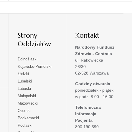
Strony
Kontakt
Oddziałów
Narodowy Fundusz
Zdrowia - Centrala
otwiera
Dolnośląski
ul. Rakowiecka
się
otwiera
Kujawsko-Pomorski
26/30
w
się
02-528 Warszawa
otwiera
Łódzki
nowej
w
się
otwiera
Lubelski
karcie
nowej
Godziny otwarcia
w
się
otwiera
Lubuski
karcie
poniedziałek - piątek
nowej
w
się
otwiera
Małopolski
karcie
w godz. 8.00 - 16.00
nowej
w
się
otwiera
Mazowiecki
karcie
nowej
w
Telefoniczna
się
otwiera
Opolski
karcie
nowej
Informacja
w
się
otwiera
Podkarpacki
karcie
nowej
Pacjenta
w
się
otwiera
Podlaski
karcie
800 190 590
nowej
w
się