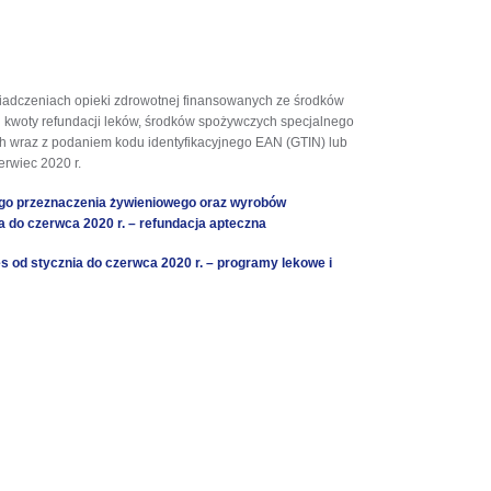
 świadczeniach opieki zdrowotnej finansowanych ze środków
i kwoty refundacji leków, środków spożywczych specjalnego
wraz z podaniem kodu identyfikacyjnego EAN (GTIN) lub
rwiec 2020 r.
ego przeznaczenia żywieniowego oraz wyrobów
a d
o
czerwca 2020 r. – refundacja apteczna
 od stycznia do czerwca 2020 r. – programy lekowe i