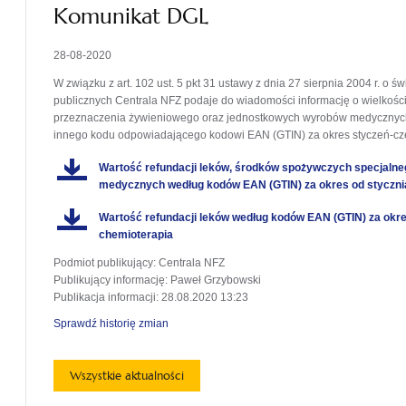
Komunikat DGL
28-08-2020
W związku z art. 102 ust. 5 pkt 31 ustawy z dnia 27 sierpnia 2004 r. o
publicznych Centrala NFZ podaje do wiadomości informację o wielkośc
przeznaczenia żywieniowego oraz jednostkowych wyrobów medycznych 
innego kodu odpowiadającego kodowi EAN (GTIN) za okres styczeń-cze
Wartość refundacji leków, środków spożywczych specjaln
medycznych według kodów EAN (GTIN) za okres od styczni
Wartość refundacji leków według kodów EAN (GTIN) za okres
chemioterapia
Podmiot publikujący
: Centrala NFZ
Publikujący informację
: Paweł Grzybowski
Publikacja informacji
: 28.08.2020 13:23
Sprawdź historię zmian
Wszystkie aktualności