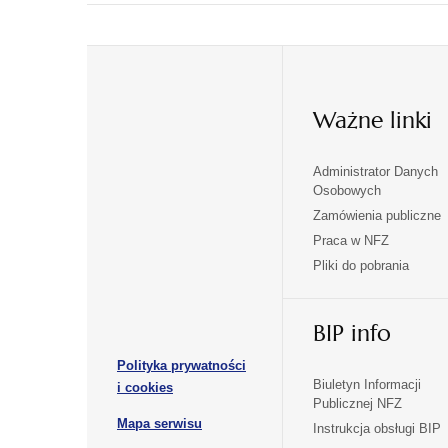
Ważne linki
Administrator Danych
otwiera
otwiera
Osobowych
się
się
Zamówienia publiczne
w
w
Praca w NFZ
otwiera
otwiera
nowej
nowej
Pliki do pobrania
się
się
karcie
karcie
w
w
otwiera
nowej
nowej
BIP info
się
karcie
karcie
w
Polityka prywatności
nowej
otwiera
Biuletyn Informacji
i cookies
karcie
Publicznej NFZ
się
otwiera
Mapa serwisu
w
Instrukcja obsługi BIP
się
nowej