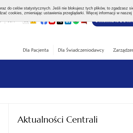
az do celów statystycznych. Jeśli nie blokujesz tych plików, to zgadzasz si
ać cookies, zmieniając ustawienia przeglądarki. Więcej informacji w naszej
Bezpłatna
otwiera
otwiera
otwiera
otwiera
otwiera
otwiera
+
A++
A
A
Infolinia NFZ 24h/
się
się
się
się
się
się
w
w
w
w
w
w
infolinia
dardowa
Średnia
Duża
nowej
nowej
nowej
nowej
nowej
nowej
karcie
karcie
karcie
karcie
karcie
karcie
ość
wielkość
wielkość
ki
czcionki
czcionki
Dla Pacjenta
Dla Świadczeniodawcy
Zarządzen
Aktualności Centrali