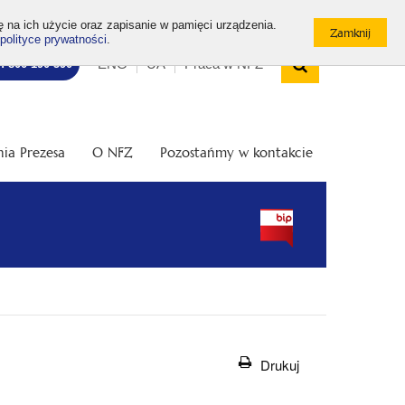
ę na ich użycie oraz zapisanie w pamięci urządzenia.
polityce prywatności
.
Wyszukiw
Top
Otwórz
ENG
UA
Praca w NFZ
7: 800 190 590
/
menu
Zamknij
wyszukiwarkę
ia Prezesa
O NFZ
Pozostańmy w kontakcie
Drukuj