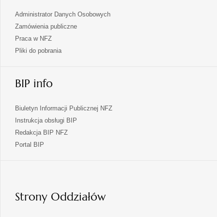
Administrator Danych Osobowych
Zamówienia publiczne
Praca w NFZ
Pliki do pobrania
BIP info
Biuletyn Informacji Publicznej NFZ
Instrukcja obsługi BIP
Redakcja BIP NFZ
otwiera
Portal BIP
się
w
nowej
karcie
Strony Oddziałów