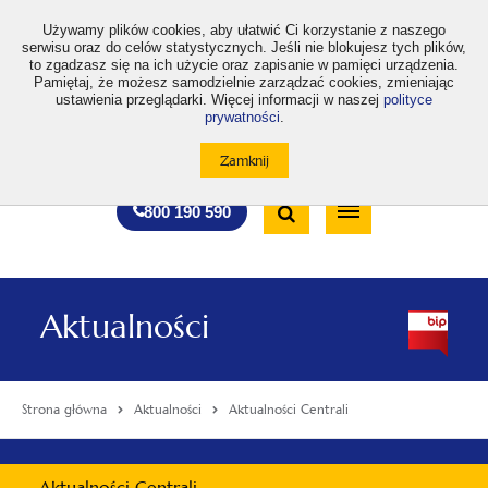
>
Używamy plików cookies, aby ułatwić Ci korzystanie z naszego
serwisu oraz do celów statystycznych. Jeśli nie blokujesz tych plików,
to zgadzasz się na ich użycie oraz zapisanie w pamięci urządzenia.
Pamiętaj, że możesz samodzielnie zarządzać cookies, zmieniając
ustawienia przeglądarki. Więcej informacji w naszej
polityce
prywatności
.
otwiera
otwiera
otwiera
otwiera
otwiera
otwiera
A
A+
A++
A
A
się
się
się
się
się
się
w
w
w
w
w
w
Standardowa
Średnia
Duża
nowej
nowej
nowej
nowej
nowej
nowej
Wyszukiwarka
karcie
karcie
karcie
karcie
karcie
karcie
wielkość
wielkość
wielkość
Bezpłatna
Otwórz
800 190 590
czcionki
czcionki
czcionki
infolinia
/
Zamknij
wyszukiwarkę
Aktualności
Strona główna
Aktualności
Aktualności Centrali
Menu
Aktualności Centrali