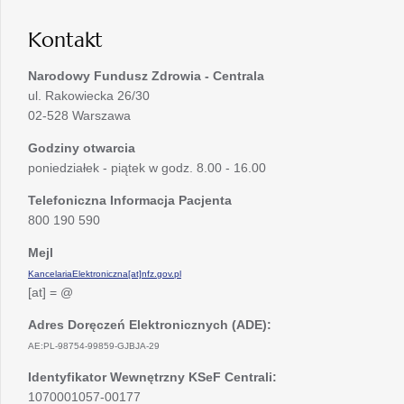
karcie
Kontakt
Narodowy Fundusz Zdrowia - Centrala
ul. Rakowiecka 26/30
02-528 Warszawa
Godziny otwarcia
poniedziałek - piątek w godz. 8.00 - 16.00
Telefoniczna Informacja Pacjenta
800 190 590
Mejl
KancelariaElektroniczna[at]nfz.gov.pl
[at] = @
Adres Doręczeń Elektronicznych (ADE):
AE:PL-98754-99859-GJBJA-29
Identyfikator Wewnętrzny KSeF Centrali:
1070001057-00177