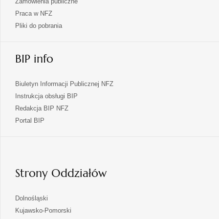
Zamówienia publiczne
Praca w NFZ
Pliki do pobrania
BIP info
Biuletyn Informacji Publicznej NFZ
Instrukcja obsługi BIP
Redakcja BIP NFZ
otwiera
Portal BIP
się
w
nowej
karcie
Strony Oddziałów
otwiera
Dolnośląski
się
otwiera
Kujawsko-Pomorski
w