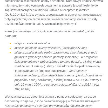
zamieszkania w kontekście osoby bezdomnej, Narodowy Fundusz Zdrowia
informuje, że właściwym postępowaniem w sprawie jest odniesienie do
zapisów rozporządzenia Ministra Zdrowia o receptach lekarskich
(Dz.U.2014.319 j.t.). W związku z powyższym, w danych sprawozdawczych
dotyczących miejsca zamieszkania świadczeniobiorcy, któremu zostały
udzielone świadczenia należy wskazać między innymi:
adres (nazwa miejscowości, ulica, numer domu, numer lokalu, jeżeli
nadano):
miejsca zamieszkania albo
miejsca pełnienia służby wojskowej, jeżeli dotyczy, albo
miejsca zamieszkania osoby uprawnionej albo siedziby urzędu
gminy lub gminnego ośrodka pomocy społecznej - w przypadku
świadczeniobiorcy, wobec którego wydano decyzję, o której mowa
w art. 54 ust. 1 ustawy
(ustawy o świadczeniach opieki zdrowotnej
finansowanych ze środków publicznych)
, albo siedziby
świadczeniodawcy, który udzielił świadczenia opieki zdrowotnej - w
przypadku osoby bezdomnej, o której mowa w art. 6 pkt 8 ustawy z
dnia 12 marca 2004 r. o pomocy społecznej (Dz. U. z 2013 r. poz.
182, ze zm.).
Wskazać należy, że zgodnie z ustawą o pomocy społecznej, za osobę
bezdomną uznaje się „
osobę niezamieszkującą w lokalu mieszkalnym w
rozumieniu przepisów o ochronie praw lokatorów i mieszkaniowym