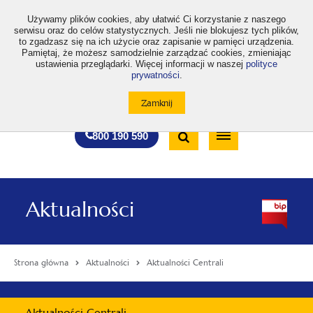
>
Używamy plików cookies, aby ułatwić Ci korzystanie z naszego
serwisu oraz do celów statystycznych. Jeśli nie blokujesz tych plików,
to zgadzasz się na ich użycie oraz zapisanie w pamięci urządzenia.
Pamiętaj, że możesz samodzielnie zarządzać cookies, zmieniając
ustawienia przeglądarki. Więcej informacji w naszej
polityce
prywatności
.
otwiera
otwiera
otwiera
otwiera
otwiera
otwiera
A
A+
A++
A
A
się
się
się
się
się
się
w
w
w
w
w
w
Standardowa
Średnia
Duża
nowej
nowej
nowej
nowej
nowej
nowej
Wyszukiwarka
karcie
karcie
karcie
karcie
karcie
karcie
wielkość
wielkość
wielkość
Bezpłatna
Otwórz
800 190 590
czcionki
czcionki
czcionki
infolinia
/
Zamknij
wyszukiwarkę
Aktualności
Strona główna
Aktualności
Aktualności Centrali
Menu
Aktualności Centrali