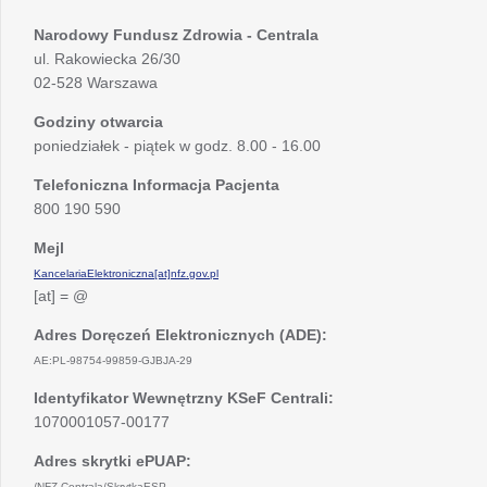
Narodowy Fundusz Zdrowia - Centrala
ul. Rakowiecka 26/30
02-528 Warszawa
Godziny otwarcia
poniedziałek - piątek w godz. 8.00 - 16.00
Telefoniczna Informacja Pacjenta
800 190 590
Mejl
KancelariaElektroniczna[at]nfz.gov.pl
[at] = @
Adres Doręczeń Elektronicznych (ADE):
AE:PL-98754-99859-GJBJA-29
Identyfikator Wewnętrzny KSeF Centrali:
1070001057-00177
Adres skrytki ePUAP:
/NFZ-Centrala/SkrytkaESP