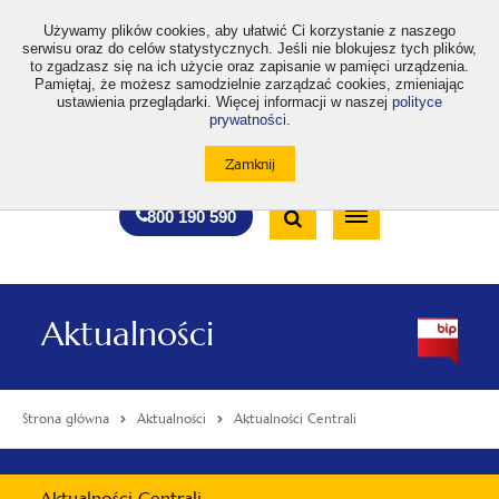
>
Używamy plików cookies, aby ułatwić Ci korzystanie z naszego
serwisu oraz do celów statystycznych. Jeśli nie blokujesz tych plików,
to zgadzasz się na ich użycie oraz zapisanie w pamięci urządzenia.
Pamiętaj, że możesz samodzielnie zarządzać cookies, zmieniając
ustawienia przeglądarki. Więcej informacji w naszej
polityce
prywatności
.
otwiera
otwiera
otwiera
otwiera
otwiera
otwiera
A
A+
A++
A
A
się
się
się
się
się
się
w
w
w
w
w
w
Standardowa
Średnia
Duża
nowej
nowej
nowej
nowej
nowej
nowej
Wyszukiwarka
karcie
karcie
karcie
karcie
karcie
karcie
wielkość
wielkość
wielkość
Bezpłatna
Otwórz
800 190 590
czcionki
czcionki
czcionki
infolinia
/
Zamknij
wyszukiwarkę
Aktualności
Strona główna
Aktualności
Aktualności Centrali
Menu
Aktualności Centrali