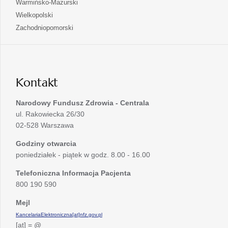
otwiera
Warmińsko-Mazurski
karcie
nowej
w
się
otwiera
Wielkopolski
karcie
nowej
w
się
otwiera
Zachodniopomorski
karcie
nowej
w
się
karcie
nowej
w
karcie
nowej
karcie
Kontakt
Narodowy Fundusz Zdrowia - Centrala
ul. Rakowiecka 26/30
02-528 Warszawa
Godziny otwarcia
poniedziałek - piątek w godz. 8.00 - 16.00
Telefoniczna Informacja Pacjenta
800 190 590
Mejl
KancelariaElektroniczna[at]nfz.gov.pl
[at] = @