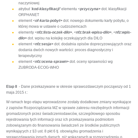
naczyniowej
atrybut ‘
kod-klasyfikacji’
elementu <
przyczyna>
dot. klasyfikacji
ORPHANET
element <
of-karta-pobyt>
dot. nowego dokumentu karty pobytu, o
której mowa w ustawie o cudzoziemcach
elementy <
nfz:lista-oczek-dilo>
, <
nfz:brak-wpisu-dilo>
, <
nfz:wpis-
dilo>
dot. wpisu na kolejkę oczekujących dla DILO
element <
nfz:sesja>
dot. dodatnia opisów doprecyzowujących oraz
dodania dwóch nowych wartości: proces diagnostyczny i
terapeutyczny
element <
nfz:ocena-sprawn>
dot. oceny sprawności wg
ZUBRODA-ECOG-WHO
Etap II
- Dane przekazywane w okresie sprawozdawczym począwszy od 1
maja 2015 r.:
W ramach tego etapu wprowadzone zostały dodatkowe zmiany wynikające
z zapisów Rozporządzania MZ w sprawie zakresu niezbędnych informacji
gromadzonych przez świadczeniodawców, szczegółowego sposobu
rejestrowania tych informacji oraz ich przekazywania podmiotom
zobowiązanym do finansowania świadczeń ze środków publicznych
wynikających z §3 ust. 8 pkt 6 tj. obowiązku gromadzenia i
sprawozdawania innych danych, niż wskazanych w rozporządzeniu o