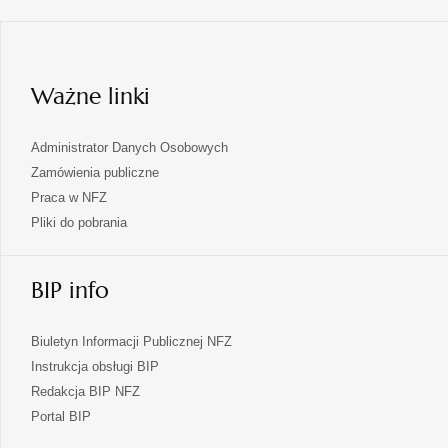
karcie
w
nowej
karcie
Ważne linki
Administrator Danych Osobowych
Zamówienia publiczne
Praca w NFZ
Pliki do pobrania
BIP info
Biuletyn Informacji Publicznej NFZ
Instrukcja obsługi BIP
Redakcja BIP NFZ
otwiera
Portal BIP
się