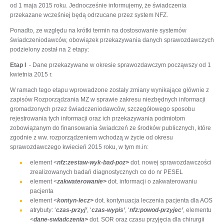
od 1 maja 2015 roku. Jednocześnie informujemy, że świadczenia
przekazane wcześniej będą odrzucane przez system NFZ.
Ponadto, ze względu na krótki termin na dostosowanie systemów
świadczeniodawców, obowiązek przekazywania danych sprawozdawczych
podzielony został na 2 etapy:
Etap I
- Dane przekazywane w okresie sprawozdawczym począwszy od 1
kwietnia 2015 r.
W ramach tego etapu wprowadzone zostały zmiany wynikające głównie z
zapisów Rozporządzania MZ w sprawie zakresu niezbędnych informacji
gromadzonych przez świadczeniodawców, szczegółowego sposobu
rejestrowania tych informacji oraz ich przekazywania podmiotom
zobowiązanym do finansowania świadczeń ze środków publicznych, które
zgodnie z ww. rozporządzeniem wchodzą w życie od okresu
sprawozdawczego kwiecień 2015 roku, w tym m.in:
element <
nfz:zestaw-wyk-bad-poz>
dot. nowej sprawozdawczości
zrealizowanych badań diagnostycznych co do nr PESEL
element <
zakwaterowanie>
dot. informacji o zakwaterowaniu
pacjenta
element <
kontyn-lecz>
dot. kontynuacja leczenia pacjenta dla AOS
atrybuty: ‘
czas-przyj’
, ‘
czas-wypis’
, ‘
nfz:powod-przyjec’
, elementu
<
dane-swiadczenia>
dot. SOR oraz czasu przyjęcia dla chirurgii