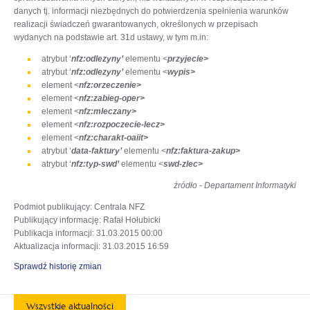
danych tj. informacji niezbędnych do potwierdzenia spełnienia warunków
realizacji świadczeń gwarantowanych, określonych w przepisach
wydanych na podstawie art. 31d ustawy, w tym m.in:
atrybut ‘
nfz:odlezyny’
elementu <
przyjecie>
atrybut ‘
nfz:odlezyny’
elementu <
wypis>
element <
nfz:orzeczenie>
element <
nfz:zabieg-oper>
element <
nfz:mleczany>
element <
nfz:rozpoczecie-lecz>
element <
nfz:charakt-oaiit>
atrybut ‘
data-faktury’
elementu <
nfz:faktura-zakup>
atrybut ‘
nfz:typ-swd’
elementu <
swd-zlec>
źródło - Departament Informatyki
Podmiot publikujący
: Centrala NFZ
Publikujący informację
: Rafał Hołubicki
Publikacja informacji
: 31.03.2015 00:00
Aktualizacja informacji
: 31.03.2015 16:59
Sprawdź historię zmian
Wszystkie aktualności