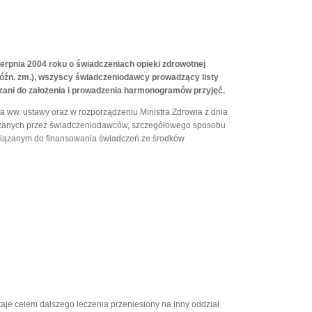
ierpnia 2004 roku o świadczeniach opieki zdrowotnej
 późn. zm.), wszyscy świadczeniodawcy prowadzący listy
zani do założenia i prowadzenia harmonogramów przyjęć.
 ww. ustawy oraz w rozporządzeniu Ministra Zdrowia z dnia
arzanych przez świadczeniodawców, szczegółowego sposobu
owiązanym do finansowania świadczeń ze środków
aje celem dalszego leczenia przeniesiony na inny oddział