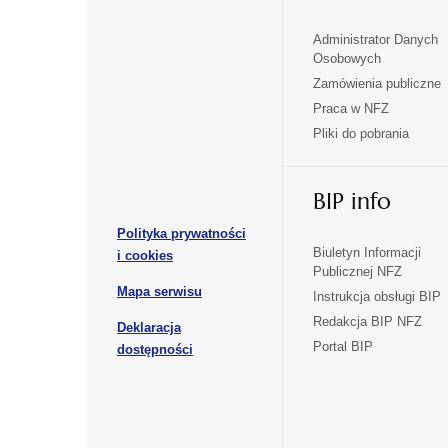
Administrator Danych
otwiera
otwiera
Osobowych
się
się
Zamówienia publiczne
w
w
Praca w NFZ
otwiera
otwiera
nowej
nowej
Pliki do pobrania
się
się
karcie
karcie
w
w
otwiera
nowej
nowej
BIP info
się
karcie
karcie
w
Polityka prywatności
nowej
otwiera
Biuletyn Informacji
i cookies
karcie
Publicznej NFZ
się
otwiera
Mapa serwisu
w
Instrukcja obsługi BIP
się
nowej
Redakcja BIP NFZ
Deklaracja
w
karcie
otwiera
Portal BIP
otwiera
nowej
dostępności
się
karcie
się
w
w
nowej
nowej
karcie
karcie