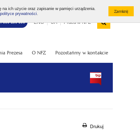
ę na ich użycie oraz zapisanie w pamięci urządzenia.
polityce prywatności
.
Wyszukiw
Top
Otwórz
ENG
UA
Praca w NFZ
7: 800 190 590
/
menu
Zamknij
wyszukiwarkę
ia Prezesa
O NFZ
Pozostańmy w kontakcie
Drukuj