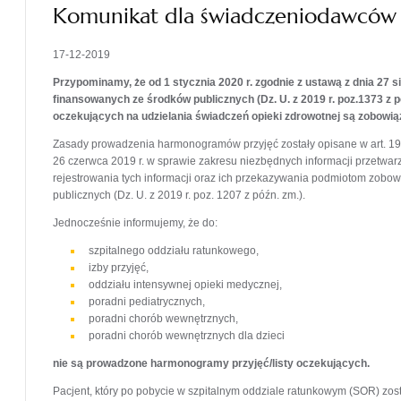
Komunikat dla świadczeniodawców
17-12-2019
Przypominamy, że od 1 stycznia 2020 r. zgodnie z ustawą z dnia
27 s
finansowanych ze środków publicznych (Dz. U. z 2019 r. poz.1373 z
oczekujących na udzielania świadczeń opieki zdrowotnej są zobowią
Zasady prowadzenia harmonogramów przyjęć zostały opisane w art. 19a
26 czerwca 2019 r. w sprawie zakresu niezbędnych informacji przetw
rejestrowania tych informacji oraz ich przekazywania podmiotom zob
publicznych (Dz. U. z 2019 r. poz. 1207 z późn. zm.).
Jednocześnie informujemy, że do:
szpitalnego oddziału ratunkowego,
izby przyjęć,
oddziału intensywnej opieki medycznej,
poradni pediatrycznych,
poradni chorób wewnętrznych,
poradni chorób wewnętrznych dla dzieci
nie są prowadzone harmonogramy przyjęć/listy oczekujących.
Pacjent, który po pobycie w szpitalnym oddziale ratunkowym (SOR) zost