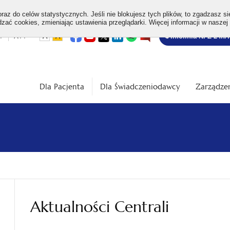
az do celów statystycznych. Jeśli nie blokujesz tych plików, to zgadzasz si
ać cookies, zmieniając ustawienia przeglądarki. Więcej informacji w naszej
Bezpłatna
otwiera
otwiera
otwiera
otwiera
otwiera
otwiera
+
A++
A
A
Infolinia NFZ 24h/
się
się
się
się
się
się
w
w
w
w
w
w
infolinia
dardowa
Średnia
Duża
nowej
nowej
nowej
nowej
nowej
nowej
karcie
karcie
karcie
karcie
karcie
karcie
ość
wielkość
wielkość
ki
czcionki
czcionki
Dla Pacjenta
Dla Świadczeniodawcy
Zarządzen
Aktualności Centrali