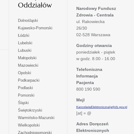
Oddziałów
Narodowy Fundusz
Zdrowia - Centrala
otwiera
Dolnośląski
ul. Rakowiecka
się
otwiera
Kujawsko-Pomorski
26/30
w
się
02-528 Warszawa
otwiera
Łódzki
nowej
w
się
otwiera
Lubelski
karcie
nowej
Godziny otwarcia
w
się
otwiera
Lubuski
karcie
poniedziałek - piątek
nowej
w
się
otwiera
Małopolski
karcie
w godz. 8.00 - 16.00
nowej
w
się
otwiera
Mazowiecki
karcie
nowej
w
Telefoniczna
się
otwiera
Opolski
karcie
nowej
Informacja
w
się
otwiera
Podkarpacki
karcie
nowej
Pacjenta
w
się
otwiera
Podlaski
karcie
800 190 590
nowej
w
się
otwiera
Pomorski
karcie
nowej
w
Mejl
się
otwiera
Śląski
karcie
nowej
w
KancelariaElektroniczna[at]nfz.gov.pl
się
otwiera
Świętokrzyski
karcie
nowej
[at] = @
w
się
otwiera
Warmińsko-Mazurski
karcie
nowej
w
się
Adres Doręczeń
otwiera
Wielkopolski
karcie
nowej
w
Elektronicznych
się
otwiera
Zachodniopomorski
karcie