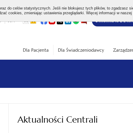
az do celów statystycznych. Jeśli nie blokujesz tych plików, to zgadzasz si
ać cookies, zmieniając ustawienia przeglądarki. Więcej informacji w naszej
Bezpłatna
otwiera
otwiera
otwiera
otwiera
otwiera
otwiera
+
A++
A
A
Infolinia NFZ 24h/
się
się
się
się
się
się
w
w
w
w
w
w
infolinia
dardowa
Średnia
Duża
nowej
nowej
nowej
nowej
nowej
nowej
karcie
karcie
karcie
karcie
karcie
karcie
ość
wielkość
wielkość
ki
czcionki
czcionki
Dla Pacjenta
Dla Świadczeniodawcy
Zarządzen
Aktualności Centrali