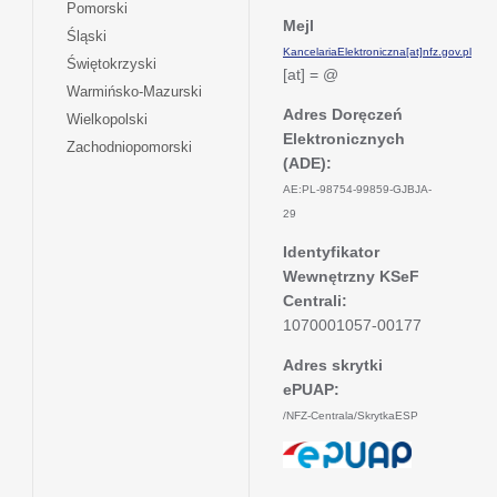
się
otwiera
Pomorski
karcie
nowej
w
Mejl
się
otwiera
Śląski
karcie
nowej
w
KancelariaElektroniczna[at]nfz.gov.pl
się
otwiera
Świętokrzyski
karcie
nowej
[at] = @
w
się
otwiera
Warmińsko-Mazurski
karcie
nowej
w
się
Adres Doręczeń
otwiera
Wielkopolski
karcie
nowej
w
Elektronicznych
się
otwiera
Zachodniopomorski
karcie
nowej
w
(ADE):
się
karcie
nowej
w
AE:PL-98754-99859-GJBJA-
karcie
nowej
29
karcie
Identyfikator
Wewnętrzny KSeF
Centrali:
1070001057-00177
Adres skrytki
ePUAP:
/NFZ-Centrala/SkrytkaESP
otwiera
się