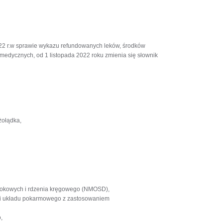
022 r.w sprawie wykazu refundowanych leków, środków
dycznych, od 1 listopada 2022 roku zmienia się słownik
żołądka,
rokowych i rdzenia kręgowego (NMOSD),
i układu pokarmowego z zastosowaniem
,