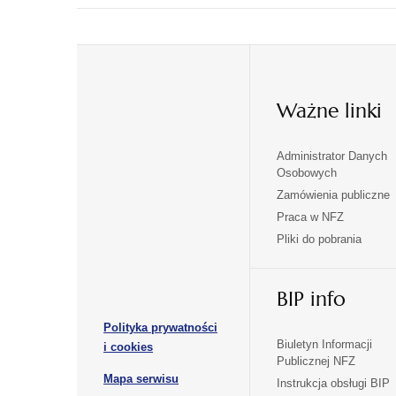
Ważne linki
Administrator Danych
otwiera
otwiera
Osobowych
się
się
Zamówienia publiczne
w
w
Praca w NFZ
otwiera
otwiera
nowej
nowej
Pliki do pobrania
się
się
karcie
karcie
w
w
otwiera
nowej
nowej
BIP info
się
karcie
karcie
w
Polityka prywatności
nowej
otwiera
Biuletyn Informacji
i cookies
karcie
Publicznej NFZ
się
otwiera
Mapa serwisu
w
Instrukcja obsługi BIP
się