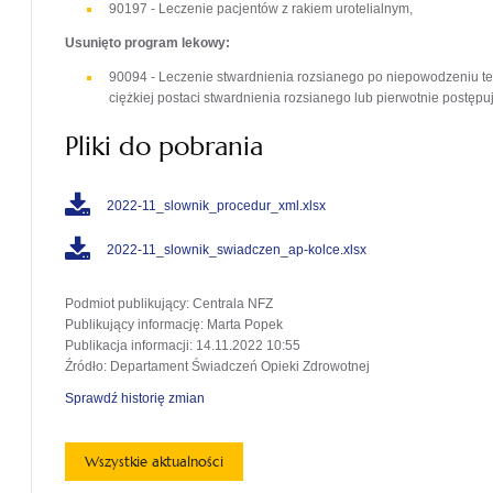
90197 - Leczenie pacjentów z rakiem urotelialnym,
Usunięto program lekowy:
90094 - Leczenie stwardnienia rozsianego po niepowodzeniu tera
ciężkiej postaci stwardnienia rozsianego lub pierwotnie postępu
Pliki do pobrania
2022-11_slownik_procedur_xml.xlsx
2022-11_slownik_swiadczen_ap-kolce.xlsx
Podmiot publikujący
: Centrala NFZ
Publikujący informację
: Marta Popek
Publikacja informacji
: 14.11.2022 10:55
Źródło
: Departament Świadczeń Opieki Zdrowotnej
Sprawdź historię zmian
Wszystkie aktualności