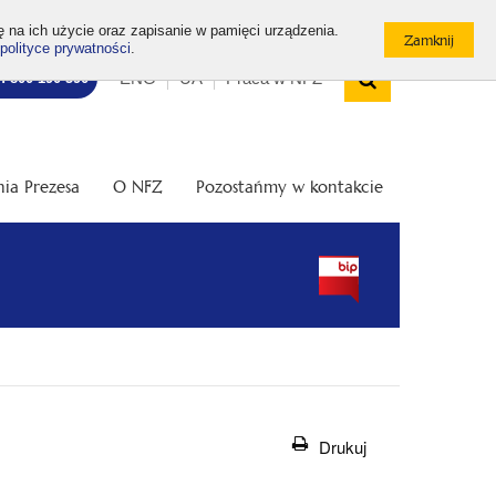
ę na ich użycie oraz zapisanie w pamięci urządzenia.
polityce prywatności
.
Wyszukiw
Top
Otwórz
ENG
UA
Praca w NFZ
7: 800 190 590
/
menu
Zamknij
wyszukiwarkę
ia Prezesa
O NFZ
Pozostańmy w kontakcie
Drukuj