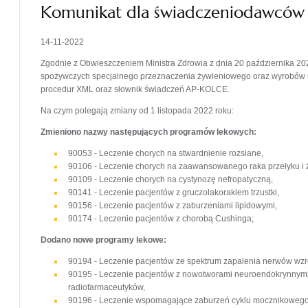
Komunikat dla świadczeniodawców
14-11-2022
Zgodnie z Obwieszczeniem Ministra Zdrowia z dnia 20 października 2
spożywczych specjalnego przeznaczenia żywieniowego oraz wyrobów me
procedur XML oraz słownik świadczeń AP-KOLCE.
Na czym polegają zmiany od 1 listopada 2022 roku:
Zmieniono nazwy następujących programów lekowych:
90053 - Leczenie chorych na stwardnienie rozsiane,
90106 - Leczenie chorych na zaawansowanego raka przełyku i 
90109 - Leczenie chorych na cystynozę nefropatyczną,
90141 - Leczenie pacjentów z gruczolakorakiem trzustki,
90156 - Leczenie pacjentów z zaburzeniami lipidowymi,
90174 - Leczenie pacjentów z chorobą Cushinga;
Dodano nowe programy lekowe:
90194 - Leczenie pacjentów ze spektrum zapalenia nerwów wz
90195 - Leczenie pacjentów z nowotworami neuroendokrynnym
radiofarmaceutyków,
90196 - Leczenie wspomagające zaburzeń cyklu mocznikowego