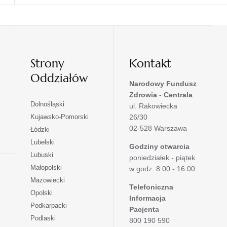
Strony
Kontakt
Oddziałów
Narodowy Fundusz
Zdrowia - Centrala
otwiera
Dolnośląski
ul. Rakowiecka
się
otwiera
Kujawsko-Pomorski
26/30
w
się
02-528 Warszawa
otwiera
Łódzki
nowej
w
się
otwiera
Lubelski
karcie
nowej
Godziny otwarcia
w
się
otwiera
Lubuski
karcie
poniedziałek - piątek
nowej
w
się
otwiera
Małopolski
karcie
w godz. 8.00 - 16.00
nowej
w
się
otwiera
Mazowiecki
karcie
nowej
w
Telefoniczna
się
otwiera
Opolski
karcie
nowej
Informacja
w
się
otwiera
Podkarpacki
karcie
nowej
Pacjenta
w
się
otwiera
Podlaski
karcie
800 190 590
nowej
w