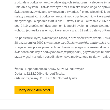
z udziałem podwykonawców udzielających świadczeń na zlecenie świ
Działania Systemu, zatwierdzonym przez ministra właściwego do spraw
świadczeń przewidziano wykonywanie świadczeń przez więcej niż jed
należy zauważyć, iż podwykonawcami mogą być te podmioty, które posi
medycznego - a zgodnie z art. 3 pkt 1 ustawy z dnia 8 września 2006 r.
poz. 1410, z późn. zm),dysponentem jednostki systemu ratownictwa med
wchodzi jednostka systemu, o której mowa w art. 32 ust. 1 ustawy o 
Na podstawie wyżej określonych zasad, z przepisów zarządzenia Nr 53
28 października 2009 r.
w sprawie określenia warunków zawierania i r
z regulacjami prawa powszechnie obowiązującego w zakresie ratownict
świadczeniodawcy z podwykonawcą w przypadku, gdy w danym rejonie
przez więcej niż jeden zespół ratownictwa medycznego (w danym zakre
źródło - Departament do Spraw Służb Mundurowych
Dodany: 22.12.2009 r. Norbert Tyszka
Ostatnio zapisany: 11.01.2010 r. Norbert Tyszka
Wszystkie aktualności