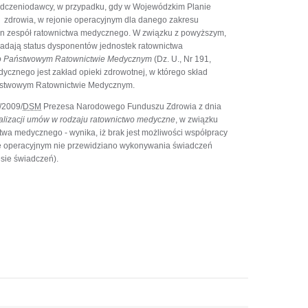
adczeniodawcy, w przypadku, gdy w Wojewódzkim Planie
 zdrowia, w rejonie operacyjnym dla danego zakresu
en zespół ratownictwa medycznego. W związku z powyższym,
adają status dysponentów jednostek ratownictwa
o Państwowym Ratownictwie Medycznym
(Dz. U., Nr 191,
ycznego jest zakład opieki zdrowotnej, w którego skład
Państwowym Ratownictwie Medycznym.
/2009/
DSM
Prezesa Narodowego Funduszu Zdrowia z dnia
ealizacji umów w rodzaju ratownictwo medyczne
, w związku
wa medycznego - wynika, iż brak jest możliwości współpracy
 operacyjnym nie przewidziano wykonywania świadczeń
sie świadczeń).