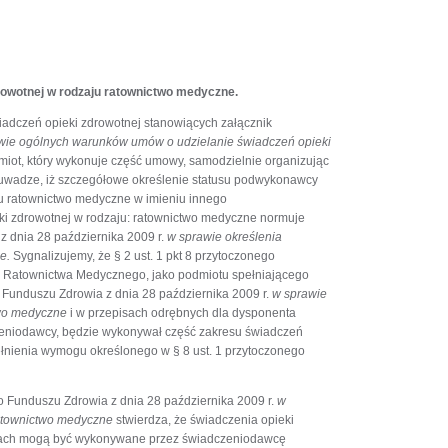
owotnej w rodzaju ratownictwo medyczne.
adczeń opieki zdrowotnej stanowiących załącznik
wie ogólnych warunków umów o udzielanie świadczeń opieki
dmiot, który wykonuje część umowy, samodzielnie organizując
uwadze, iż szczegółowe określenie statusu podwykonawcy
ju ratownictwo medyczne w imieniu innego
eki zdrowotnej w rodzaju: ratownictwo medyczne normuje
dnia 28 października 2009 r.
w sprawie określenia
ne.
Sygnalizujemy, że § 2 ust. 1 pkt 8 przytoczonego
 Ratownictwa Medycznego, jako podmiotu spełniającego
unduszu Zdrowia z dnia 28 października 2009 r.
w sprawie
two medyczne
i w przepisach odrębnych dla dysponenta
zeniodawcy, będzie wykonywał część zakresu świadczeń
ienia wymogu określonego w § 8 ust. 1 przytoczonego
Funduszu Zdrowia z dnia 28 października 2009 r.
w
ratownictwo medyczne
stwierdza, że świadczenia opieki
esach mogą być wykonywane przez świadczeniodawcę