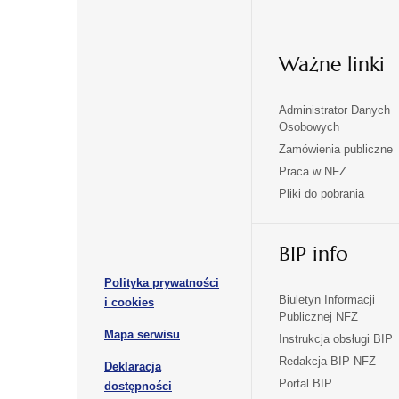
Ważne linki
Administrator Danych
otwiera
otwiera
Osobowych
się
się
Zamówienia publiczne
w
w
Praca w NFZ
otwiera
otwiera
nowej
nowej
Pliki do pobrania
się
się
karcie
karcie
w
w
otwiera
nowej
nowej
BIP info
się
karcie
karcie
w
Polityka prywatności
nowej
otwiera
Biuletyn Informacji
i cookies
karcie
Publicznej NFZ
się
otwiera
Mapa serwisu
w
Instrukcja obsługi BIP
się
nowej
Redakcja BIP NFZ
Deklaracja
w
karcie
otwiera
Portal BIP
otwiera
nowej
dostępności