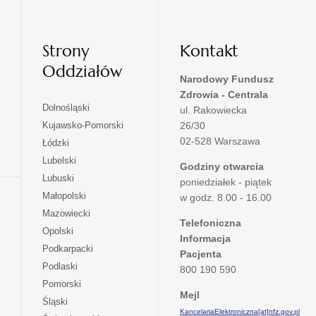
Strony
Kontakt
Oddziałów
Narodowy Fundusz
Zdrowia - Centrala
otwiera
Dolnośląski
ul. Rakowiecka
się
otwiera
Kujawsko-Pomorski
26/30
w
się
02-528 Warszawa
otwiera
Łódzki
nowej
w
się
otwiera
Lubelski
karcie
nowej
Godziny otwarcia
w
się
otwiera
Lubuski
karcie
poniedziałek - piątek
nowej
w
się
otwiera
Małopolski
karcie
w godz. 8.00 - 16.00
nowej
w
się
otwiera
Mazowiecki
karcie
nowej
w
Telefoniczna
się
otwiera
Opolski
karcie
nowej
Informacja
w
się
otwiera
Podkarpacki
karcie
nowej
Pacjenta
w
się
otwiera
Podlaski
karcie
800 190 590
nowej
w
się
otwiera
Pomorski
karcie
nowej
w
Mejl
się
otwiera
Śląski
karcie
nowej
w
KancelariaElektroniczna[at]nfz.gov.pl
się