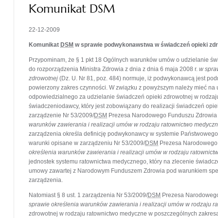
Komunikat DSM
22-12-2009
Komunikat
DSM
w sprawie podwykonawstwa w świadczeń opieki zdr
Przypominam, że § 1 pkt 18 Ogólnych warunków umów o udzielanie świ
do rozporządzenia Ministra Zdrowia z dnia z dnia 6 maja 2008 r.
w spra
zdrowotnej
(Dz. U. Nr 81, poz. 484) normuje, iż podwykonawcą jest po
powierzony zakres czynności. W związku z powyższym należy mieć na 
odpowiedzialnego za udzielanie świadczeń opieki zdrowotnej w rodza
świadczeniodawcy, który jest zobowiązany do realizacji świadczeń opi
zarządzenie Nr 53/2009/
DSM
Prezesa Narodowego Funduszu Zdrowia z 
warunków zawierania i realizacji umów w rodzaju ratownictwo medycz
zarządzenia określa definicję podwykonawcy w systemie Państwowego
warunki opisane w zarządzeniu Nr 53/2009/
DSM
Prezesa Narodowego F
określenia warunków zawierania i realizacji umów w rodzaju ratownic
jednostek systemu ratownictwa medycznego, który na zlecenie świadc
umowy zawartej z Narodowym Funduszem Zdrowia pod warunkiem spełn
zarządzenia.
Natomiast § 8 ust. 1 zarządzenia Nr 53/2009/
DSM
Prezesa Narodowego 
sprawie określenia warunków zawierania i realizacji umów w rodzaju 
zdrowotnej w rodzaju ratownictwo medyczne w poszczególnych zakr