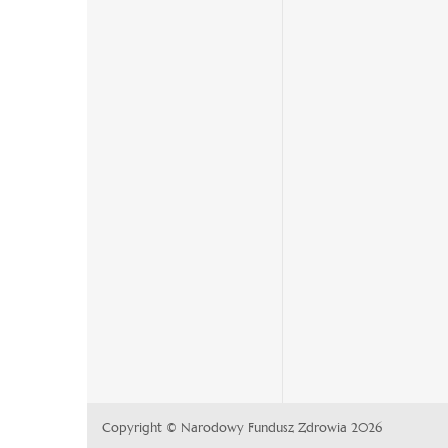
się
karcie
się
w
w
nowej
nowej
karcie
karcie
Copyright © Narodowy Fundusz Zdrowia 2026