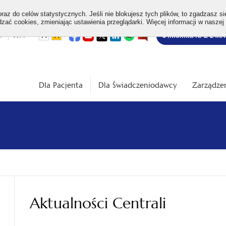
az do celów statystycznych. Jeśli nie blokujesz tych plików, to zgadzasz si
ać cookies, zmieniając ustawienia przeglądarki. Więcej informacji w naszej
Bezpłatna
otwiera
otwiera
otwiera
otwiera
otwiera
otwiera
+
A++
A
A
Infolinia NFZ 24h/
się
się
się
się
się
się
w
w
w
w
w
w
infolinia
dardowa
Średnia
Duża
nowej
nowej
nowej
nowej
nowej
nowej
karcie
karcie
karcie
karcie
karcie
karcie
ość
wielkość
wielkość
ki
czcionki
czcionki
Dla Pacjenta
Dla Świadczeniodawcy
Zarządzen
Aktualności Centrali