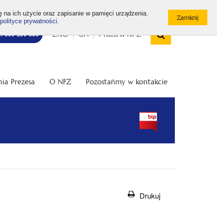
ę na ich użycie oraz zapisanie w pamięci urządzenia.
polityce prywatności
.
Wyszukiw
Top
Otwórz
ENG
UA
Praca w NFZ
7: 800 190 590
/
menu
Zamknij
wyszukiwarkę
ia Prezesa
O NFZ
Pozostańmy w kontakcie
Drukuj