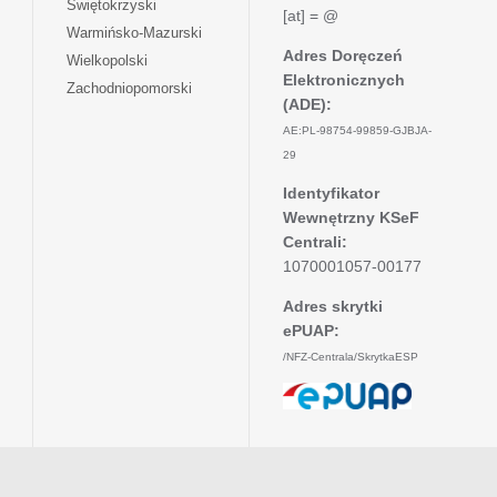
otwiera
Świętokrzyski
karcie
nowej
[at] = @
w
się
otwiera
Warmińsko-Mazurski
karcie
nowej
w
się
Adres Doręczeń
otwiera
Wielkopolski
karcie
nowej
w
Elektronicznych
się
otwiera
Zachodniopomorski
karcie
nowej
w
(ADE):
się
karcie
nowej
w
AE:PL-98754-99859-GJBJA-
karcie
nowej
29
karcie
Identyfikator
Wewnętrzny KSeF
Centrali:
1070001057-00177
Adres skrytki
ePUAP:
/NFZ-Centrala/SkrytkaESP
otwiera
się
w
nowej
karcie