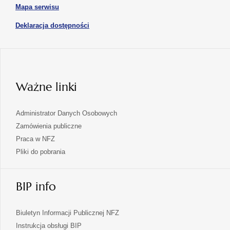
karcie
otwiera
Mapa serwisu
w
się
nowej
otwiera
Deklaracja dostępności
w
karcie
się
nowej
karcie
w
nowej
karcie
Ważne linki
Administrator Danych Osobowych
Zamówienia publiczne
Praca w NFZ
Pliki do pobrania
BIP info
Biuletyn Informacji Publicznej NFZ
Instrukcja obsługi BIP