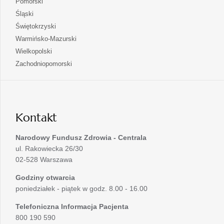
otwiera
Pomorski
karcie
nowej
w
się
otwiera
Śląski
karcie
nowej
w
się
otwiera
Świętokrzyski
karcie
nowej
w
się
otwiera
Warmińsko-Mazurski
karcie
nowej
w
się
otwiera
Wielkopolski
karcie
nowej
w
się
otwiera
Zachodniopomorski
karcie
nowej
w
się
karcie
nowej
w
karcie
nowej
karcie
Kontakt
Narodowy Fundusz Zdrowia - Centrala
ul. Rakowiecka 26/30
02-528 Warszawa
Godziny otwarcia
poniedziałek - piątek w godz. 8.00 - 16.00
Telefoniczna Informacja Pacjenta
800 190 590