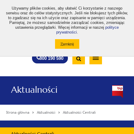
>
Używamy plików cookies, aby ułatwić Ci korzystanie z naszego
serwisu oraz do celów statystycznych. Jeśli nie blokujesz tych plików,
to zgadzasz się na ich użycie oraz zapisanie w pamięci urządzenia.
Pamiętaj, że możesz samodzielnie zarządzać cookies, zmieniając
ustawienia przeglądarki. Więcej informacji w naszej
polityce
prywatności
.
otwiera
otwiera
otwiera
otwiera
otwiera
otwiera
A
A+
A++
A
A
się
się
się
się
się
się
w
w
w
w
w
w
Standardowa
Średnia
Duża
nowej
nowej
nowej
nowej
nowej
nowej
Wyszukiwarka
karcie
karcie
karcie
karcie
karcie
karcie
wielkość
wielkość
wielkość
Bezpłatna
Otwórz
800 190 590
czcionki
czcionki
czcionki
infolinia
/
Zamknij
wyszukiwarkę
Aktualności
Strona główna
Aktualności
Aktualności Centrali
Menu
Aktualności Centrali