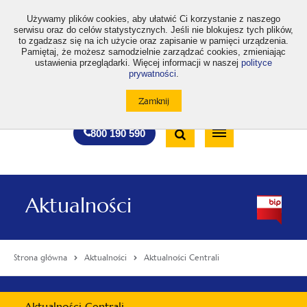
>
Używamy plików cookies, aby ułatwić Ci korzystanie z naszego
serwisu oraz do celów statystycznych. Jeśli nie blokujesz tych plików,
to zgadzasz się na ich użycie oraz zapisanie w pamięci urządzenia.
Pamiętaj, że możesz samodzielnie zarządzać cookies, zmieniając
ustawienia przeglądarki. Więcej informacji w naszej
polityce
prywatności
.
otwiera
otwiera
otwiera
otwiera
otwiera
otwiera
A
A+
A++
A
A
się
się
się
się
się
się
w
w
w
w
w
w
Standardowa
Średnia
Duża
nowej
nowej
nowej
nowej
nowej
nowej
Wyszukiwarka
karcie
karcie
karcie
karcie
karcie
karcie
wielkość
wielkość
wielkość
Bezpłatna
Otwórz
800 190 590
czcionki
czcionki
czcionki
infolinia
/
Zamknij
wyszukiwarkę
Aktualności
Strona główna
Aktualności
Aktualności Centrali
Menu
Aktualności Centrali