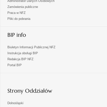
Administrator Danych Osobowych
Zamówienia publiczne
Praca w NFZ
Pliki do pobrania
BIP info
Biuletyn Informacji Publicznej NFZ
Instrukcja obsługi BIP
Redakcja BIP NFZ
otwiera
Portal BIP
się
w
nowej
karcie
Strony Oddziałów
otwiera
Dolnośląski