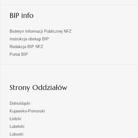
BIP info
Biuletyn Informacji Publicznej NFZ
Instrukcja obsługi BIP
Redakcja BIP NFZ
otwiera
Portal BIP
się
w
nowej
karcie
Strony Oddziałów
otwiera
Dolnośląski
się
otwiera
Kujawsko-Pomorski
w
się
otwiera
Łódzki
nowej
w
się
otwiera
Lubelski
karcie
nowej
w
się
otwiera
Lubuski
karcie
nowej
w