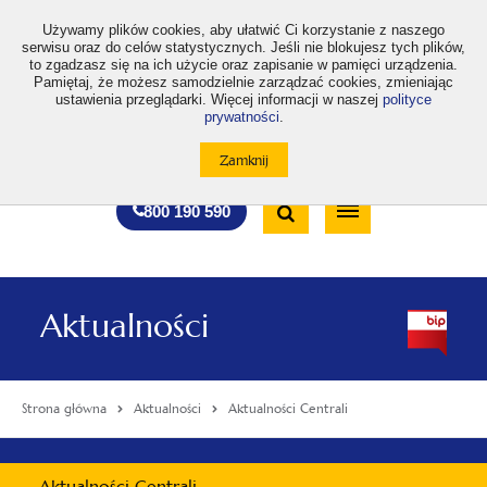
>
Używamy plików cookies, aby ułatwić Ci korzystanie z naszego
serwisu oraz do celów statystycznych. Jeśli nie blokujesz tych plików,
to zgadzasz się na ich użycie oraz zapisanie w pamięci urządzenia.
Pamiętaj, że możesz samodzielnie zarządzać cookies, zmieniając
ustawienia przeglądarki. Więcej informacji w naszej
polityce
prywatności
.
otwiera
otwiera
otwiera
otwiera
otwiera
otwiera
A
A+
A++
A
A
się
się
się
się
się
się
w
w
w
w
w
w
Standardowa
Średnia
Duża
nowej
nowej
nowej
nowej
nowej
nowej
Wyszukiwarka
karcie
karcie
karcie
karcie
karcie
karcie
wielkość
wielkość
wielkość
Bezpłatna
Otwórz
800 190 590
czcionki
czcionki
czcionki
infolinia
/
Zamknij
wyszukiwarkę
Aktualności
Strona główna
Aktualności
Aktualności Centrali
Menu
Aktualności Centrali