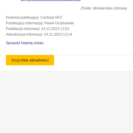
się
Źródło: Ministerstwo Zdrowia
w
nowej
Podmiot publikujący
: Centrala NFZ
karcie
Publikujący informację
: Paweł Grzybowski
Publikacja informacji
: 24.11.2023 13:01
Aktualizacja informacji
: 24.11.2023 13:14
Sprawdź historię zmian
Wszystkie aktualności
otwiera
otwiera
się
się
w
w
otwiera
otwiera
nowej
nowej