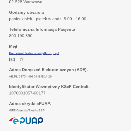
02-528 Warszawa
Godziny otwarcia
poniedziałek - piątek w godz. 8.00 - 16.00
Telefoniczna Informacja Pacjenta
800 190 590
Mejl
KancelariaElektroniczna[at]nfz.gov.pl
[at] = @
Adres Doręczeń Elektronicznych (ADE):
AE:PL-98754-99859-GJBJA-29
Identyfikator Wewnętrzny KSeF Centrali:
1070001057-00177
Adres skrytki ePUAP:
/NFZ-Centrala/SkrytkaESP
otwiera
się