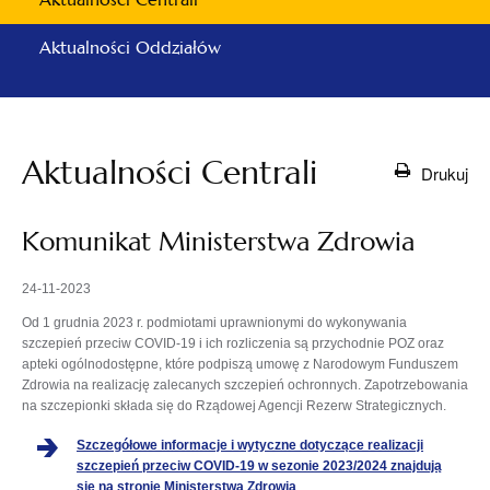
Aktualności Oddziałów
Aktualności Centrali
Drukuj
Komunikat Ministerstwa Zdrowia
24-11-2023
Od 1 grudnia 2023 r. podmiotami uprawnionymi do wykonywania
szczepień przeciw COVID-19 i ich rozliczenia są przychodnie POZ oraz
apteki ogólnodostępne, które podpiszą umowę z Narodowym Funduszem
Zdrowia na realizację zalecanych szczepień ochronnych. Zapotrzebowania
na szczepionki składa się do Rządowej Agencji Rezerw Strategicznych.
Szczegółowe informacje i wytyczne dotyczące realizacji
szczepień przeciw COVID-19 w sezonie 2023/2024 znajdują
otwiera
się na stronie Ministerstwa Zdrowia