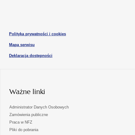
się
się
karcie
karcie
w
w
otwiera
nowej
nowej
się
karcie
karcie
w
otwiera
Polityka prywatności i cookies
nowej
się
karcie
otwiera
Mapa serwisu
w
się
nowej
otwiera
Deklaracja dostępności
w
karcie
się
nowej
karcie
w
nowej
karcie
Ważne linki
Administrator Danych Osobowych
Zamówienia publiczne
Praca w NFZ
Pliki do pobrania