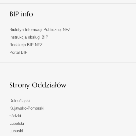
BIP info
Biuletyn Informacji Publicznej NFZ
Instrukcja obsługi BIP
Redakcja BIP NFZ
otwiera
Portal BIP
się
w
nowej
karcie
Strony Oddziałów
otwiera
Dolnośląski
się
otwiera
Kujawsko-Pomorski
w
się
otwiera
Łódzki
nowej
w
się
otwiera
Lubelski
karcie
nowej
w
się
otwiera
Lubuski
karcie
nowej
w