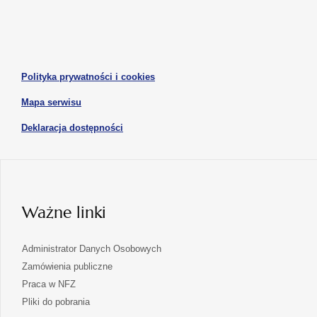
się
się
karcie
karcie
w
w
otwiera
nowej
nowej
się
karcie
karcie
w
otwiera
Polityka prywatności i cookies
nowej
się
karcie
otwiera
Mapa serwisu
w
się
nowej
otwiera
Deklaracja dostępności
w
karcie
się
nowej
karcie
w
nowej
karcie
Ważne linki
Administrator Danych Osobowych
Zamówienia publiczne
Praca w NFZ
Pliki do pobrania