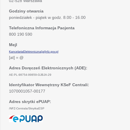
02-528 Warszawa
Godziny otwarcia
poniedziałek - piątek w godz. 8.00 - 16.00
Telefoniczna Informacja Pacjenta
800 190 590
Mejl
KancelariaElektroniczna[at]nfz.gov.pl
[at] = @
Adres Doręczeń Elektronicznych (ADE):
AE:PL-98754-99859-GJBJA-29
Identyfikator Wewnętrzny KSeF Centrali:
1070001057-00177
Adres skrytki ePUAP:
/NFZ-Centrala/SkrytkaESP
otwiera
się