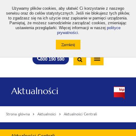
>
Używamy plików cookies, aby ułatwić Ci korzystanie z naszego
serwisu oraz do celów statystycznych. Jeśli nie blokujesz tych plików,
to zgadzasz się na ich użycie oraz zapisanie w pamięci urządzenia.
Pamiętaj, że możesz samodzielnie zarządzać cookies, zmieniając
ustawienia przeglądarki. Więcej informacji w naszej
polityce
prywatności
.
otwiera
otwiera
otwiera
otwiera
otwiera
otwiera
A
A+
A++
A
A
się
się
się
się
się
się
w
w
w
w
w
w
Standardowa
Średnia
Duża
nowej
nowej
nowej
nowej
nowej
nowej
Wyszukiwarka
karcie
karcie
karcie
karcie
karcie
karcie
wielkość
wielkość
wielkość
Bezpłatna
Otwórz
800 190 590
czcionki
czcionki
czcionki
infolinia
/
Zamknij
wyszukiwarkę
Aktualności
Strona główna
Aktualności
Aktualności Centrali
Menu
Aktualności Centrali