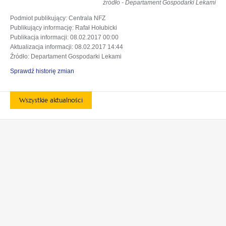
źródło - Departament Gospodarki Lekami
Podmiot publikujący
: Centrala NFZ
Publikujący informację
: Rafał Hołubicki
Publikacja informacji
: 08.02.2017 00:00
Aktualizacja informacji
: 08.02.2017 14:44
Źródło
: Departament Gospodarki Lekami
Sprawdź historię zmian
Wszystkie aktualności
otwiera
otwiera
się
się
w
w
otwiera
otwiera
nowej
nowej