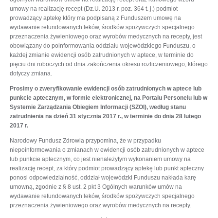
umowy na realizację recept (Dz.U. 2013 r. poz. 364 t. j.) podmiot
prowadzący aptekę który ma podpisaną z Funduszem umowę na
wydawanie refundowanych leków, środków spożywczych specjalnego
przeznaczenia żywieniowego oraz wyrobów medycznych na recepty, jest
obowiązany do poinformowania oddziału wojewódzkiego Funduszu, o
każdej zmianie ewidencji osób zatrudnionych w aptece, w terminie do
pięciu dni roboczych od dnia zakończenia okresu rozliczeniowego, którego
dotyczy zmiana.
Prosimy o zweryfikowanie ewidencji osób zatrudnionych w aptece lub
punkcie aptecznym, w formie elektronicznej, na Portalu Personelu lub w
Systemie Zarządzania Obiegiem Informacji (SZOI), według stanu
zatrudnienia na dzień 31 stycznia 2017 r., w terminie do dnia 28 lutego
2017 r.
Narodowy Fundusz Zdrowia przypomina, że w przypadku
niepoinformowania o zmianach w ewidencji osób zatrudnionych w aptece
lub punkcie aptecznym, co jest nienależytym wykonaniem umowy na
realizację recept, za który podmiot prowadzący aptekę lub punkt apteczny
ponosi odpowiedzialność, oddział wojewódzki Funduszu nakłada karę
umowną, zgodnie z § 8 ust. 2 pkt 3 Ogólnych warunków umów na
wydawanie refundowanych leków, środków spożywczych specjalnego
przeznaczenia żywieniowego oraz wyrobów medycznych na recepty.