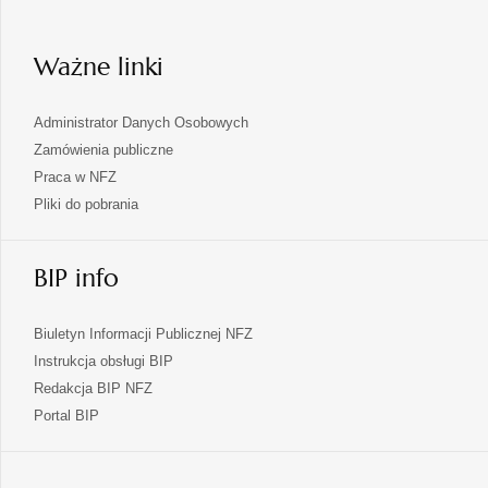
nowej
karcie
Ważne linki
Administrator Danych Osobowych
Zamówienia publiczne
Praca w NFZ
Pliki do pobrania
BIP info
Biuletyn Informacji Publicznej NFZ
Instrukcja obsługi BIP
Redakcja BIP NFZ
otwiera
Portal BIP
się
w
nowej