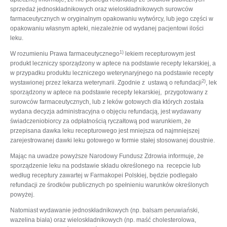
sprzedaż jednoskładnikowych oraz wieloskładnikowych surowców
farmaceutycznych w oryginalnym opakowaniu wytwórcy, lub jego części w
opakowaniu własnym apteki, niezależnie od wydanej pacjentowi ilości
leku.
1)
W rozumieniu Prawa farmaceutycznego
lekiem recepturowym jest
produkt leczniczy sporządzony w aptece na podstawie recepty lekarskiej, a
w przypadku produktu leczniczego weterynaryjnego na podstawie recepty
2)
wystawionej przez lekarza weterynarii. Zgodnie z ustawą o refundacji
, lek
sporządzony w aptece na podstawie recepty lekarskiej, przygotowany z
surowców farmaceutycznych, lub z leków gotowych dla których została
wydana decyzja administracyjna o objęciu refundacją, jest wydawany
świadczeniobiorcy za odpłatnością ryczałtową pod warunkiem, że
przepisana dawka leku recepturowego jest mniejsza od najmniejszej
zarejestrowanej dawki leku gotowego w formie stałej stosowanej doustnie.
Mając na uwadze powyższe Narodowy Fundusz Zdrowia informuje, że
sporządzenie leku na podstawie składu określonego na recepcie lub
według receptury zawartej w Farmakopei Polskiej, będzie podlegało
refundacji ze środków publicznych po spełnieniu warunków określonych
powyżej.
Natomiast wydawanie jednoskładnikowych (np. balsam peruwiański,
wazelina biała) oraz wieloskładnikowych (np. maść cholesterolowa,