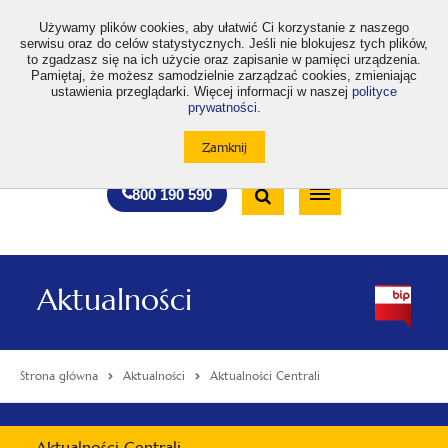
>
Używamy plików cookies, aby ułatwić Ci korzystanie z naszego
serwisu oraz do celów statystycznych. Jeśli nie blokujesz tych plików,
to zgadzasz się na ich użycie oraz zapisanie w pamięci urządzenia.
Pamiętaj, że możesz samodzielnie zarządzać cookies, zmieniając
ustawienia przeglądarki. Więcej informacji w naszej
polityce
prywatności
.
otwiera
otwiera
otwiera
otwiera
otwiera
otwiera
A
A+
A++
A
A
się
się
się
się
się
się
w
w
w
w
w
w
Standardowa
Średnia
Duża
nowej
nowej
nowej
nowej
nowej
nowej
Wyszukiwarka
karcie
karcie
karcie
karcie
karcie
karcie
wielkość
wielkość
wielkość
Bezpłatna
Otwórz
800 190 590
czcionki
czcionki
czcionki
infolinia
/
Zamknij
wyszukiwarkę
Aktualności
Strona główna
Aktualności
Aktualności Centrali
Menu
Aktualności Centrali