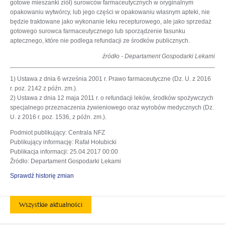
gotowe mieszanki ziół) surowców farmaceutycznych w oryginalnym
opakowaniu wytwórcy, lub jego części w opakowaniu własnym apteki, nie
będzie traktowane jako wykonanie leku recepturowego, ale jako sprzedaż
gotowego surowca farmaceutycznego lub sporządzenie fasunku
aptecznego, które nie podlega refundacji ze środków publicznych.
źródło - Departament Gospodarki Lekami
1) Ustawa z dnia 6 września 2001 r. Prawo farmaceutyczne (Dz. U. z 2016
r. poz. 2142 z późn. zm.).
2) Ustawa z dnia 12 maja 2011 r. o refundacji leków, środków spożywczych
specjalnego przeznaczenia żywieniowego oraz wyrobów medycznych (Dz.
U. z 2016 r. poz. 1536, z późn. zm.).
Podmiot publikujący
: Centrala NFZ
Publikujący informację
: Rafał Hołubicki
Publikacja informacji
: 25.04.2017 00:00
Źródło
: Departament Gospodarki Lekami
Sprawdź historię zmian
Wszystkie aktualności