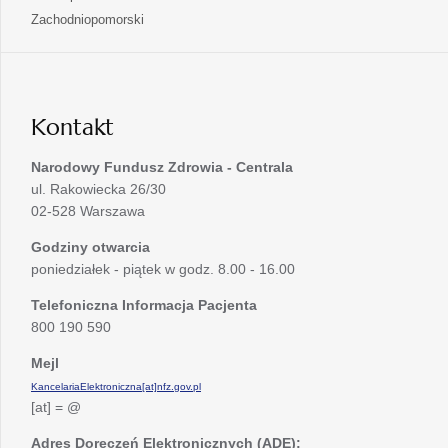
nowej
w
się
otwiera
Zachodniopomorski
karcie
nowej
w
się
karcie
nowej
w
karcie
nowej
karcie
Kontakt
Narodowy Fundusz Zdrowia - Centrala
ul. Rakowiecka 26/30
02-528 Warszawa
Godziny otwarcia
poniedziałek - piątek w godz. 8.00 - 16.00
Telefoniczna Informacja Pacjenta
800 190 590
Mejl
KancelariaElektroniczna[at]nfz.gov.pl
[at] = @
Adres Doręczeń Elektronicznych (ADE):