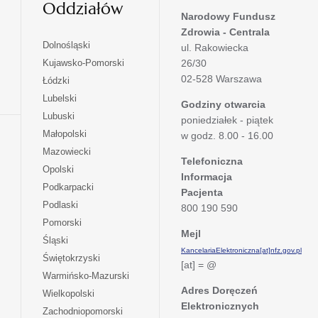
Oddziałów
Narodowy Fundusz
Zdrowia - Centrala
otwiera
Dolnośląski
ul. Rakowiecka
się
otwiera
Kujawsko-Pomorski
26/30
w
się
02-528 Warszawa
otwiera
Łódzki
nowej
w
się
otwiera
Lubelski
karcie
nowej
Godziny otwarcia
w
się
otwiera
Lubuski
karcie
poniedziałek - piątek
nowej
w
się
otwiera
Małopolski
karcie
w godz. 8.00 - 16.00
nowej
w
się
otwiera
Mazowiecki
karcie
nowej
w
Telefoniczna
się
otwiera
Opolski
karcie
nowej
Informacja
w
się
otwiera
Podkarpacki
karcie
nowej
Pacjenta
w
się
otwiera
Podlaski
karcie
800 190 590
nowej
w
się
otwiera
Pomorski
karcie
nowej
w
Mejl
się
otwiera
Śląski
karcie
nowej
w
KancelariaElektroniczna[at]nfz.gov.pl
się
otwiera
Świętokrzyski
karcie
nowej
[at] = @
w
się
otwiera
Warmińsko-Mazurski
karcie
nowej
w
się
Adres Doręczeń
otwiera
Wielkopolski
karcie
nowej
w
Elektronicznych
się
otwiera
Zachodniopomorski
karcie
nowej