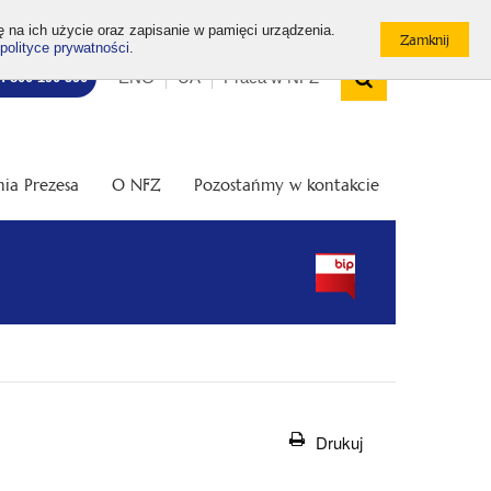
ę na ich użycie oraz zapisanie w pamięci urządzenia.
polityce prywatności
.
Wyszukiw
Top
Otwórz
ENG
UA
Praca w NFZ
7: 800 190 590
/
menu
Zamknij
wyszukiwarkę
ia Prezesa
O NFZ
Pozostańmy w kontakcie
Drukuj