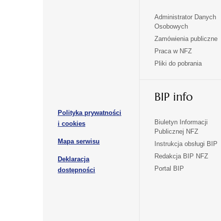
Administrator Danych
otwiera
otwiera
Osobowych
się
się
Zamówienia publiczne
w
w
Praca w NFZ
otwiera
otwiera
nowej
nowej
Pliki do pobrania
się
się
karcie
karcie
w
w
otwiera
nowej
nowej
BIP info
się
karcie
karcie
w
Polityka prywatności
nowej
otwiera
Biuletyn Informacji
i cookies
karcie
Publicznej NFZ
się
otwiera
Mapa serwisu
w
Instrukcja obsługi BIP
się
nowej
Redakcja BIP NFZ
Deklaracja
w
karcie
otwiera
Portal BIP
otwiera
nowej
dostępności
się
karcie
się
w
w
nowej
nowej
karcie
karcie