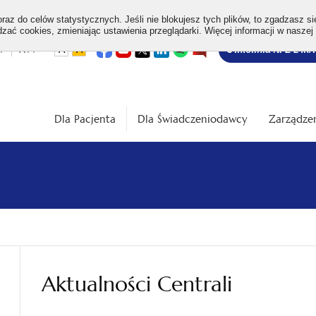
az do celów statystycznych. Jeśli nie blokujesz tych plików, to zgadzasz si
ać cookies, zmieniając ustawienia przeglądarki. Więcej informacji w naszej
Bezpłatna
otwiera
otwiera
otwiera
otwiera
otwiera
otwiera
+
A++
A
A
Infolinia NFZ 24h/
się
się
się
się
się
się
w
w
w
w
w
w
infolinia
dardowa
Średnia
Duża
nowej
nowej
nowej
nowej
nowej
nowej
karcie
karcie
karcie
karcie
karcie
karcie
ość
wielkość
wielkość
ki
czcionki
czcionki
Dla Pacjenta
Dla Świadczeniodawcy
Zarządzen
Aktualności Centrali