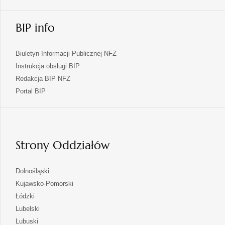
BIP info
Biuletyn Informacji Publicznej NFZ
Instrukcja obsługi BIP
Redakcja BIP NFZ
otwiera
Portal BIP
się
w
nowej
karcie
Strony Oddziałów
otwiera
Dolnośląski
się
otwiera
Kujawsko-Pomorski
w
się
otwiera
Łódzki
nowej
w
się
otwiera
Lubelski
karcie
nowej
w
się
otwiera
Lubuski
karcie
nowej