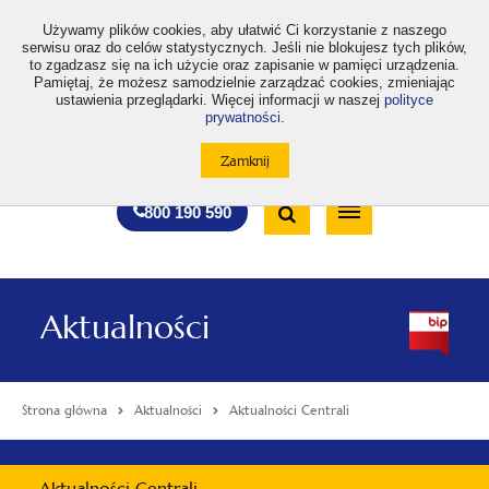
>
Używamy plików cookies, aby ułatwić Ci korzystanie z naszego
serwisu oraz do celów statystycznych. Jeśli nie blokujesz tych plików,
to zgadzasz się na ich użycie oraz zapisanie w pamięci urządzenia.
Pamiętaj, że możesz samodzielnie zarządzać cookies, zmieniając
ustawienia przeglądarki. Więcej informacji w naszej
polityce
prywatności
.
otwiera
otwiera
otwiera
otwiera
otwiera
otwiera
A
A+
A++
A
A
się
się
się
się
się
się
w
w
w
w
w
w
Standardowa
Średnia
Duża
nowej
nowej
nowej
nowej
nowej
nowej
Wyszukiwarka
karcie
karcie
karcie
karcie
karcie
karcie
wielkość
wielkość
wielkość
Bezpłatna
Otwórz
800 190 590
czcionki
czcionki
czcionki
infolinia
/
Zamknij
wyszukiwarkę
Aktualności
Strona główna
Aktualności
Aktualności Centrali
Menu
Aktualności Centrali