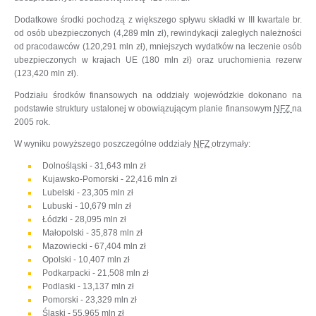
Dodatkowe środki pochodzą z większego spływu składki w III kwartale br.
od osób ubezpieczonych (4,289 mln zł), rewindykacji zaległych należności
od pracodawców (120,291 mln zł), mniejszych wydatków na leczenie osób
ubezpieczonych w krajach UE (180 mln zł) oraz uruchomienia rezerw
(123,420 mln zł).
Podziału środków finansowych na oddziały wojewódzkie dokonano na
podstawie struktury ustalonej w obowiązującym planie finansowym
NFZ
na
2005 rok.
W wyniku powyższego poszczególne oddziały
NFZ
otrzymały:
Dolnośląski - 31,643 mln zł
Kujawsko-Pomorski - 22,416 mln zł
Lubelski - 23,305 mln zł
Lubuski - 10,679 mln zł
Łódzki - 28,095 mln zł
Małopolski - 35,878 mln zł
Mazowiecki - 67,404 mln zł
Opolski - 10,407 mln zł
Podkarpacki - 21,508 mln zł
Podlaski - 13,137 mln zł
Pomorski - 23,329 mln zł
Śląski - 55,965 mln zł