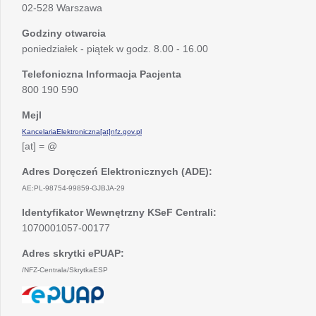
02-528 Warszawa
Godziny otwarcia
poniedziałek - piątek w godz. 8.00 - 16.00
Telefoniczna Informacja Pacjenta
800 190 590
Mejl
KancelariaElektroniczna[at]nfz.gov.pl
[at] = @
Adres Doręczeń Elektronicznych (ADE):
AE:PL-98754-99859-GJBJA-29
Identyfikator Wewnętrzny KSeF Centrali:
1070001057-00177
Adres skrytki ePUAP:
/NFZ-Centrala/SkrytkaESP
otwiera
się