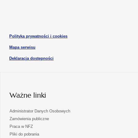
otwiera
otwiera
nowej
nowej
się
się
karcie
karcie
w
w
otwiera
nowej
nowej
się
karcie
karcie
w
otwiera
Polityka prywatności i cookies
nowej
się
karcie
otwiera
Mapa serwisu
w
się
nowej
otwiera
Deklaracja dostępności
w
karcie
się
nowej
karcie
w
nowej
karcie
Ważne linki
Administrator Danych Osobowych
Zamówienia publiczne
Praca w NFZ
Pliki do pobrania