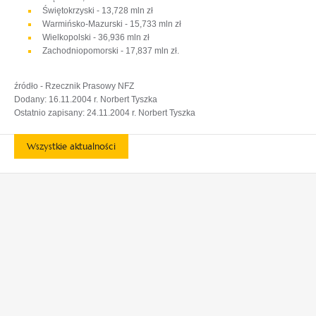
Świętokrzyski - 13,728 mln zł
Warmińsko-Mazurski - 15,733 mln zł
Wielkopolski - 36,936 mln zł
Zachodniopomorski - 17,837 mln zł.
źródło - Rzecznik Prasowy NFZ
Dodany: 16.11.2004 r. Norbert Tyszka
Ostatnio zapisany: 24.11.2004 r. Norbert Tyszka
Wszystkie aktualności
otwiera
otwiera
się
się
w
w