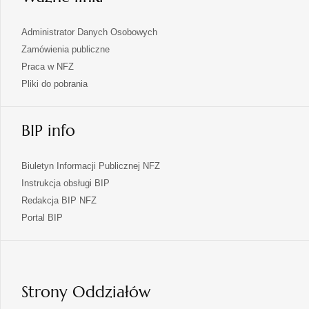
Administrator Danych Osobowych
Zamówienia publiczne
Praca w NFZ
Pliki do pobrania
BIP info
Biuletyn Informacji Publicznej NFZ
Instrukcja obsługi BIP
Redakcja BIP NFZ
otwiera
Portal BIP
się
w
nowej
karcie
Strony Oddziałów