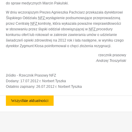
do spraw medycznych Marcin Pakulski.
W dniu wczorajszym Prezes Agnieszka Pachciarz przekazała dyrektorowi
Śląskiego Oddziału
NFZ
wystąpienie podsumowujące przeprowadzoną
przez Centralę
NFZ
kontrolę, która wykazała poważne nieprawidłowości
w stosowaniu przez śląski oddział obowiązującej w
NFZ
procedury
konkursu ofert lub rokowań w zakresie zawierania umów o udzielanie
świadczeń opieki zdrowotnej na 2012 rok i lata następne, w wyniku czego
dyrektor Zygmunt Klosa poinformował o chęci złożenia rezygnacji.
rzecznik prasowy
Andrzej Troszyński
źródło - Rzecznik Prasowy NFZ
Dodany: 17.07.2012 r. Norbert Tyszka
Ostatnio zapisany: 26.07.2012 r. Norbert Tyszka
Wszystkie aktualności