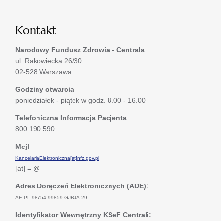
karcie
nowej
karcie
Kontakt
Narodowy Fundusz Zdrowia - Centrala
ul. Rakowiecka 26/30
02-528 Warszawa
Godziny otwarcia
poniedziałek - piątek w godz. 8.00 - 16.00
Telefoniczna Informacja Pacjenta
800 190 590
Mejl
KancelariaElektroniczna[at]nfz.gov.pl
[at] = @
Adres Doręczeń Elektronicznych (ADE):
AE:PL-98754-99859-GJBJA-29
Identyfikator Wewnętrzny KSeF Centrali: