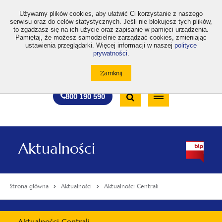
>
Używamy plików cookies, aby ułatwić Ci korzystanie z naszego
serwisu oraz do celów statystycznych. Jeśli nie blokujesz tych plików,
to zgadzasz się na ich użycie oraz zapisanie w pamięci urządzenia.
Pamiętaj, że możesz samodzielnie zarządzać cookies, zmieniając
ustawienia przeglądarki. Więcej informacji w naszej
polityce
prywatności
.
otwiera
otwiera
otwiera
otwiera
otwiera
otwiera
A
A+
A++
A
A
się
się
się
się
się
się
w
w
w
w
w
w
Standardowa
Średnia
Duża
nowej
nowej
nowej
nowej
nowej
nowej
Wyszukiwarka
karcie
karcie
karcie
karcie
karcie
karcie
wielkość
wielkość
wielkość
Bezpłatna
Otwórz
800 190 590
czcionki
czcionki
czcionki
infolinia
/
Zamknij
wyszukiwarkę
Aktualności
Strona główna
Aktualności
Aktualności Centrali
Menu
Aktualności Centrali