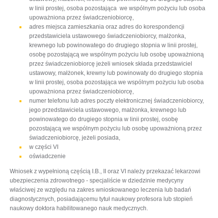
w linii prostej, osoba pozostająca we wspólnym pożyciu lub osoba
upoważniona przez świadczeniobiorcę,
adres miejsca zamieszkania oraz adres do korespondencji
przedstawiciela ustawowego świadczeniobiorcy, małżonka,
krewnego lub powinowatego do drugiego stopnia w linii prostej,
osobę pozostającą we wspólnym pożyciu lub osobę upoważnioną
przez świadczeniobiorcę jeżeli wniosek składa przedstawiciel
ustawowy, małżonek, krewny lub powinowaty do drugiego stopnia
w linii prostej, osoba pozostająca we wspólnym pożyciu lub osoba
upoważniona przez świadczeniobiorcę,
numer telefonu lub adres poczty elektronicznej świadczeniobiorcy,
jego przedstawiciela ustawowego, małżonka, krewnego lub
powinowatego do drugiego stopnia w linii prostej, osobę
pozostającą we wspólnym pożyciu lub osobę upoważnioną przez
świadczeniobiorcę, jeżeli posiada,
w części VI
oświadczenie
Wniosek z wypełnioną częścią I.B., II oraz VI należy przekazać lekarzowi
ubezpieczenia zdrowotnego - specjaliście w dziedzinie medycyny
właściwej ze względu na zakres wnioskowanego leczenia lub badań
diagnostycznych, posiadającemu tytuł naukowy profesora lub stopień
naukowy doktora habilitowanego nauk medycznych.