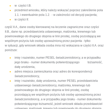
w części I.B.
przedmiot wniosku, który należy wskazać poprzez zakreślenie pola
1.1. i ewentualnie pola 1.2. - w zależności od decyzji pacjenta;
w części II:
część II.A., dane osoby kierowanej na leczenie zagraniczne oraz części
II.B., dane np. przedstawiciela ustawowego, małżonka, krewnego lub
powinowatego do drugiego stopnia w linii prostej, osobę pozostającą we
wspólnym pożyciu lub osobę upoważnioną przez pacjenta - tylko
w sytuacji, gdy wniosek składa osoba inna niż wskazana w części II.A. oraz
poniższe:
imię i nazwisko, numer PESEL świadczeniobiorcy, a w przypadku
jego braku - numer dokumentu potwierdzającego tożsamość,
datę urodzenia,
adres miejsca zamieszkania oraz adres do korespondencji
świadczeniobiorcy,
imię i nazwisko, datę urodzenia, numer PESEL przedstawiciela
ustawowego świadczeniobiorcy, małżonka, krewnego lub
powinowatego do drugiego stopnia w linii prostej, osobę
pozostającą we wspólnym pożyciu lub osobę upoważnioną przez
świadczeniobiorcę, a w przypadku jego braku - numer dokumentu
potwierdzającego tożsamość, jeżeli wniosek składa przedstawiciel
ustawowy, małżonek, krewny lub powinowaty do drugiego stopnia