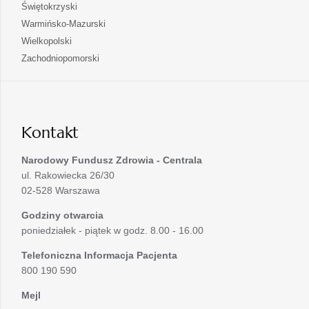
się
otwiera
Świętokrzyski
karcie
nowej
w
się
otwiera
Warmińsko-Mazurski
karcie
nowej
w
się
otwiera
Wielkopolski
karcie
nowej
w
się
otwiera
Zachodniopomorski
karcie
nowej
w
się
karcie
nowej
w
karcie
nowej
karcie
Kontakt
Narodowy Fundusz Zdrowia - Centrala
ul. Rakowiecka 26/30
02-528 Warszawa
Godziny otwarcia
poniedziałek - piątek w godz. 8.00 - 16.00
Telefoniczna Informacja Pacjenta
800 190 590
Mejl