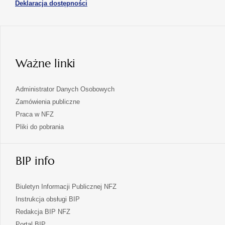
otwiera
Deklaracja dostępności
w
karcie
się
nowej
karcie
w
nowej
karcie
Ważne linki
Administrator Danych Osobowych
Zamówienia publiczne
Praca w NFZ
Pliki do pobrania
BIP info
Biuletyn Informacji Publicznej NFZ
Instrukcja obsługi BIP
Redakcja BIP NFZ
otwiera
Portal BIP