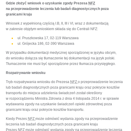
Gdzie złożyć wniosek o uzyskanie zgody Prezesa
NFZ
na przeprowadzenie leczenia lub badań diagnostycznych poza
granicami kraju
Wniosek z wypełnioną częścią I.B, II, III i VI, wraz z dokumentacją
w zakresie objętym wnioskiem składa się do Centrali NFZ:
ul. Pruszkowska 17, 02-119 Warszawa
ul. Grójecka 186, 02-390 Warszawa
W przypadku dokumentacji medycznej sporządzonej w języku obcym,
do wniosku dołącza się tłumaczenie tej dokumentacji na język polski.
Tłumaczenie nie musi być sporządzone przez tłumacza przysięgłego.
Rozpatrywanie wniosku
Tryb rozpatrywania wniosku do Prezesa
NFZ
o przeprowadzenie leczenia
lub badań diagnostycznych poza granicami kraju oraz pokrycie kosztów
transportu do miejsca udzielenia świadczeń został określony
w rozporządzeniu Ministra Zdrowia z dnia 4 listopada 2014 r. w sprawie
wydawania zgody na uzyskanie świadczeń opieki zdrowotnej poza
granicami kraju oraz pokrycie kosztów transportu.
Kiedy Prezes
NFZ
może odmówić wydania zgody na przeprowadzenie
leczenia lub badań diagnostycznych poza granicami kraju
Prezes
NFZ
może odmówić wydania zgody na przeprowadzenie leczenia