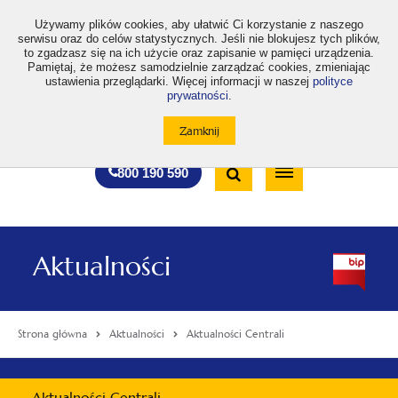
>
Używamy plików cookies, aby ułatwić Ci korzystanie z naszego
serwisu oraz do celów statystycznych. Jeśli nie blokujesz tych plików,
to zgadzasz się na ich użycie oraz zapisanie w pamięci urządzenia.
Pamiętaj, że możesz samodzielnie zarządzać cookies, zmieniając
ustawienia przeglądarki. Więcej informacji w naszej
polityce
prywatności
.
otwiera
otwiera
otwiera
otwiera
otwiera
otwiera
A
A+
A++
A
A
się
się
się
się
się
się
w
w
w
w
w
w
Standardowa
Średnia
Duża
nowej
nowej
nowej
nowej
nowej
nowej
Wyszukiwarka
karcie
karcie
karcie
karcie
karcie
karcie
wielkość
wielkość
wielkość
Bezpłatna
Otwórz
800 190 590
czcionki
czcionki
czcionki
infolinia
/
Zamknij
wyszukiwarkę
Aktualności
Strona główna
Aktualności
Aktualności Centrali
Menu
Aktualności Centrali