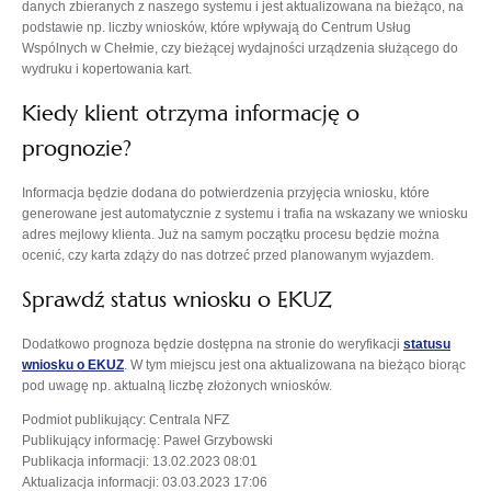
danych zbieranych z naszego systemu i jest aktualizowana na bieżąco, na
podstawie np. liczby wniosków, które wpływają do Centrum Usług
Wspólnych w Chełmie, czy bieżącej wydajności urządzenia służącego do
wydruku i kopertowania kart.
Kiedy klient otrzyma informację o
prognozie?
Informacja będzie dodana do potwierdzenia przyjęcia wniosku, które
generowane jest automatycznie z systemu i trafia na wskazany we wniosku
adres mejlowy klienta. Już na samym początku procesu będzie można
ocenić, czy karta zdąży do nas dotrzeć przed planowanym wyjazdem.
Sprawdź status wniosku o EKUZ
Dodatkowo prognoza będzie dostępna na stronie do weryfikacji
statusu
otwiera
wniosku o EKUZ
. W tym miejscu jest ona aktualizowana na bieżąco biorąc
się
pod uwagę np. aktualną liczbę złożonych wniosków.
w
Podmiot publikujący
: Centrala NFZ
nowej
Publikujący informację
: Paweł Grzybowski
karcie
Publikacja informacji
: 13.02.2023 08:01
Aktualizacja informacji
: 03.03.2023 17:06