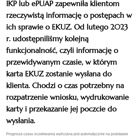
się
IKP lub ePUAP zapewniła klientom
w
rzeczywistą informację o postępach w
nowej
ich sprawie o EKUZ. Od lutego 2023
karcie
r. udostępniliśmy kolejną
funkcjonalność, czyli informację o
przewidywanym czasie, w którym
karta EKUZ zostanie wysłana do
klienta. Chodzi o czas potrzebny na
rozpatrzenie wniosku, wydrukowanie
karty i przekazanie jej poczcie do
wysłania.
Prognoza czasu oczekiwania wyliczana jest automatycznie na podstawie