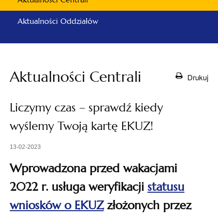
Aktualności Oddziałów
Aktualności Centrali
Drukuj
Liczymy czas – sprawdź kiedy
wyślemy Twoją kartę EKUZ!
13-02-2023
Wprowadzona przed wakacjami
2022 r. usługa weryfikacji
statusu
otwiera
wniosków o EKUZ
złożonych przez