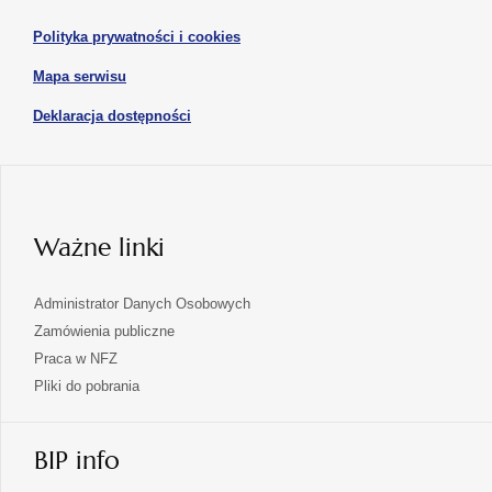
się
karcie
karcie
w
otwiera
Polityka prywatności i cookies
nowej
się
karcie
otwiera
Mapa serwisu
w
się
nowej
otwiera
Deklaracja dostępności
w
karcie
się
nowej
karcie
w
nowej
karcie
Ważne linki
Administrator Danych Osobowych
Zamówienia publiczne
Praca w NFZ
Pliki do pobrania
BIP info