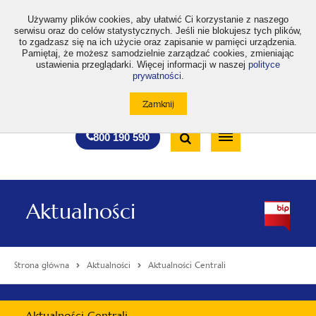
>
Używamy plików cookies, aby ułatwić Ci korzystanie z naszego
serwisu oraz do celów statystycznych. Jeśli nie blokujesz tych plików,
to zgadzasz się na ich użycie oraz zapisanie w pamięci urządzenia.
Pamiętaj, że możesz samodzielnie zarządzać cookies, zmieniając
ustawienia przeglądarki. Więcej informacji w naszej
polityce
prywatności
.
otwiera
otwiera
otwiera
otwiera
otwiera
otwiera
A
A+
A++
A
A
się
się
się
się
się
się
w
w
w
w
w
w
Standardowa
Średnia
Duża
nowej
nowej
nowej
nowej
nowej
nowej
Wyszukiwarka
karcie
karcie
karcie
karcie
karcie
karcie
wielkość
wielkość
wielkość
Bezpłatna
Otwórz
800 190 590
czcionki
czcionki
czcionki
infolinia
/
Zamknij
wyszukiwarkę
Aktualności
Strona główna
Aktualności
Aktualności Centrali
Menu
Aktualności Centrali