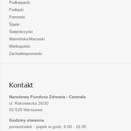
się
otwiera
Podkarpacki
karcie
nowej
w
się
otwiera
Podlaski
karcie
nowej
w
się
otwiera
Pomorski
karcie
nowej
w
się
otwiera
Śląski
karcie
nowej
w
się
otwiera
Świętokrzyski
karcie
nowej
w
się
otwiera
Warmińsko-Mazurski
karcie
nowej
w
się
otwiera
Wielkopolski
karcie
nowej
w
się
otwiera
Zachodniopomorski
karcie
nowej
w
się
karcie
nowej
w
karcie
nowej
karcie
Kontakt
Narodowy Fundusz Zdrowia - Centrala
ul. Rakowiecka 26/30
02-528 Warszawa
Godziny otwarcia
poniedziałek - piątek w godz. 8.00 - 16.00