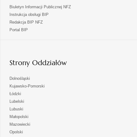
Biuletyn Informacji Publicznej NFZ
Instrukcja obsługi BIP
Redakcja BIP NFZ
otwiera
Portal BIP
się
w
nowej
karcie
Strony Oddziałów
otwiera
Dolnośląski
się
otwiera
Kujawsko-Pomorski
w
się
otwiera
Łódzki
nowej
w
się
otwiera
Lubelski
karcie
nowej
w
się
otwiera
Lubuski
karcie
nowej
w
się
otwiera
Małopolski
karcie
nowej
w
się
otwiera
Mazowiecki
karcie
nowej
w
się
otwiera
Opolski
karcie
nowej
w