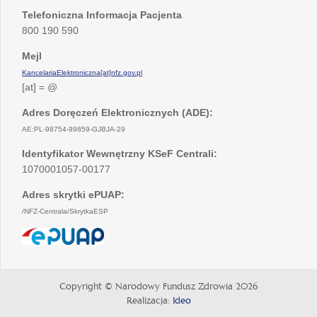
Telefoniczna Informacja Pacjenta
800 190 590
Mejl
KancelariaElektroniczna[at]nfz.gov.pl
[at] = @
Adres Doręczeń Elektronicznych (ADE):
AE:PL-98754-99859-GJBJA-29
Identyfikator Wewnętrzny KSeF Centrali:
1070001057-00177
Adres skrytki ePUAP:
/NFZ-Centrala/SkrytkaESP
otwiera
się
w
nowej
Copyright © Narodowy Fundusz Zdrowia 2026
karcie
Realizacja:
Ideo