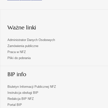
się
nowej
karcie
w
nowej
karcie
Ważne linki
Administrator Danych Osobowych
Zamówienia publiczne
Praca w NFZ
Pliki do pobrania
BIP info
Biuletyn Informacji Publicznej NFZ
Instrukcja obsługi BIP
Redakcja BIP NFZ
otwiera
Portal BIP