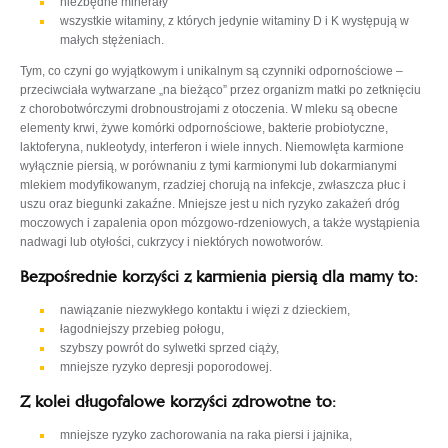
niezbędne minerały
wszystkie witaminy, z których jedynie witaminy D i K występują w
małych stężeniach.
Tym, co czyni go wyjątkowym i unikalnym są czynniki odpornościowe –
przeciwciała wytwarzane „na bieżąco” przez organizm matki po zetknięciu
z chorobotwórczymi drobnoustrojami z otoczenia. W mleku są obecne
elementy krwi, żywe komórki odpornościowe, bakterie probiotyczne,
laktoferyna, nukleotydy, interferon i wiele innych. Niemowlęta karmione
wyłącznie piersią, w porównaniu z tymi karmionymi lub dokarmianymi
mlekiem modyfikowanym, rzadziej chorują na infekcje, zwłaszcza płuc i
uszu oraz biegunki zakaźne. Mniejsze jest u nich ryzyko zakażeń dróg
moczowych i zapalenia opon mózgowo-rdzeniowych, a także wystąpienia
nadwagi lub otyłości, cukrzycy i niektórych nowotworów.
Bezpośrednie korzyści z karmienia piersią dla mamy to:
nawiązanie niezwykłego kontaktu i więzi z dzieckiem,
łagodniejszy przebieg połogu,
szybszy powrót do sylwetki sprzed ciąży,
mniejsze ryzyko depresji poporodowej.
Z kolei długofalowe korzyści zdrowotne to:
mniejsze ryzyko zachorowania na raka piersi i jajnika,