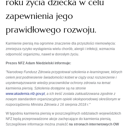
roku życia dziecka w celu
zapewnienia jego
prawidłowego rozwoju.
Karmienie piersią ma ogromne znaczenie dla przyszłości niemowlęcia:
zmniejsza ryzyko wystąpienia wielu chorób, alergii i infekcji, wzmacnia
odporność organizmu, nawet w dorosłym życiu.
Prezes NFZ Adam Niedzielski informuje:
"Narodowy Fundusz Zdrowia przygotował szkolenia e-learningowe, których
celem jest podniesienie świadomości kobiet w ciąży oraz rozszerzenie i
usystematyzowanie wiedzy pracowników ochrony zdrowia na temat
karmienia piersią. Szkolenia dostępne są na stronie
www.akademia.nfz.gov.pl
, a ich treść została zaktualizowana zgodnie z
nowym standardem organizacyjnym opieki okołoporodowej określonym w
rozporządzeniu Ministra Zdrowia z 16 sierpnia 2018 r."
W tygodniu karmienia piersią w poszczególnych oddziałach wojewódzkich
NFZ będą przeprowadzone akcje zachęcające do karmienia piersią.
Szczegółowe informacje można znaleźć
na stronach internetowych OW