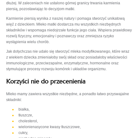
dłużej. W zaleceniach nie ustalono górnej granicy trwania karmienia
piersią, pozostawiając to decyzjom matki.
Karmienie piersią wynika z naszej natury i pomaga stworzyć unikatową
więź z dzieckiem. Mleko matki dostarcza mu wszystkich niezbędnych
składników i wspomaga niedojrzałe funkcje jego ciała. Wspiera prawidłowy
rozwój fizyczny, emocjonalny i poznawczy oraz zmniejsza ryzyko
wystąpienia wielu chorób.
Jak dotychczas nie udało się stworzyć mleka modyfikowanego, które wraz
z wiekiem dziecka zmieniałoby swój skład oraz posiadałoby właściwości
immunologiczne, przeciwzapalne, enzymatyczne, hormonalne oraz
stymulujące procesy rozwoju komórek i układów organizmu.
Korzyści nie do przecenienia
Mleko mamy zawiera wszystkie niezbędne, a ponadto łatwo przyswajalne
składniki:
białka,
tłuszcze,
cholesterol,
wielonienasycone kwasy tłuszczowe,
cukry,