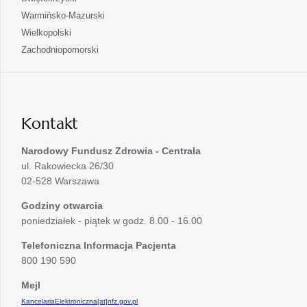
nowej
w
się
otwiera
Warmińsko-Mazurski
karcie
nowej
w
się
otwiera
Wielkopolski
karcie
nowej
w
się
otwiera
Zachodniopomorski
karcie
nowej
w
się
karcie
nowej
w
karcie
nowej
karcie
Kontakt
Narodowy Fundusz Zdrowia - Centrala
ul. Rakowiecka 26/30
02-528 Warszawa
Godziny otwarcia
poniedziałek - piątek w godz. 8.00 - 16.00
Telefoniczna Informacja Pacjenta
800 190 590
Mejl
KancelariaElektroniczna[at]nfz.gov.pl