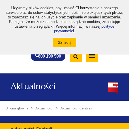
>
Używamy plików cookies, aby ułatwić Ci korzystanie z naszego
serwisu oraz do celów statystycznych. Jeśli nie blokujesz tych plików,
to zgadzasz się na ich użycie oraz zapisanie w pamięci urządzenia.
Pamiętaj, że możesz samodzielnie zarządzać cookies, zmieniając
ustawienia przeglądarki. Więcej informacji w naszej
polityce
prywatności
.
otwiera
otwiera
otwiera
otwiera
otwiera
otwiera
A
A+
A++
A
A
się
się
się
się
się
się
w
w
w
w
w
w
Standardowa
Średnia
Duża
nowej
nowej
nowej
nowej
nowej
nowej
Wyszukiwarka
karcie
karcie
karcie
karcie
karcie
karcie
wielkość
wielkość
wielkość
Bezpłatna
Otwórz
800 190 590
czcionki
czcionki
czcionki
infolinia
/
Zamknij
wyszukiwarkę
Aktualności
Strona główna
Aktualności
Aktualności Centrali
Menu
Aktualności Centrali