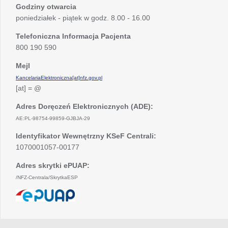
Godziny otwarcia
poniedziałek - piątek w godz. 8.00 - 16.00
Telefoniczna Informacja Pacjenta
800 190 590
Mejl
KancelariaElektroniczna[at]nfz.gov.pl
[at] = @
Adres Doręczeń Elektronicznych (ADE):
AE:PL-98754-99859-GJBJA-29
Identyfikator Wewnętrzny KSeF Centrali:
1070001057-00177
Adres skrytki ePUAP:
/NFZ-Centrala/SkrytkaESP
otwiera
się
w