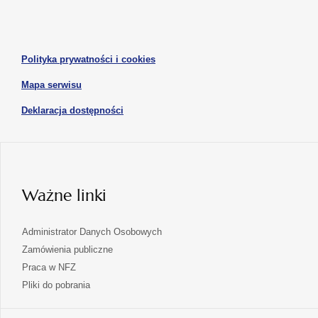
w
w
otwiera
nowej
nowej
się
karcie
karcie
w
otwiera
Polityka prywatności i cookies
nowej
się
karcie
otwiera
Mapa serwisu
w
się
nowej
otwiera
Deklaracja dostępności
w
karcie
się
nowej
karcie
w
nowej
karcie
Ważne linki
Administrator Danych Osobowych
Zamówienia publiczne
Praca w NFZ
Pliki do pobrania