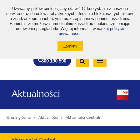
>
Używamy plików cookies, aby ułatwić Ci korzystanie z naszego
serwisu oraz do celów statystycznych. Jeśli nie blokujesz tych plików,
to zgadzasz się na ich użycie oraz zapisanie w pamięci urządzenia.
Pamiętaj, że możesz samodzielnie zarządzać cookies, zmieniając
ustawienia przeglądarki. Więcej informacji w naszej
polityce
prywatności
.
otwiera
otwiera
otwiera
otwiera
otwiera
otwiera
A
A+
A++
A
A
się
się
się
się
się
się
w
w
w
w
w
w
Standardowa
Średnia
Duża
nowej
nowej
nowej
nowej
nowej
nowej
Wyszukiwarka
karcie
karcie
karcie
karcie
karcie
karcie
wielkość
wielkość
wielkość
Bezpłatna
Otwórz
800 190 590
czcionki
czcionki
czcionki
infolinia
/
Zamknij
wyszukiwarkę
Aktualności
Strona główna
Aktualności
Aktualności Centrali
Menu
Aktualności Centrali