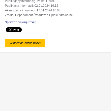
Publikujący informację
: Paweł Florek
Publikacja informacji
: 02.01.2024 16:12
Aktualizacja informacji
: 17.01.2024 10:08
Źródło
: Departament Świadczeń Opieki Zdrowotnej
Sprawdź historię zmian
Wszystkie aktualności
otwiera
otwiera
się
się
w
w
otwiera
otwiera
nowej
nowej
się
się
karcie
karcie