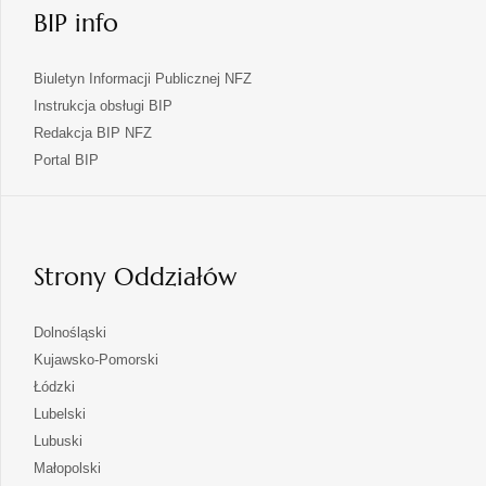
BIP info
Biuletyn Informacji Publicznej NFZ
Instrukcja obsługi BIP
Redakcja BIP NFZ
otwiera
Portal BIP
się
w
nowej
karcie
Strony Oddziałów
otwiera
Dolnośląski
się
otwiera
Kujawsko-Pomorski
w
się
otwiera
Łódzki
nowej
w
się
otwiera
Lubelski
karcie
nowej
w
się
otwiera
Lubuski
karcie
nowej
w
się
otwiera
Małopolski
karcie
nowej
w