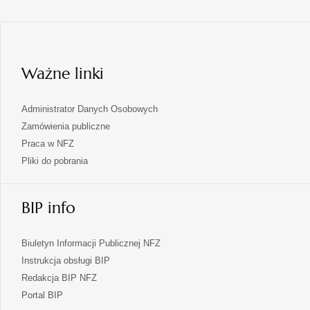
się
nowej
karcie
w
nowej
karcie
Ważne linki
Administrator Danych Osobowych
Zamówienia publiczne
Praca w NFZ
Pliki do pobrania
BIP info
Biuletyn Informacji Publicznej NFZ
Instrukcja obsługi BIP
Redakcja BIP NFZ
otwiera
Portal BIP
się