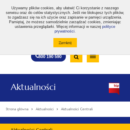
>
Używamy plików cookies, aby ułatwić Ci korzystanie z naszego
serwisu oraz do celów statystycznych. Jeśli nie blokujesz tych plików,
to zgadzasz się na ich użycie oraz zapisanie w pamięci urządzenia.
Pamiętaj, że możesz samodzielnie zarządzać cookies, zmieniając
ustawienia przeglądarki. Więcej informacji w naszej
polityce
prywatności
.
otwiera
otwiera
otwiera
otwiera
otwiera
otwiera
A
A+
A++
A
A
się
się
się
się
się
się
w
w
w
w
w
w
Standardowa
Średnia
Duża
nowej
nowej
nowej
nowej
nowej
nowej
Wyszukiwarka
karcie
karcie
karcie
karcie
karcie
karcie
wielkość
wielkość
wielkość
Bezpłatna
Otwórz
800 190 590
czcionki
czcionki
czcionki
infolinia
/
Zamknij
wyszukiwarkę
Aktualności
Strona główna
Aktualności
Aktualności Centrali
Menu
Aktualności Centrali