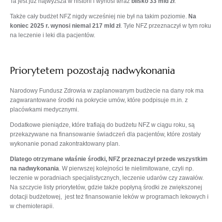
Ta jest już najwyższa w historii i wynosi teraz
blisko 33 mld zł
.
Także cały budżet NFZ nigdy wcześniej nie był na takim poziomie.
Na
koniec 2025 r. wynosi niemal 217 mld zł
. Tyle NFZ przeznaczył w tym roku
na leczenie i leki dla pacjentów.
Priorytetem pozostają nadwykonania
Narodowy Fundusz Zdrowia w zaplanowanym budżecie na dany rok ma
zagwarantowane środki na pokrycie umów, które podpisuje m.in. z
placówkami medycznymi.
Dodatkowe pieniądze, które trafiają do budżetu NFZ w ciągu roku, są
przekazywane na finansowanie świadczeń dla pacjentów, które zostały
wykonanie ponad zakontraktowany plan.
Dlatego otrzymane właśnie środki, NFZ przeznaczył przede wszystkim
na nadwykonania
. W pierwszej kolejności te nielimitowane, czyli np.
leczenie w poradniach specjalistycznych, leczenie udarów czy zawałów.
Na szczycie listy priorytetów, gdzie także popłyną środki ze zwiększonej
dotacji budżetowej, jest też finansowanie leków w programach lekowych i
w chemioterapii.