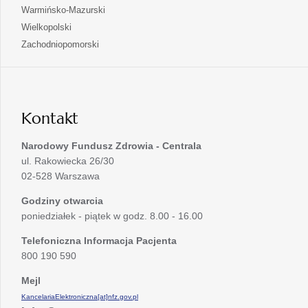
w
się
otwiera
Warmińsko-Mazurski
karcie
nowej
w
się
otwiera
Wielkopolski
karcie
nowej
w
się
otwiera
Zachodniopomorski
karcie
nowej
w
się
karcie
nowej
w
karcie
nowej
karcie
Kontakt
Narodowy Fundusz Zdrowia - Centrala
ul. Rakowiecka 26/30
02-528 Warszawa
Godziny otwarcia
poniedziałek - piątek w godz. 8.00 - 16.00
Telefoniczna Informacja Pacjenta
800 190 590
Mejl
KancelariaElektroniczna[at]nfz.gov.pl