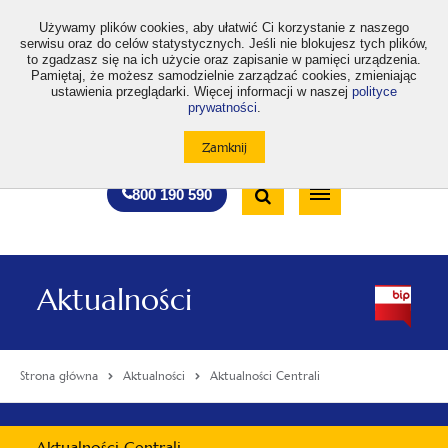
>
Używamy plików cookies, aby ułatwić Ci korzystanie z naszego
serwisu oraz do celów statystycznych. Jeśli nie blokujesz tych plików,
to zgadzasz się na ich użycie oraz zapisanie w pamięci urządzenia.
Pamiętaj, że możesz samodzielnie zarządzać cookies, zmieniając
ustawienia przeglądarki. Więcej informacji w naszej
polityce
prywatności
.
otwiera
otwiera
otwiera
otwiera
otwiera
otwiera
A
A+
A++
A
A
się
się
się
się
się
się
w
w
w
w
w
w
Standardowa
Średnia
Duża
nowej
nowej
nowej
nowej
nowej
nowej
Wyszukiwarka
karcie
karcie
karcie
karcie
karcie
karcie
wielkość
wielkość
wielkość
Bezpłatna
Otwórz
800 190 590
czcionki
czcionki
czcionki
infolinia
/
Zamknij
wyszukiwarkę
Aktualności
Strona główna
Aktualności
Aktualności Centrali
Menu
Aktualności Centrali