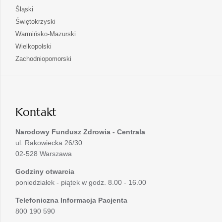
w
się
otwiera
Śląski
karcie
nowej
w
się
otwiera
Świętokrzyski
karcie
nowej
w
się
otwiera
Warmińsko-Mazurski
karcie
nowej
w
się
otwiera
Wielkopolski
karcie
nowej
w
się
otwiera
Zachodniopomorski
karcie
nowej
w
się
karcie
nowej
w
karcie
nowej
karcie
Kontakt
Narodowy Fundusz Zdrowia - Centrala
ul. Rakowiecka 26/30
02-528 Warszawa
Godziny otwarcia
poniedziałek - piątek w godz. 8.00 - 16.00
Telefoniczna Informacja Pacjenta
800 190 590