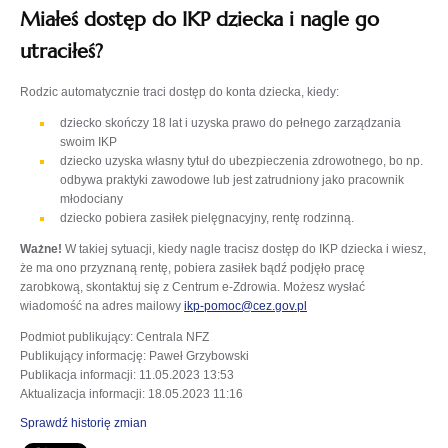
Miałeś dostęp do IKP dziecka i nagle go
utraciłeś?
Rodzic automatycznie traci dostęp do konta dziecka, kiedy:
dziecko skończy 18 lat i uzyska prawo do pełnego zarządzania
swoim IKP
dziecko uzyska własny tytuł do ubezpieczenia zdrowotnego, bo np.
odbywa praktyki zawodowe lub jest zatrudniony jako pracownik
młodociany
dziecko pobiera zasiłek pielęgnacyjny, rentę rodzinną.
Ważne!
W takiej sytuacji, kiedy nagle tracisz dostęp do IKP dziecka i wiesz,
że ma ono przyznaną rentę, pobiera zasiłek bądź podjęło pracę
zarobkową, skontaktuj się z Centrum e-Zdrowia. Możesz wysłać
wiadomość na adres mailowy
ikp-pomoc@cez.gov.pl
Podmiot publikujący
: Centrala NFZ
Publikujący informację
: Paweł Grzybowski
Publikacja informacji
: 11.05.2023 13:53
Aktualizacja informacji
: 18.05.2023 11:16
Sprawdź historię zmian