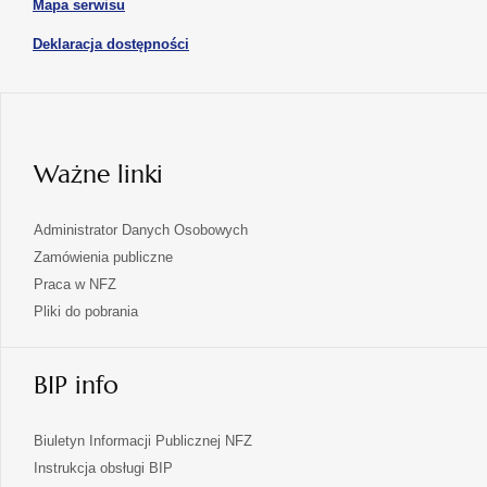
karcie
otwiera
Mapa serwisu
w
się
nowej
otwiera
Deklaracja dostępności
w
karcie
się
nowej
karcie
w
nowej
karcie
Ważne linki
Administrator Danych Osobowych
Zamówienia publiczne
Praca w NFZ
Pliki do pobrania
BIP info
Biuletyn Informacji Publicznej NFZ
Instrukcja obsługi BIP