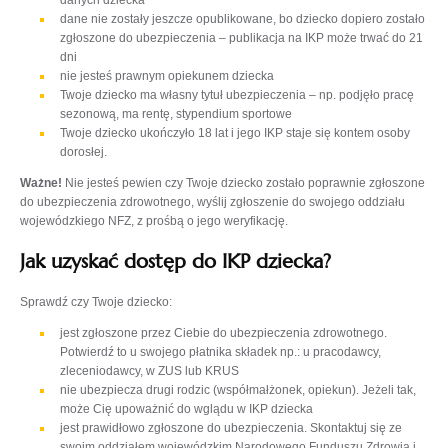
danych dziecka
dane nie zostały jeszcze opublikowane, bo dziecko dopiero zostało
zgłoszone do ubezpieczenia – publikacja na IKP może trwać do 21
dni
nie jesteś prawnym opiekunem dziecka
Twoje dziecko ma własny tytuł ubezpieczenia – np. podjęło pracę
sezonową, ma rentę, stypendium sportowe
Twoje dziecko ukończyło 18 lat i jego IKP staje się kontem osoby
dorosłej.
Ważne!
Nie jesteś pewien czy Twoje dziecko zostało poprawnie zgłoszone
do ubezpieczenia zdrowotnego, wyślij zgłoszenie do swojego oddziału
wojewódzkiego NFZ, z prośbą o jego weryfikację.
Jak uzyskać dostęp do IKP dziecka?
Sprawdź czy Twoje dziecko:
jest zgłoszone przez Ciebie do ubezpieczenia zdrowotnego.
Potwierdź to u swojego płatnika składek np.: u pracodawcy,
zleceniodawcy, w ZUS lub KRUS
nie ubezpiecza drugi rodzic (współmałżonek, opiekun). Jeżeli tak,
może Cię upoważnić do wglądu w IKP dziecka
jest prawidłowo zgłoszone do ubezpieczenia. Skontaktuj się ze
swoim oddziałem wojewódzkim Narodowego Funduszu Zdrowia i