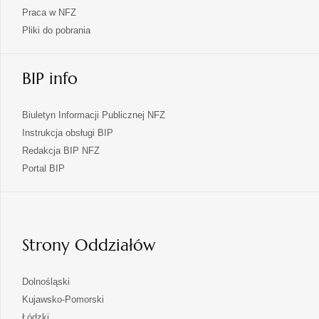
Praca w NFZ
Pliki do pobrania
BIP info
Biuletyn Informacji Publicznej NFZ
Instrukcja obsługi BIP
Redakcja BIP NFZ
otwiera
Portal BIP
się
w
nowej
karcie
Strony Oddziałów
otwiera
Dolnośląski
się
otwiera
Kujawsko-Pomorski
w
się
otwiera
Łódzki