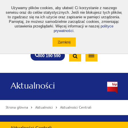
>
Używamy plików cookies, aby ułatwić Ci korzystanie z naszego
serwisu oraz do celów statystycznych. Jeśli nie blokujesz tych plików,
to zgadzasz się na ich użycie oraz zapisanie w pamięci urządzenia.
Pamiętaj, że możesz samodzielnie zarządzać cookies, zmieniając
ustawienia przeglądarki. Więcej informacji w naszej
polityce
prywatności
.
otwiera
otwiera
otwiera
otwiera
otwiera
otwiera
A
A+
A++
A
A
się
się
się
się
się
się
w
w
w
w
w
w
Standardowa
Średnia
Duża
nowej
nowej
nowej
nowej
nowej
nowej
Wyszukiwarka
karcie
karcie
karcie
karcie
karcie
karcie
wielkość
wielkość
wielkość
Bezpłatna
Otwórz
800 190 590
czcionki
czcionki
czcionki
infolinia
/
Zamknij
wyszukiwarkę
Aktualności
Strona główna
Aktualności
Aktualności Centrali
Menu
Aktualności Centrali