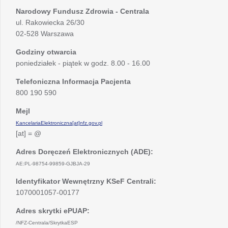
Narodowy Fundusz Zdrowia - Centrala
ul. Rakowiecka 26/30
02-528 Warszawa
Godziny otwarcia
poniedziałek - piątek w godz. 8.00 - 16.00
Telefoniczna Informacja Pacjenta
800 190 590
Mejl
KancelariaElektroniczna[at]nfz.gov.pl
[at] = @
Adres Doręczeń Elektronicznych (ADE):
AE:PL-98754-99859-GJBJA-29
Identyfikator Wewnętrzny KSeF Centrali:
1070001057-00177
Adres skrytki ePUAP:
/NFZ-Centrala/SkrytkaESP