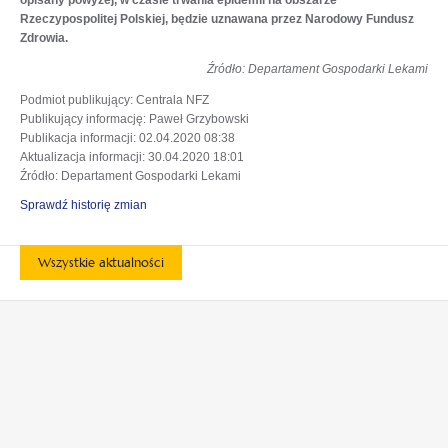
opisany powyżej, w czasie trwania epidemii na obszarze
Rzeczypospolitej Polskiej, będzie uznawana przez Narodowy Fundusz
Zdrowia.
Źródło: Departament Gospodarki Lekami
Podmiot publikujący
: Centrala NFZ
Publikujący informację
: Paweł Grzybowski
Publikacja informacji
: 02.04.2020 08:38
Aktualizacja informacji
: 30.04.2020 18:01
Źródło
: Departament Gospodarki Lekami
Sprawdź historię zmian
Wszystkie aktualności
otwiera
otwiera