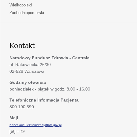
w
się
otwiera
Wielkopolski
karcie
nowej
w
się
otwiera
Zachodniopomorski
karcie
nowej
w
się
karcie
nowej
w
karcie
nowej
karcie
Kontakt
Narodowy Fundusz Zdrowia - Centrala
ul. Rakowiecka 26/30
02-528 Warszawa
Godziny otwarcia
poniedziałek - piątek w godz. 8.00 - 16.00
Telefoniczna Informacja Pacjenta
800 190 590
Mejl
KancelariaElektroniczna[at]nfz.gov.pl
[at] = @