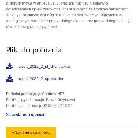
o których mowa w art. 43a ust 3. oraz art. 43b ust. 7. ustawy o
świadczeniach opieki zdrowotnej finansowanych ze środków publicznych.
Zmiany procentowe wartości refundacji są wyliczone w odniesieniu do
analogicznych wartości z poprzedniego okresu oraz poprzedniego roku, tj.
również uwzględniających ww.
Pliki do pobrania
raport_2022_2_pl_chemia.xlsx
raport_2022_2_apteka.xlsx
Podmiot publikujący
: Centrala NFZ
Publikujący informację
: Paweł Grzybowski
Publikacja informacji
: 02.05.2022 10:27
Sprawdź historię zmian
Wszystkie aktualności