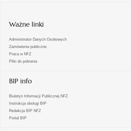
karcie
w
nowej
karcie
Ważne linki
Administrator Danych Osobowych
Zamówienia publiczne
Praca w NFZ
Pliki do pobrania
BIP info
Biuletyn Informacji Publicznej NFZ
Instrukcja obsługi BIP
Redakcja BIP NFZ
otwiera
Portal BIP
się
w