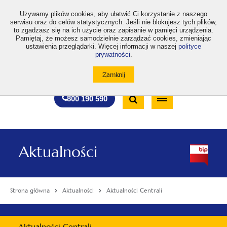
>
Używamy plików cookies, aby ułatwić Ci korzystanie z naszego
serwisu oraz do celów statystycznych. Jeśli nie blokujesz tych plików,
to zgadzasz się na ich użycie oraz zapisanie w pamięci urządzenia.
Pamiętaj, że możesz samodzielnie zarządzać cookies, zmieniając
ustawienia przeglądarki. Więcej informacji w naszej
polityce
prywatności
.
otwiera
otwiera
otwiera
otwiera
otwiera
otwiera
A
A+
A++
A
A
się
się
się
się
się
się
w
w
w
w
w
w
Standardowa
Średnia
Duża
nowej
nowej
nowej
nowej
nowej
nowej
Wyszukiwarka
karcie
karcie
karcie
karcie
karcie
karcie
wielkość
wielkość
wielkość
Bezpłatna
Otwórz
800 190 590
czcionki
czcionki
czcionki
infolinia
/
Zamknij
wyszukiwarkę
Aktualności
Strona główna
Aktualności
Aktualności Centrali
Menu
Aktualności Centrali