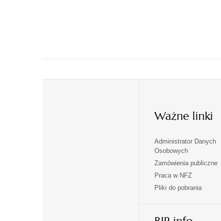
Ważne linki
Administrator Danych
otwiera
otwiera
Osobowych
się
się
Zamówienia publiczne
w
w
Praca w NFZ
otwiera
otwiera
nowej
nowej
Pliki do pobrania
się
się
karcie
karcie
w
w
otwiera
nowej
nowej
się