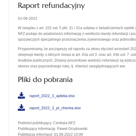
Raport refundacyjny
01-06-2022
W związku z art. 102 ust. 5 pkt. 31 i 31a ustawy o świadczeniach opie
NFZ podaje do wiadomości informację o wielkości kwoty refundacji i p
spożywczych specjalnego przeznaczenia żywieniowego oraz jednostk
Przypominamy, że począwszy od raportu za okres styczeń-wrzesień 2020
obejmuje kwoty, o których mowa w art. 43a ust 3. oraz art. 43b ust. 7.
środków publicznych. Zmiany procentowe wartości refundacji są wylicz
okresu oraz poprzedniego roku, tj. również uwzględniających ww.
Pliki do pobrania
raport_2022_3_apteka.xlsx
raport_2022_3_pl_chemia.xlsx
Podmiot publikujący
: Centrala NFZ
Publikujący informację
: Paweł Grzybowski
Publikacja informacji
: 01.06.2022 15:06