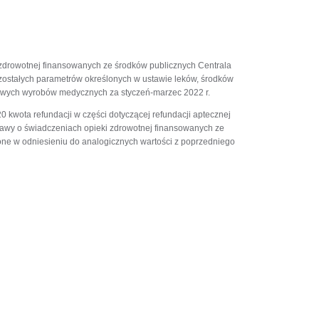
ki zdrowotnej finansowanych ze środków publicznych Centrala
ozostałych parametrów określonych w ustawie leków, środków
owych wyrobów medycznych za styczeń-marzec 2022 r.
 kwota refundacji w części dotyczącej refundacji aptecznej
 ustawy o świadczeniach opieki zdrowotnej finansowanych ze
one w odniesieniu do analogicznych wartości z poprzedniego