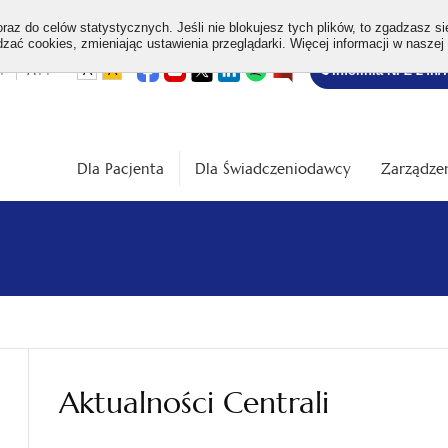
az do celów statystycznych. Jeśli nie blokujesz tych plików, to zgadzasz si
ać cookies, zmieniając ustawienia przeglądarki. Więcej informacji w naszej
Bezpłatna
otwiera
otwiera
otwiera
otwiera
otwiera
otwiera
+
A++
A
A
Infolinia NFZ 24h/
się
się
się
się
się
się
w
w
w
w
w
w
infolinia
dardowa
Średnia
Duża
nowej
nowej
nowej
nowej
nowej
nowej
karcie
karcie
karcie
karcie
karcie
karcie
ość
wielkość
wielkość
ki
czcionki
czcionki
Dla Pacjenta
Dla Świadczeniodawcy
Zarządzen
Aktualności Centrali