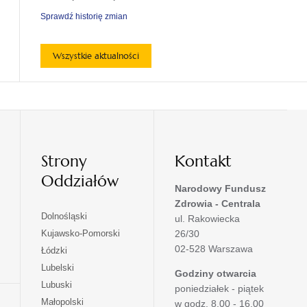
Sprawdź historię zmian
Wszystkie aktualności
Strony
Kontakt
Oddziałów
Narodowy Fundusz
Zdrowia - Centrala
otwiera
Dolnośląski
ul. Rakowiecka
się
otwiera
Kujawsko-Pomorski
26/30
w
się
02-528 Warszawa
otwiera
Łódzki
nowej
w
się
otwiera
Lubelski
karcie
nowej
Godziny otwarcia
w
się
otwiera
Lubuski
karcie
poniedziałek - piątek
nowej
w
się
otwiera
Małopolski
karcie
w godz. 8.00 - 16.00
nowej