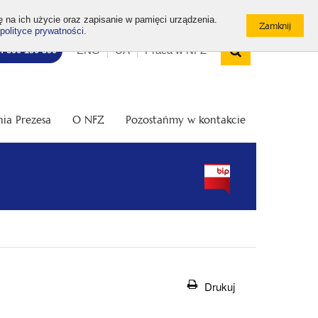
ę na ich użycie oraz zapisanie w pamięci urządzenia.
polityce prywatności
.
Wyszukiw
Top
Otwórz
ENG
UA
Praca w NFZ
7: 800 190 590
/
menu
Zamknij
wyszukiwarkę
ia Prezesa
O NFZ
Pozostańmy w kontakcie
Drukuj