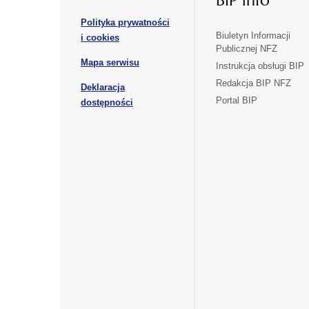
BIP info
karcie
karcie
w
Polityka prywatności
nowej
otwiera
Biuletyn Informacji
i cookies
karcie
Publicznej NFZ
się
otwiera
Mapa serwisu
w
Instrukcja obsługi BIP
się
nowej
Redakcja BIP NFZ
Deklaracja
w
karcie
otwiera
Portal BIP
otwiera
nowej
dostępności
się
karcie
się
w
w
nowej
nowej
karcie
karcie