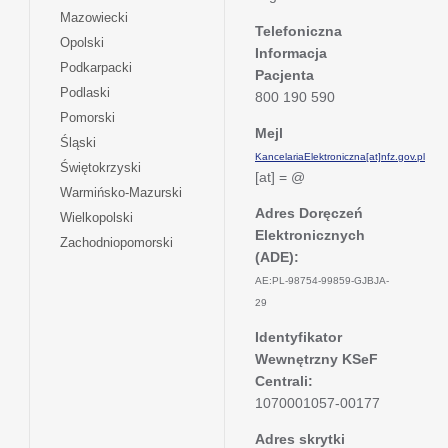
w
się
otwiera
Mazowiecki
karcie
nowej
w
Telefoniczna
się
otwiera
Opolski
karcie
nowej
Informacja
w
się
otwiera
Podkarpacki
karcie
nowej
Pacjenta
w
się
otwiera
Podlaski
karcie
800 190 590
nowej
w
się
otwiera
Pomorski
karcie
nowej
w
Mejl
się
otwiera
Śląski
karcie
nowej
w
KancelariaElektroniczna[at]nfz.gov.pl
się
otwiera
Świętokrzyski
karcie
nowej
[at] = @
w
się
otwiera
Warmińsko-Mazurski
karcie
nowej
w
się
Adres Doręczeń
otwiera
Wielkopolski
karcie
nowej
w
Elektronicznych
się
otwiera
Zachodniopomorski
karcie
nowej
w
(ADE):
się
karcie
nowej
w
AE:PL-98754-99859-GJBJA-
karcie
nowej
29
karcie
Identyfikator
Wewnętrzny KSeF
Centrali:
1070001057-00177
Adres skrytki