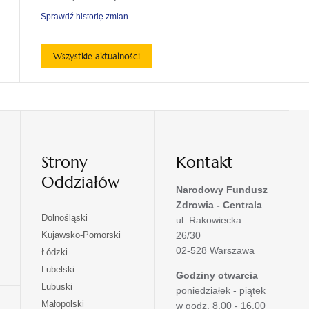
Sprawdź historię zmian
Wszystkie aktualności
Strony
Kontakt
Oddziałów
Narodowy Fundusz
Zdrowia - Centrala
otwiera
Dolnośląski
ul. Rakowiecka
się
otwiera
Kujawsko-Pomorski
26/30
w
się
02-528 Warszawa
otwiera
Łódzki
nowej
w
się
otwiera
Lubelski
karcie
nowej
Godziny otwarcia
w
się
otwiera
Lubuski
karcie
poniedziałek - piątek
nowej
w
się
otwiera
Małopolski
karcie
w godz. 8.00 - 16.00
nowej