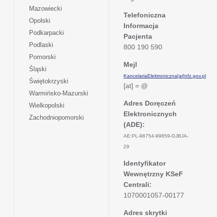
w
się
otwiera
Mazowiecki
karcie
nowej
w
Telefoniczna
się
otwiera
Opolski
karcie
nowej
Informacja
w
się
otwiera
Podkarpacki
karcie
nowej
Pacjenta
w
się
otwiera
Podlaski
karcie
800 190 590
nowej
w
się
otwiera
Pomorski
karcie
nowej
w
Mejl
się
otwiera
Śląski
karcie
nowej
w
KancelariaElektroniczna[at]nfz.gov.pl
się
otwiera
Świętokrzyski
karcie
nowej
[at] = @
w
się
otwiera
Warmińsko-Mazurski
karcie
nowej
w
się
Adres Doręczeń
otwiera
Wielkopolski
karcie
nowej
w
Elektronicznych
się
otwiera
Zachodniopomorski
karcie
nowej
w
(ADE):
się
karcie
nowej
w
AE:PL-98754-99859-GJBJA-
karcie
nowej
29
karcie
Identyfikator
Wewnętrzny KSeF
Centrali:
1070001057-00177
Adres skrytki