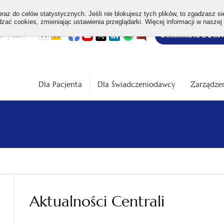
az do celów statystycznych. Jeśli nie blokujesz tych plików, to zgadzasz si
ać cookies, zmieniając ustawienia przeglądarki. Więcej informacji w naszej
Bezpłatna
otwiera
otwiera
otwiera
otwiera
otwiera
otwiera
+
A++
A
A
Infolinia NFZ 24h/
się
się
się
się
się
się
w
w
w
w
w
w
infolinia
dardowa
Średnia
Duża
nowej
nowej
nowej
nowej
nowej
nowej
karcie
karcie
karcie
karcie
karcie
karcie
ość
wielkość
wielkość
ki
czcionki
czcionki
Dla Pacjenta
Dla Świadczeniodawcy
Zarządzen
Aktualności Centrali