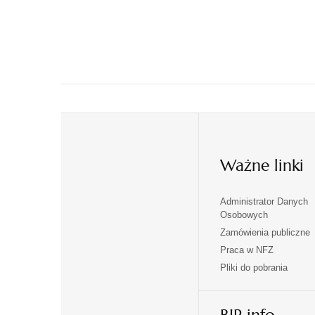
Ważne linki
Administrator Danych
otwiera
otwiera
Osobowych
się
się
Zamówienia publiczne
w
w
Praca w NFZ
otwiera
otwiera
nowej
nowej
Pliki do pobrania
się
się
karcie
karcie
w
w
otwiera
nowej
nowej
się