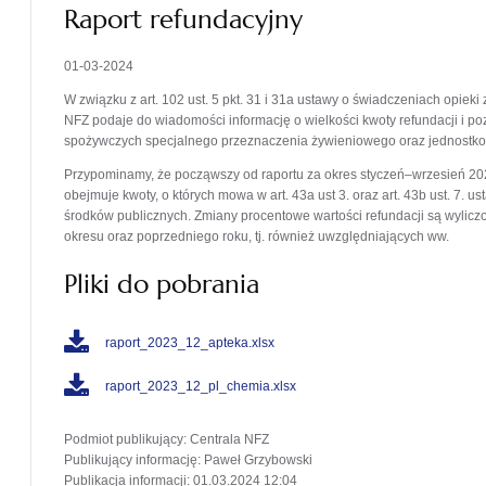
Raport refundacyjny
01-03-2024
W związku z art. 102 ust. 5 pkt. 31 i 31a ustawy o świadczeniach opie
NFZ podaje do wiadomości informację o wielkości kwoty refundacji i p
spożywczych specjalnego przeznaczenia żywieniowego oraz jednostk
Przypominamy, że począwszy od raportu za okres styczeń–wrzesień 2020
obejmuje kwoty, o których mowa w art. 43a ust 3. oraz art. 43b ust. 7.
środków publicznych. Zmiany procentowe wartości refundacji są wylicz
okresu oraz poprzedniego roku, tj. również uwzględniających ww.
Pliki do pobrania
raport_2023_12_apteka.xlsx
raport_2023_12_pl_chemia.xlsx
Podmiot publikujący
: Centrala NFZ
Publikujący informację
: Paweł Grzybowski
Publikacja informacji
: 01.03.2024 12:04