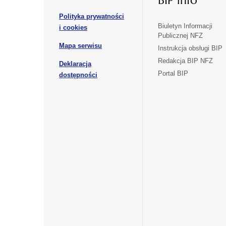
BIP info
karcie
karcie
w
Polityka prywatności
nowej
otwiera
Biuletyn Informacji
i cookies
karcie
Publicznej NFZ
się
otwiera
Mapa serwisu
w
Instrukcja obsługi BIP
się
nowej
Redakcja BIP NFZ
Deklaracja
w
karcie
otwiera
Portal BIP
otwiera
nowej
dostępności
się
karcie
się
w
w
nowej
nowej
karcie
karcie