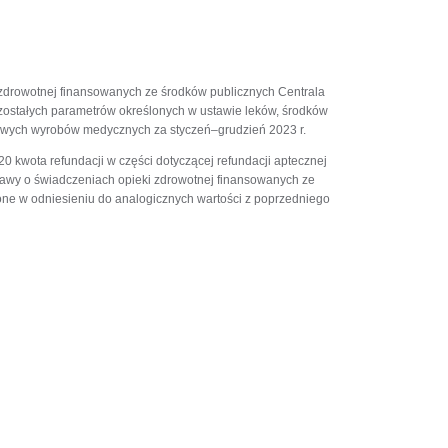
ki zdrowotnej finansowanych ze środków publicznych Centrala
ozostałych parametrów określonych w ustawie leków, środków
owych wyrobów medycznych za styczeń–grudzień 2023 r.
 kwota refundacji w części dotyczącej refundacji aptecznej
 ustawy o świadczeniach opieki zdrowotnej finansowanych ze
one w odniesieniu do analogicznych wartości z poprzedniego