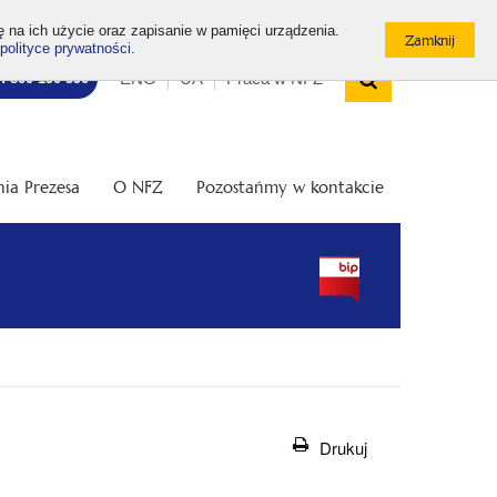
ę na ich użycie oraz zapisanie w pamięci urządzenia.
polityce prywatności
.
Wyszukiw
Top
Otwórz
ENG
UA
Praca w NFZ
7: 800 190 590
/
menu
Zamknij
wyszukiwarkę
ia Prezesa
O NFZ
Pozostańmy w kontakcie
Drukuj