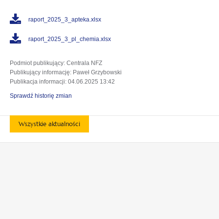
raport_2025_3_apteka.xlsx
raport_2025_3_pl_chemia.xlsx
Podmiot publikujący
: Centrala NFZ
Publikujący informację
: Paweł Grzybowski
Publikacja informacji
: 04.06.2025 13:42
Sprawdź historię zmian
Wszystkie aktualności
otwiera
otwiera