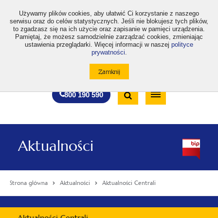
>
Używamy plików cookies, aby ułatwić Ci korzystanie z naszego
serwisu oraz do celów statystycznych. Jeśli nie blokujesz tych plików,
to zgadzasz się na ich użycie oraz zapisanie w pamięci urządzenia.
Pamiętaj, że możesz samodzielnie zarządzać cookies, zmieniając
ustawienia przeglądarki. Więcej informacji w naszej
polityce
prywatności
.
otwiera
otwiera
otwiera
otwiera
otwiera
otwiera
A
A+
A++
A
A
się
się
się
się
się
się
w
w
w
w
w
w
Standardowa
Średnia
Duża
nowej
nowej
nowej
nowej
nowej
nowej
Wyszukiwarka
karcie
karcie
karcie
karcie
karcie
karcie
wielkość
wielkość
wielkość
Bezpłatna
Otwórz
800 190 590
czcionki
czcionki
czcionki
infolinia
/
Zamknij
wyszukiwarkę
Aktualności
Strona główna
Aktualności
Aktualności Centrali
Menu
Aktualności Centrali