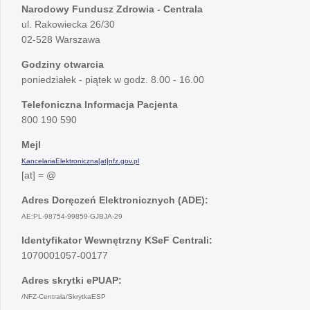
Narodowy Fundusz Zdrowia - Centrala
ul. Rakowiecka 26/30
02-528 Warszawa
Godziny otwarcia
poniedziałek - piątek w godz. 8.00 - 16.00
Telefoniczna Informacja Pacjenta
800 190 590
Mejl
KancelariaElektroniczna[at]nfz.gov.pl
[at] = @
Adres Doręczeń Elektronicznych (ADE):
AE:PL-98754-99859-GJBJA-29
Identyfikator Wewnętrzny KSeF Centrali:
1070001057-00177
Adres skrytki ePUAP:
/NFZ-Centrala/SkrytkaESP