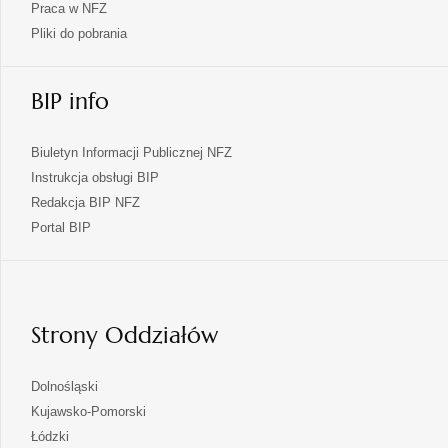
Praca w NFZ
Pliki do pobrania
BIP info
Biuletyn Informacji Publicznej NFZ
Instrukcja obsługi BIP
Redakcja BIP NFZ
otwiera
Portal BIP
się
w
nowej
karcie
Strony Oddziałów
otwiera
Dolnośląski
się
otwiera
Kujawsko-Pomorski
w
się
otwiera
Łódzki
nowej